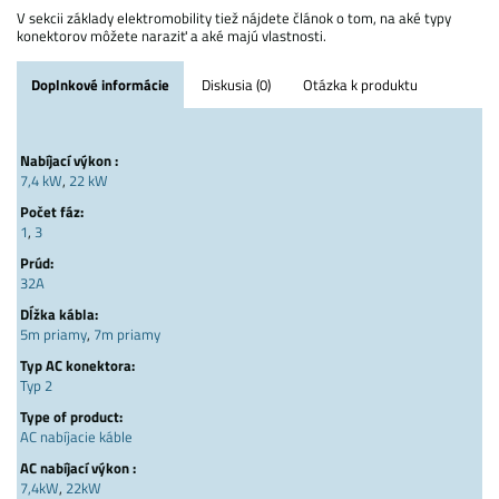
V sekcii základy elektromobility tiež nájdete článok o tom, na aké typy
konektorov môžete naraziť a aké majú vlastnosti.
Doplnkové informácie
Diskusia (0)
Otázka k produktu
Nabíjací výkon :
7,4 kW
,
22 kW
Počet fáz:
1
,
3
Prúd:
32A
Dĺžka kábla:
5m priamy
,
7m priamy
Typ AC konektora:
Typ 2
Type of product:
AC nabíjacie káble
AC nabíjací výkon :
7,4kW
,
22kW