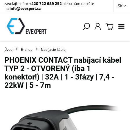
zavolajte nám
+420 722 689 252
alebo nám napíšte
SK
na
info@evexpert.cz
Úvod
E-shop
Nabíjacie káble
PHOENIX CONTACT nabíjací kábel
TYP 2 - OTVORENÝ (iba 1
konektor!) | 32A | 1 - 3fázy | 7,4 -
22kW | 5 - 7m