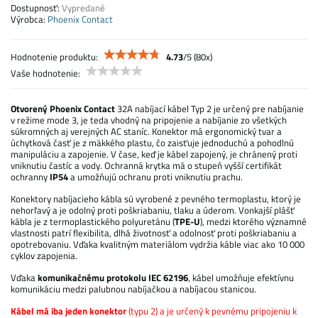
Dostupnosť:
Vypredané
Výrobca:
Phoenix Contact
Hodnotenie produktu:
4.73
/
5
(
80
x)
Vaše hodnotenie:
Otvorený Phoenix Contact
32A nabíjací kábel Typ 2 je určený pre nabíjanie
v režime mode 3, je teda vhodný na pripojenie a nabíjanie zo všetkých
súkromných aj verejných AC staníc. Konektor má ergonomický tvar a
úchytková časť je z mäkkého plastu, čo zaisťuje jednoduchú a pohodlnú
manipuláciu a zapojenie. V čase, keď je kábel zapojený, je chránený proti
vniknutiu častíc a vody. Ochranná krytka má o stupeň vyšší certifikát
ochranny
IP54
a umožňujú ochranu proti vniknutiu prachu.
Konektory nabíjacieho kábla sú vyrobené z pevného termoplastu, ktorý je
nehorľavý a je odolný proti poškriabaniu, tlaku a úderom. Vonkajší plášť
kábla je z termoplastického polyuretánu (
TPE-U
), medzi ktorého významné
vlastnosti patrí flexibilita, dlhá životnosť a odolnosť proti poškriabaniu a
opotrebovaniu. Vďaka kvalitným materiálom vydržia káble viac ako 10 000
cyklov zapojenia.
Vďaka
komunikačnému protokolu IEC 62196
, kábel umožňuje efektívnu
komunikáciu medzi palubnou nabíjačkou a nabíjacou stanicou.
Kábel má iba jeden konektor
(typu 2) a je určený k pevnému pripojeniu k