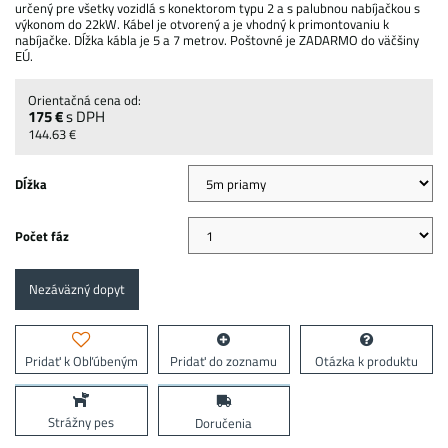
určený pre všetky vozidlá s konektorom typu 2 a s palubnou nabíjačkou s
výkonom do 22kW. Kábel je otvorený a je vhodný k primontovaniu k
nabíjačke. Dĺžka kábla je 5 a 7 metrov. Poštovné je ZADARMO do väčšiny
EÚ.
175 €
s DPH
144.63 €
Dĺžka
Počet fáz
Nezáväzný dopyt
Pridať k Obľúbeným
Pridať do zoznamu
Otázka k produktu
Strážny pes
Doručenia