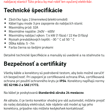
nabíjacej stanici! Túto prácu by mal robiť len vyučený elektrikár.
Technické špecifikácie
Zástrčka typu 2 (mennekes) (elektromobil)
Kábel typu mode 3 pre zapojenie do nabíjacích staníc
Maximálny prúd: 32A
Maximálne napätie: 240V - 400V
Maximálny nabíjací výkon: 7,4 kW (1 fáza) / 22 Kw (3 fázy)
Rozsah prevádzkových teplôt: -30 ° C až 50 ° C
Dĺžka kábla: 5 -7m
Farba čierna so šedými prvkami
Detailné technické špecifikácie a manuály sú uvedené a na stiahnutie tu.
Bezpečnosť a certifikáty
Všetky káble a konektory sú podrobené testom, aby bolo možné zaručiť
ich bezpečnosť. Pri zapojení je certifikovaná ochrana IP44, certifikovaná
ochrana pri použití ochranného krytu je
IP54
. Konektory napĺňajú normy
IEC 62196-2 a SAE J1772.
Na kábel je poskytovaná
štandardná záruka 24 mesiacov
.
Ak váhate, či je tento konektor vhodný pre váš automobil, môžete prejsť
do našej databázy elektroáut, kde nájdete váš model aj typ jeho
konektora, prípadne nás môžete kedykoľvek kontaktovať.