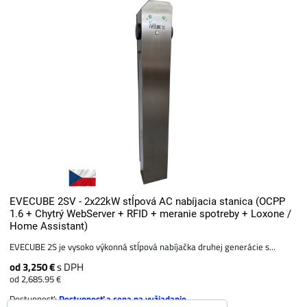
EVECUBE 2SV - 2x22kW stĺpová AC nabíjacia stanica (OCPP
1.6 + Chytrý WebServer + RFID + meranie spotreby + Loxone /
Home Assistant)
EVECUBE 2S je vysoko výkonná stĺpová nabíjačka druhej generácie s...
od 3,250 €
s DPH
od 2,685.95 €
Dostupnosť:
Dostupnosť a cena na vyžiadanie