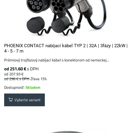
PHOENIX CONTACT nabíjací kábel TYP 2 | 32A | 3fázy | 22kW |
4 - 5 - 7 m
Prémiový trojfázový nabíjací kábel s konektorom od nemeckej...
od 251.60 €
s DPH
od 207.93 €
od 296 €
s DPH
Zľava 15%
Dostupnosť:
Skladom
Vyberte variant