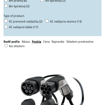
8m priamy (6)
5m špirálový (2)
8m špirálový (2)
Type of product:
AC prenosné nabíjačky (2)
AC nabíjacia stanice (13)
AC nabíjacie káble (17)
Radiť podľa:
Názov
Pozícia
Cena
Najnovšie
Skladom prednostne
Iba skladom