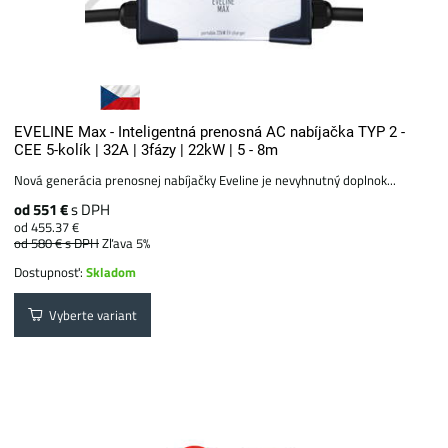
EVELINE Max - Inteligentná prenosná AC nabíjačka TYP 2 -
CEE 5-kolík | 32A | 3fázy | 22kW | 5 - 8m
Nová generácia prenosnej nabíjačky Eveline je nevyhnutný doplnok...
od 551 €
s DPH
od 455.37 €
od 580 €
s DPH
Zľava 5%
Dostupnosť:
Skladom
Vyberte variant