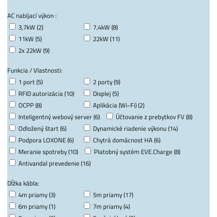
AC nabíjací výkon :
3,7kW (2)
7,4kW (8)
11kW (5)
22kW (11)
2x 22kW (9)
Funkcia / Vlastnosti:
1 port (5)
2 porty (9)
RFID autorizácia (10)
Displej (5)
OCPP (8)
Aplikácia (Wi-Fi) (2)
Inteligentný webový server (6)
Účtovanie z prebytkov FV (8)
Odložený štart (6)
Dynamické riadenie výkonu (14)
Podpora LOXONE (6)
Chytrá domácnost HA (6)
Meranie spotreby (10)
Platobný systém EVE.Charge (8)
Antivandal prevedenie (16)
Dĺžka kábla:
4m priamy (3)
5m priamy (17)
6m priamy (1)
7m priamy (4)