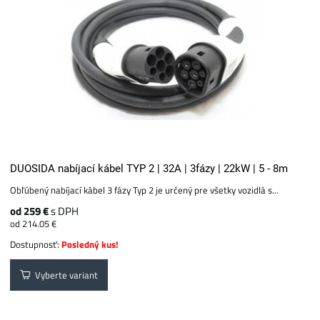
DUOSIDA nabíjací kábel TYP 2 | 32A | 3fázy | 22kW | 5 - 8m
Obľúbený nabíjací kábel 3 fázy Typ 2 je určený pre všetky vozidlá s...
od 259 €
s DPH
od 214.05 €
Dostupnosť:
Posledný kus!
Vyberte variant