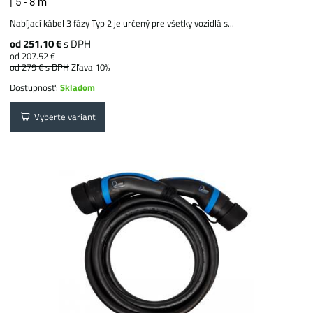
| 5 - 8 m
Nabíjací kábel 3 fázy Typ 2 je určený pre všetky vozidlá s...
od 251.10 €
s DPH
od 207.52 €
od 279 €
s DPH
Zľava 10%
Dostupnosť:
Skladom
Vyberte variant