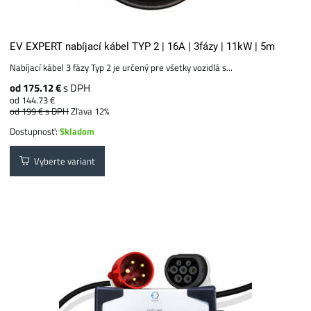
EV EXPERT nabíjací kábel TYP 2 | 16A | 3fázy | 11kW | 5m
Nabíjací kábel 3 fázy Typ 2 je určený pre všetky vozidlá s...
od 175.12 €
s DPH
od 144.73 €
od 199 €
s DPH
Zľava 12%
Dostupnosť:
Skladom
Vyberte variant