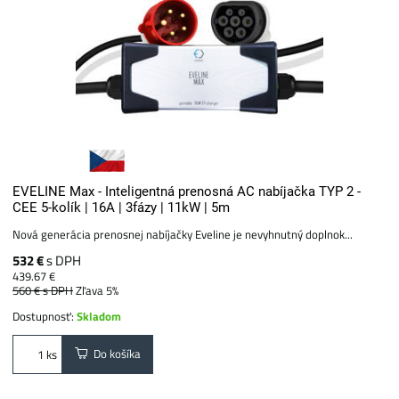
EVELINE Max - Inteligentná prenosná AC nabíjačka TYP 2 -
CEE 5-kolík | 16A | 3fázy | 11kW | 5m
Nová generácia prenosnej nabíjačky Eveline je nevyhnutný doplnok...
532 €
s DPH
439.67 €
560 €
s DPH
Zľava 5%
Dostupnosť:
Skladom
Do košíka
ks