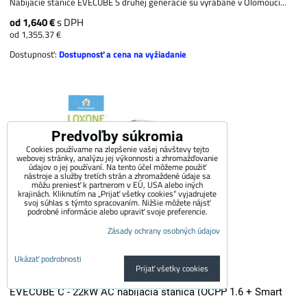
Nabíjacie stanice EVECUBE S druhej generácie sú vyrábané v Olomouci...
od 1,640 €
s DPH
od 1,355.37 €
Dostupnosť:
Dostupnosť a cena na vyžiadanie
Predvoľby súkromia
Cookies používame na zlepšenie vašej návštevy tejto
webovej stránky, analýzu jej výkonnosti a zhromažďovanie
údajov o jej používaní. Na tento účel môžeme použiť
nástroje a služby tretích strán a zhromaždené údaje sa
môžu preniesť k partnerom v EÚ, USA alebo iných
krajinách. Kliknutím na „Prijať všetky cookies“ vyjadrujete
svoj súhlas s týmto spracovaním. Nižšie môžete nájsť
podrobné informácie alebo upraviť svoje preferencie.
Zásady ochrany osobných údajov
Ukázať podrobnosti
Prijať všetky cookies
EVECUBE C - 22kW AC nabíjacia stanica (OCPP 1.6 + Smart
WebServer + RFID + meranie spotreby + Loxone / Home