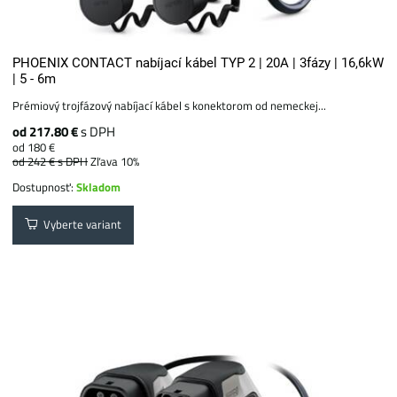
PHOENIX CONTACT nabíjací kábel TYP 2 | 20A | 3fázy | 16,6kW
| 5 - 6m
Prémiový trojfázový nabíjací kábel s konektorom od nemeckej...
od 217.80 €
s DPH
od 180 €
od 242 €
s DPH
Zľava 10%
Dostupnosť:
Skladom
Vyberte variant