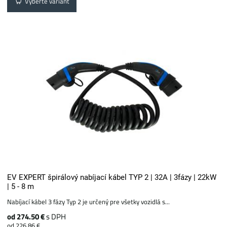
Vyberte variant
EV EXPERT špirálový nabíjací kábel TYP 2 | 32A | 3fázy | 22kW
| 5 - 8 m
Nabíjací kábel 3 fázy Typ 2 je určený pre všetky vozidlá s...
od 274.50 €
s DPH
od 226.86 €