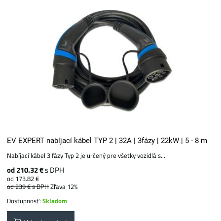
EV EXPERT nabíjací kábel TYP 2 | 32A | 3fázy | 22kW | 5 - 8 m
Nabíjací kábel 3 fázy Typ 2 je určený pre všetky vozidlá s...
od 210.32 €
s DPH
od 173.82 €
od 239 €
s DPH
Zľava 12%
Dostupnosť:
Skladom