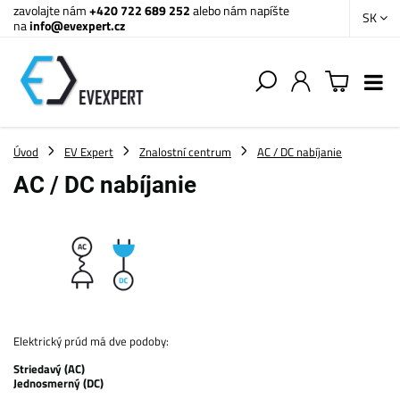
zavolajte nám
+420 722 689 252
alebo nám napíšte
SK
na
info@evexpert.cz
Úvod
EV Expert
Znalostní centrum
AC / DC nabíjanie
AC / DC nabíjanie
Elektrický prúd má dve podoby:
Striedavý (AC)
Jednosmerný (DC)