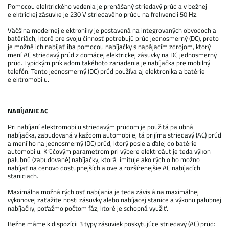
Pomocou elektrického vedenia je prenášaný striedavý prúd a v bežnej
elektrickej zásuvke je 230 V striedavého prúdu na frekvencii 50 Hz.
Väčšina modernej elektroniky je postavená na integrovaných obvodoch a
batériách, ktoré pre svoju činnosť potrebujú prúd jednosmerný (DC), preto
je možné ich nabíjať iba pomocou nabíjačky s napájacím zdrojom, ktorý
mení AC striedavý prúd z domácej elektrickej zásuvky na DC jednosmerný
prúd. Typickým príkladom takéhoto zariadenia je nabíjačka pre mobilný
telefón. Tento jednosmerný (DC) prúd používa aj elektronika a batérie
elektromobilu.
NABÍJANIE AC
Pri nabíjaní elektromobilu striedavým prúdom je použitá palubná
nabíjačka, zabudovaná v každom automobile, tá prijíma striedavý (AC) prúd
a mení ho na jednosmerný (DC) prúd, ktorý posiela ďalej do batérie
automobilu. Kľúčovým parametrom pri výbere elektroáut je teda výkon
palubnú (zabudované) nabíjačky, ktorá limituje ako rýchlo ho možno
nabíjať na cenovo dostupnejších a oveľa rozšírenejšie AC nabíjacích
staniciach.
Maximálna možná rýchlosť nabíjania je teda závislá na maximálnej
výkonovej zaťažiteľnosti zásuvky alebo nabíjacej stanice a výkonu palubnej
nabíjačky, poťažmo počtom fáz, ktoré je schopná využiť.
Bežne máme k dispozícii 3 typy zásuviek poskytujúce striedavý (AC) prúd: