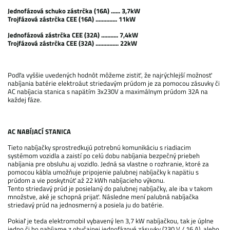
Jednofázová schuko zástrčka (16A) ...... 3,7kW
Trojfázová zástrčka CEE (16A) .............. 11kW
Jednofázová zástrčka CEE (32A) ........... 7,4kW
Trojfázová zástrčka CEE (32A) ............... 22kW
Podľa vyššie uvedených hodnôt môžeme zistiť, že najrýchlejší možnosť
nabíjania batérie elektroáut striedavým prúdom je za pomocou zásuvky či
AC nabíjacia stanica s napätím 3x230V a maximálnym prúdom 32A na
každej fáze.
AC NABÍJACÍ STANICA
Tieto nabíjačky sprostredkujú potrebnú komunikáciu s riadiacim
systémom vozidla a zaistí po celú dobu nabíjania bezpečný priebeh
nabíjania pre obsluhu aj vozidlo. Jedná sa vlastne o rozhranie, ktoré za
pomocou kábla umožňuje pripojenie palubnej nabíjačky k napätiu s
prúdom a vie poskytnúť až 22 kWh nabíjacieho výkonu.
Tento striedavý prúd je posielaný do palubnej nabíjačky, ale iba v takom
množstve, aké je schopná prijať. Následne mení palubná nabíjačka
striedavý prúd na jednosmerný a posiela ju do batérie.
Pokiaľ je teda elektromobil vybavený len 3,7 kW nabíjačkou, tak je úplne
jedno či ho nabíjame z obyčajnej jednofázové zásuvky (230 V / 16 A), alebo