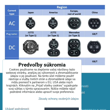
Predvoľby súkromia
Cookies používame na zlepšenie vašej návštevy tejto
webovej stránky, analýzu jej výkonnosti a zhromažďovanie
údajov o jej používaní. Na tento účel môžeme použiť
nástroje a služby tretích strán a zhromaždené údaje sa
môžu preniesť k partnerom v EÚ, USA alebo iných
krajinách. Kliknutím na „Prijať všetky cookies“ vyjadrujete
Mapa stránok
Obchodné podmienky
Platobné možnosti
svoj súhlas s týmto spracovaním. Nižšie môžete nájsť
podrobné informácie alebo upraviť svoje preferencie.
Doprava a vrátenie tovaru
+420 722 689 252
Kontakt
Zásady ochrany osobných údajov
O spoločnosti
Blog
Predvoľby súkromia
Zásady ochrany osobných údajov
Ukázať podrobnosti