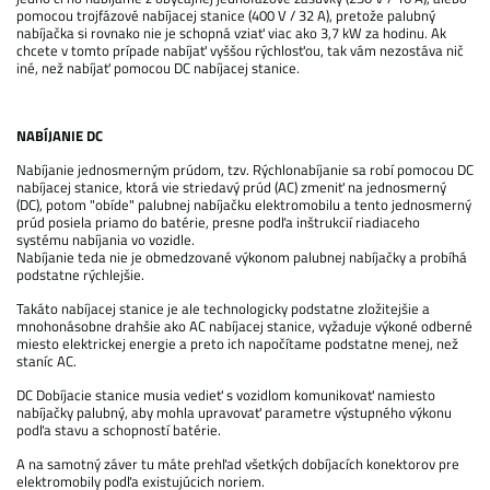
pomocou trojfázové nabíjacej stanice (400 V / 32 A), pretože palubný
nabíjačka si rovnako nie je schopná vziať viac ako 3,7 kW za hodinu. Ak
chcete v tomto prípade nabíjať vyššou rýchlosťou, tak vám nezostáva nič
iné, než nabíjať pomocou DC nabíjacej stanice.
NABÍJANIE DC
Nabíjanie jednosmerným prúdom, tzv. Rýchlonabíjanie sa robí pomocou DC
nabíjacej stanice, ktorá vie striedavý prúd (AC) zmeniť na jednosmerný
(DC), potom "obíde" palubnej nabíjačku elektromobilu a tento jednosmerný
prúd posiela priamo do batérie, presne podľa inštrukcií riadiaceho
systému nabíjania vo vozidle.
Nabíjanie teda nie je obmedzované výkonom palubnej nabíjačky a probíhá
podstatne rýchlejšie.
Takáto nabíjacej stanice je ale technologicky podstatne zložitejšie a
mnohonásobne drahšie ako AC nabíjacej stanice, vyžaduje výkoné odberné
miesto elektrickej energie a preto ich napočítame podstatne menej, než
staníc AC.
DC Dobíjacie stanice musia vedieť s vozidlom komunikovať namiesto
nabíjačky palubný, aby mohla upravovať parametre výstupného výkonu
podľa stavu a schopností batérie.
A na samotný záver tu máte prehľad všetkých dobíjacích konektorov pre
elektromobily podľa existujúcich noriem.