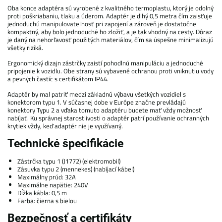
Oba konce adaptéra sú vyrobené z kvalitného termoplastu, ktorý je odolný
proti poškriabaniu, tlaku a úderom. Adaptér je dlhý 0,5 metra čím zaisťuje
jednoduchú manipulovateľnosť pri zapojení a zároveň je dostatočne
kompaktný, aby bolo jednoduché ho zložiť, a je tak vhodný na cesty. Dôraz
je daný na nehorľavosť použitých materiálov, čím sa úspešne minimalizujú
všetky riziká.
Ergonomický dizajn zástrčky zaistí pohodlnú manipuláciu a jednoduché
pripojenie k vozidlu. Obe strany sú vybavené ochranou proti vniknutiu vody
a pevných častíc s certifikátom IP44.
Adaptér by mal patriť medzi základnú výbavu všetkých vozidiel s
konektorom typu 1. V súčasnej dobe v Európe značne prevládajú
konektory Typu 2 a vďaka tomuto adaptéru budete mať vždy možnosť
nabíjať. Ku správnej starostlivosti o adaptér patrí používanie ochranných
krytiek vždy, keď adaptér nie je využívaný.
Technické špecifikácie
Zástrčka typu 1 (J1772) (elektromobil)
Zásuvka typu 2 (mennekes) (nabíjací kábel)
Maximálny prúd: 32A
Maximálne napätie: 240V
Dĺžka kábla: 0,5 m
Farba: čierna s bielou
Bezpečnosť a certifikáty