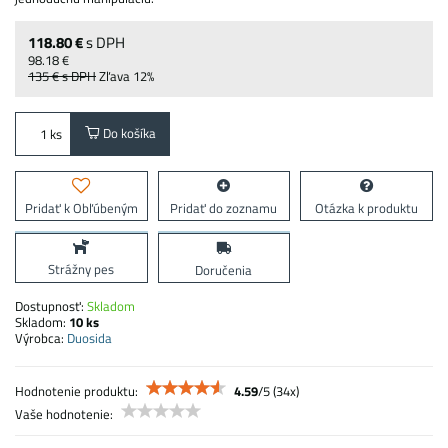
118.80 €
s DPH
98.18 €
135 €
s DPH
Zľava
12%
Do košíka
ks
Pridať k Obľúbeným
Pridať do zoznamu
Otázka k produktu
Strážny pes
Doručenia
Dostupnosť:
Skladom
Skladom:
10
ks
Výrobca:
Duosida
Hodnotenie produktu:
4.59
/
5
(
34
x)
Vaše hodnotenie: