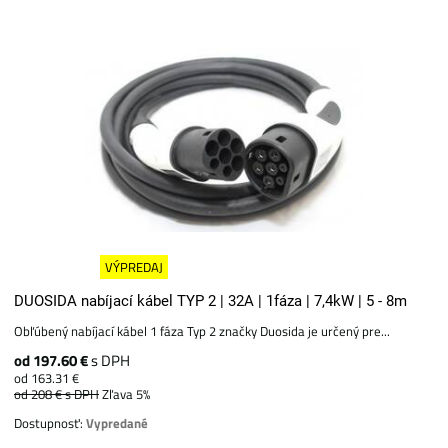
VÝPREDAJ
DUOSIDA nabíjací kábel TYP 2 | 32A | 1fáza | 7,4kW | 5 - 8m
Obľúbený nabíjací kábel 1 fáza Typ 2 značky Duosida je určený pre...
od 197.60 €
s DPH
od 163.31 €
od 208 €
s DPH
Zľava 5%
Dostupnosť:
Vypredané