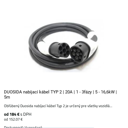
DUOSIDA nabíjací kábel TYP 2 | 20A | 1 - 3fázy | 5 - 16,6kW |
5m
Obľúbený Duosida nabíjací kábel Typ 2 je určený pre všetky vozidlá...
od 184 €
s DPH
od 152.07 €
Dostupnosť:
Vypredané