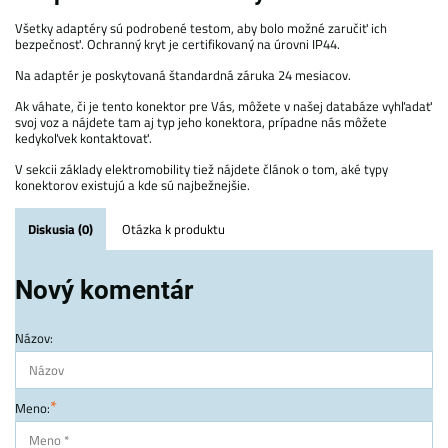
Všetky adaptéry sú podrobené testom, aby bolo možné zaručiť ich
bezpečnosť. Ochranný kryt je certifikovaný na úrovni IP44.
Na adaptér je poskytovaná štandardná záruka 24 mesiacov.
Ak váhate, či je tento konektor pre Vás, môžete v našej databáze vyhľadať
svoj voz a nájdete tam aj typ jeho konektora, prípadne nás môžete
kedykoľvek kontaktovať.
V sekcii základy elektromobility tiež nájdete článok o tom, aké typy
konektorov existujú a kde sú najbežnejšie.
Diskusia (0)
Otázka k produktu
Nový komentár
Názov:
*
Meno: