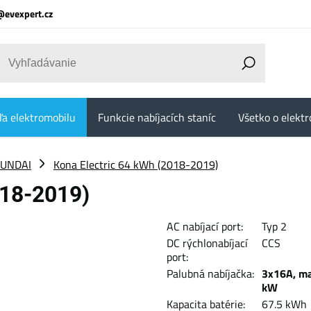
@evexpert.cz
ľa elektromobilu
Funkcie nabíjacích staníc
Všetko o elektr
UNDAI
Kona Electric 64 kWh (2018-2019)
018-2019)
AC nabíjací port:
Typ 2
DC rýchlonabíjací
CCS
port:
Palubná nabíjačka:
3x16A, ma
kW
Kapacita batérie:
67.5