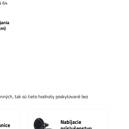
á 64
bíjania
km)
enných, tak sú tieto hodnoty poskytované bez
Nabíjacie
anice
príslušenstvo