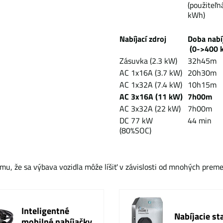
(použiteľn
kWh)
Nabíjací zdroj
Doba na
(0->400 
Zásuvka (2.3 kW)
32h45m
AC 1x16A (3.7 kW)
20h30m
AC 1x32A (7.4 kW)
10h15m
AC 3x16A (11 kW)
7h00m
AC 3x32A (22 kW)
7h00m
DC 77 kW
44 min
(80%SOC)
mu, že sa výbava vozidla môže líšiť v závislosti od mnohých prem
Inteligentné
Nabíjacie st
mobilné nabíjačky