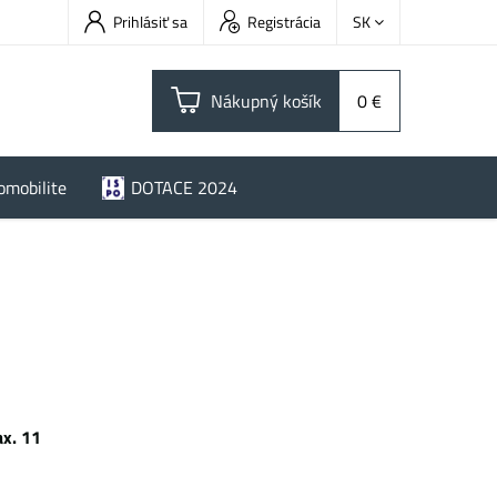
Prihlásiť sa
Registrácia
SK
Nákupný košík
0 €
omobilite
DOTACE 2024
x. 11
 kWh