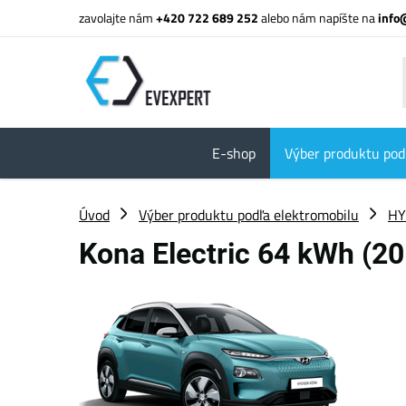
zavolajte nám
+420 722 689 252
alebo nám napíšte na
info
E-shop
Výber produktu pod
Úvod
Výber produktu podľa elektromobilu
HY
Kona Electric 64 kWh (2