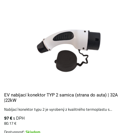
EV nabíjací konektor TYP 2 samica (strana do auta) | 32A
|22kW
Nabíjací konektor typu 2 je vyrobený z kvalitného termoplastu s...
97 €
s DPH
80.17 €
Dostupnosť:
Skladom