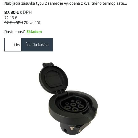
Nabíjacia zásuvka typu 2 samec je vyrobená z kvalitného termoplastu...
87.30 €
s DPH
72.15 €
97 €
s DPH
Zľava 10%
Dostupnosť:
Skladom
Do košíka
ks