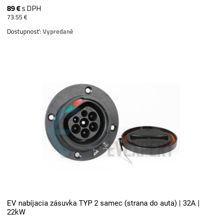
89 €
s DPH
73.55 €
Dostupnosť:
Vypredané
EV nabíjacia zásuvka TYP 2 samec (strana do auta) | 32A |
22kW