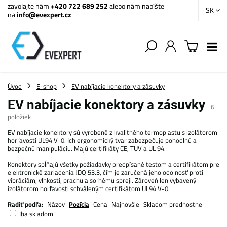
zavolajte nám
+420 722 689 252
alebo nám napíšte
SK
na
info@evexpert.cz
Úvod
E-shop
EV nabíjacie konektory a zásuvky
EV nabíjacie konektory a zásuvky
6
položiek
EV nabíjacie konektory sú vyrobené z kvalitného termoplastu s izolátorom
horľavosti UL94 V-0. Ich ergonomický tvar zabezpečuje pohodlnú a
bezpečnú manipuláciu. Majú certifikáty CE, TUV a UL 94.
Konektory spĺňajú všetky požiadavky predpísané testom a certifikátom pre
elektronické zariadenia JDQ 53.3, čím je zaručená jeho odolnosť proti
vibráciám, vlhkosti, prachu a soľnému spreji. Zároveň len vybavený
izolátorom horľavosti schváleným certifikátom UL94 V-0.
Radiť podľa:
Názov
Pozícia
Cena
Najnovšie
Skladom prednostne
Iba skladom