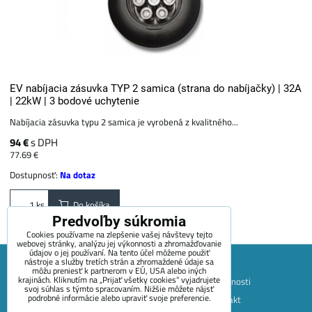
EV nabíjacia zásuvka TYP 2 samica (strana do nabíjačky) | 32A
| 22kW | 3 bodové uchytenie
Nabíjacia zásuvka typu 2 samica je vyrobená z kvalitného...
94 €
s DPH
77.69 €
Dostupnosť:
Na dotaz
Do košíka
ks
Predvoľby súkromia
Cookies používame na zlepšenie vašej návštevy tejto
webovej stránky, analýzu jej výkonnosti a zhromažďovanie
údajov o jej používaní. Na tento účel môžeme použiť
nástroje a služby tretích strán a zhromaždené údaje sa
môžu preniesť k partnerom v EÚ, USA alebo iných
krajinách. Kliknutím na „Prijať všetky cookies“ vyjadrujete
Mapa stránok
Obchodné podmienky
Platobné možnosti
svoj súhlas s týmto spracovaním. Nižšie môžete nájsť
podrobné informácie alebo upraviť svoje preferencie.
Doprava a vrátenie tovaru
+420 722 689 252
Kontakt