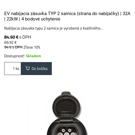
EV nabíjacia zásuvka TYP 2 samica (strana do nabíjačky) | 32A
| 22kW | 4 bodové uchytenie
Nabíjacia zásuvka typu 2 samica je vyrobená z kvalitného...
84.60 €
s DPH
69.92 €
94 €
s DPH
Zľava 10%
Dostupnosť:
Skladom
Do košíka
ks