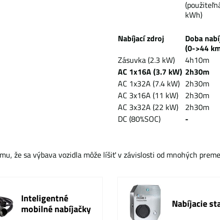
(použiteľn
kWh)
Nabíjací zdroj
Doba na
(0->44 km
Zásuvka (2.3 kW)
4h10m
AC 1x16A (3.7 kW)
2h30m
AC 1x32A (7.4 kW)
2h30m
AC 3x16A (11 kW)
2h30m
AC 3x32A (22 kW)
2h30m
DC (80%SOC)
-
mu, že sa výbava vozidla môže líšiť v závislosti od mnohých prem
Inteligentné
Nabíjacie st
mobilné nabíjačky