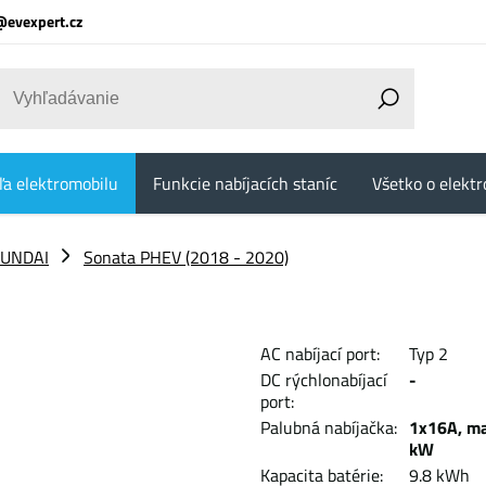
@evexpert.cz
ľa elektromobilu
Funkcie nabíjacích staníc
Všetko o elektr
UNDAI
Sonata PHEV (2018 - 2020)
AC nabíjací port:
Typ 2
DC rýchlonabíjací
-
port:
Palubná nabíjačka:
1x16A, ma
kW
Kapacita batérie:
9.8 k