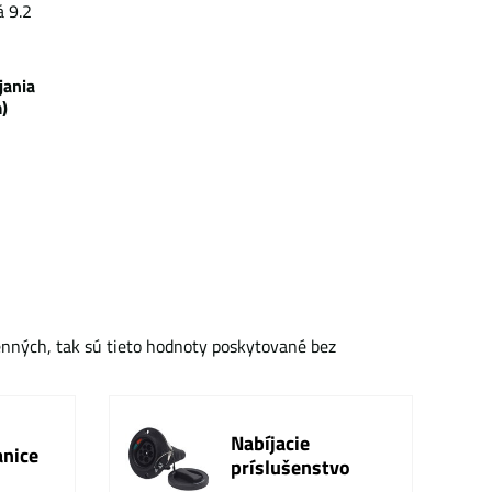
á 9.2
bíjania
)
enných, tak sú tieto hodnoty poskytované bez
Nabíjacie
anice
príslušenstvo