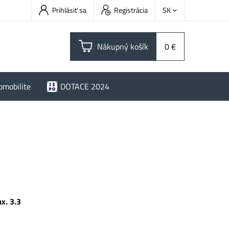
Prihlásiť sa
Registrácia
SK
Nákupný košík
0 €
omobilite
DOTACE 2024
x. 3.3
Wh