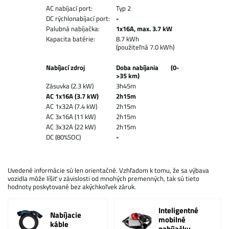
AC nabíjací port:
Typ 2
DC rýchlonabíjací port:
-
Palubná nabíjačka:
1x16A, max. 3.7 kW
Kapacita batérie:
8.7 kWh
(použiteľná 7.0 kWh)
Nabíjací zdroj
Doba nabíjania (0-
>35 km)
Zásuvka (2.3 kW)
3h45m
AC 1x16A (3.7 kW)
2h15m
AC 1x32A (7.4 kW)
2h15m
AC 3x16A (11 kW)
2h15m
AC 3x32A (22 kW)
2h15m
DC (80%SOC)
-
Uvedené informácie sú len orientačné. Vzhľadom k tomu, že sa výbava
vozidla môže líšiť v závislosti od mnohých premenných, tak sú tieto
hodnoty poskytované bez akýchkoľvek záruk.
Inteligentné
Nabíjacie
mobilné
káble
nabíjačky