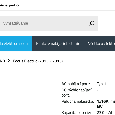
@evexpert.cz
ľa elektromobilu
Funkcie nabíjacích staníc
Všetko o elektr
RD
Focus Electric (2013 - 2015)
AC nabíjací port:
Typ 1
DC rýchlonabíjací
-
port:
Palubná nabíjačka:
1x16A, ma
kW
Kapacita batérie:
23.0 k