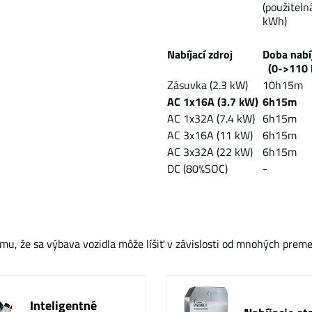
(použiteln
kWh)
Nabíjací zdroj
Doba na
(0->110 
Zásuvka (2.3 kW)
10h15m
AC 1x16A (3.7 kW)
6h15m
AC 1x32A (7.4 kW)
6h15m
AC 3x16A (11 kW)
6h15m
AC 3x32A (22 kW)
6h15m
DC (80%SOC)
-
mu, že sa výbava vozidla môže líšiť v závislosti od mnohých prem
Inteligentné