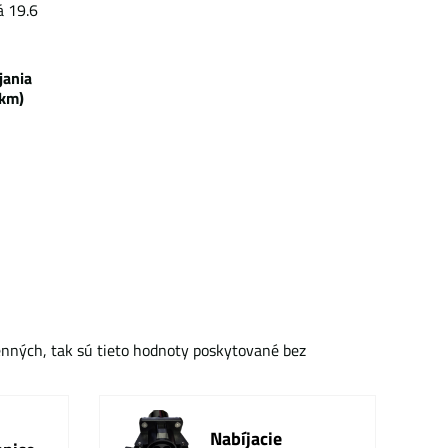
á 19.6
bíjania
km)
enných, tak sú tieto hodnoty poskytované bez
Nabíjacie