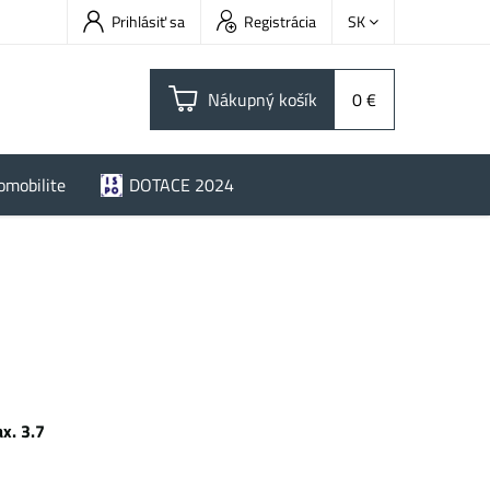
Prihlásiť sa
Registrácia
SK
Nákupný košík
0 €
omobilite
DOTACE 2024
x. 3.7
Wh