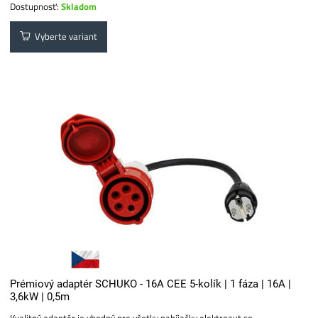
Dostupnosť:
Skladom
Vyberte variant
Prémiový adaptér SCHUKO - 16A CEE 5-kolík | 1 fáza | 16A |
3,6kW | 0,5m
Kvalitný adaptér je vhodný pre všetky nabíjačky elektroaut so...