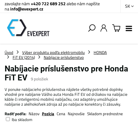
zavolajte nám
+420 722 689 252
alebo nám napíšte
SK
na
info@evexpert.cz
Úvod
Výber produktu podľa elektromobilu
HONDA
FiT EV (2014)
Nabíjacie príslušenstvo
Nabíjacie príslušenstvo pre Honda
FiT EV
9
položiek
V ponuke nabíjacieho príslušenstva nájdete všetky potrebné doplnky
vhodné pre nabíjanie Vášho auta Honda FiT EV od držiakov na nabíjacie
káble či inteligentnú mobilnú nabíjačku, cez adaptéry umožňujúce
nabíjanie z akéhokoľvek zdroja až po nabíjacie konektory či zásuvky.
Radiť podľa:
Názov
Pozícia
Cena
Najnovšie
Skladom prednostne
Iba skladom