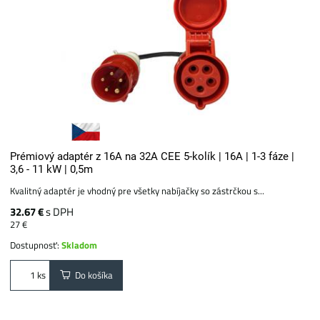
Prémiový adaptér z 16A na 32A CEE 5-kolík | 16A | 1-3 fáze |
3,6 - 11 kW | 0,5m
Kvalitný adaptér je vhodný pre všetky nabíjačky so zástrčkou s...
32.67 €
s DPH
27 €
Dostupnosť:
Skladom
Do košíka
ks