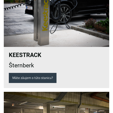
KEESTRACK
Šternberk
Máte záujem o túto stanicu?