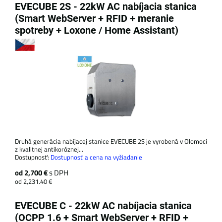
EVECUBE 2S - 22kW AC nabíjacia stanica
(Smart WebServer + RFID + meranie
spotreby + Loxone / Home Assistant)
Druhá generácia nabíjacej stanice EVECUBE 2S je vyrobená v Olomoci
z kvalitnej antikoróznej...
Dostupnosť:
Dostupnosť a cena na vyžiadanie
od 2,700 €
s DPH
od 2,231.40 €
EVECUBE C - 22kW AC nabíjacia stanica
(OCPP 1.6 + Smart WebServer + RFID +