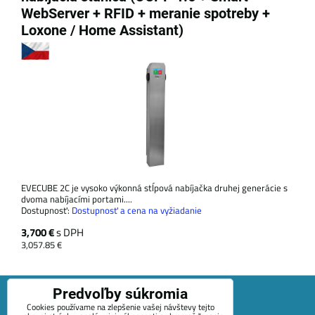
WebServer + RFID + meranie spotreby +
Loxone / Home Assistant)
EVECUBE 2C je vysoko výkonná stĺpová nabíjačka druhej generácie s
dvoma nabíjacími portami....
Dostupnosť:
Dostupnosť a cena na vyžiadanie
3,700 €
s DPH
3,057.85 €
Predvoľby súkromia
Cookies používame na zlepšenie vašej návštevy tejto