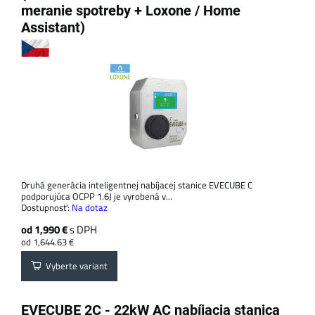
meranie spotreby + Loxone / Home
Assistant)
Druhá generácia inteligentnej nabíjacej stanice EVECUBE C
podporujúca OCPP 1.6J je vyrobená v...
Dostupnosť:
Na dotaz
od 1,990 €
s DPH
od 1,644.63 €
Vyberte variant
EVECUBE 2C - 22kW AC nabíjacia stanica