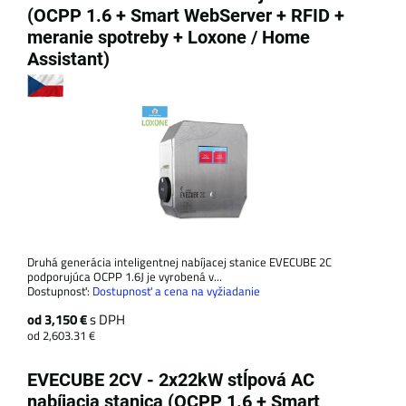
(OCPP 1.6 + Smart WebServer + RFID +
meranie spotreby + Loxone / Home
Assistant)
Druhá generácia inteligentnej nabíjacej stanice EVECUBE 2C
podporujúca OCPP 1.6J je vyrobená v...
Dostupnosť:
Dostupnosť a cena na vyžiadanie
od 3,150 €
s DPH
od 2,603.31 €
EVECUBE 2CV - 2x22kW stĺpová AC
nabíjacia stanica (OCPP 1.6 + Smart