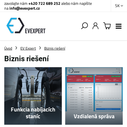
zavolajte nám
+420 722 689 252
alebo nám napíšte
SK
na
info@evexpert.cz
Úvod
EV Expert
Biznis riešení
Biznis riešení
Funkcia nabíjacích
staníc
Vzdialená správa