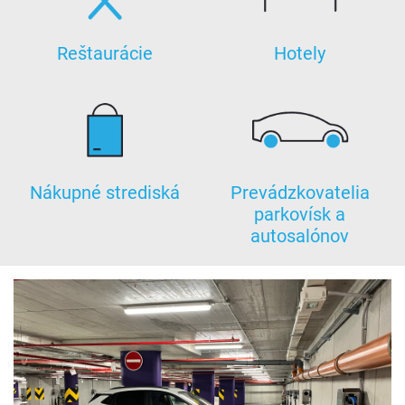
Reštaurácie
Hotely
Nákupné strediská
Prevádzkovatelia
parkovísk a
autosalónov