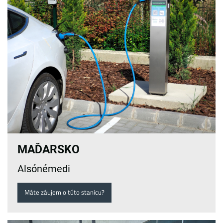
MAĎARSKO
Alsónémedi
Máte záujem o túto stanicu?