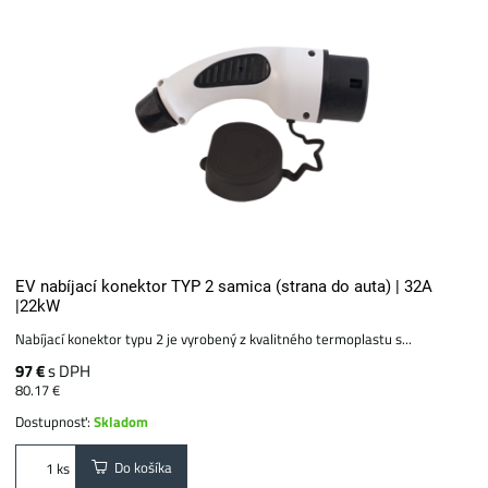
EV nabíjací konektor TYP 2 samica (strana do auta) | 32A
|22kW
Nabíjací konektor typu 2 je vyrobený z kvalitného termoplastu s...
97 €
s DPH
80.17 €
Dostupnosť:
Skladom
Do košíka
ks