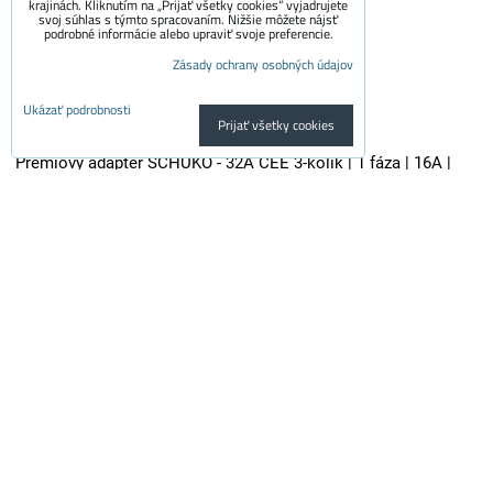
krajinách. Kliknutím na „Prijať všetky cookies“ vyjadrujete
svoj súhlas s týmto spracovaním. Nižšie môžete nájsť
podrobné informácie alebo upraviť svoje preferencie.
Zásady ochrany osobných údajov
Ukázať podrobnosti
Prijať všetky cookies
Prémiový adaptér SCHUKO - 32A CEE 3-kolík | 1 fáza | 16A |
3,6kW | 0,5m
Kvalitný adaptér je vhodný pre všetky nabíjačky elektroaut so...
29.50 €
s DPH
24.38 €
Dostupnosť:
Skladom
Do košíka
ks