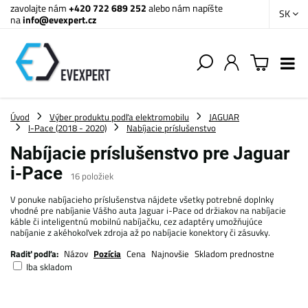
zavolajte nám
+420 722 689 252
alebo nám napíšte
SK
na
info@evexpert.cz
Úvod
Výber produktu podľa elektromobilu
JAGUAR
I-Pace (2018 - 2020)
Nabíjacie príslušenstvo
Nabíjacie príslušenstvo pre Jaguar
i-Pace
16
položiek
V ponuke nabíjacieho príslušenstva nájdete všetky potrebné doplnky
vhodné pre nabíjanie Vášho auta Jaguar i-Pace od držiakov na nabíjacie
káble či inteligentnú mobilnú nabíjačku, cez adaptéry umožňujúce
nabíjanie z akéhokoľvek zdroja až po nabíjacie konektory či zásuvky.
Radiť podľa:
Názov
Pozícia
Cena
Najnovšie
Skladom prednostne
Iba skladom