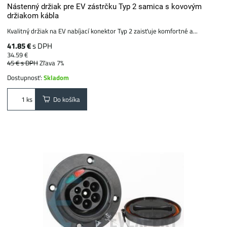
Nástenný držiak pre EV zástrčku Typ 2 samica s kovovým
držiakom kábla
Kvalitný držiak na EV nabíjací konektor Typ 2 zaisťuje komfortné a...
41.85 €
s DPH
34.59 €
45 €
s DPH
Zľava 7%
Dostupnosť:
Skladom
Do košíka
ks