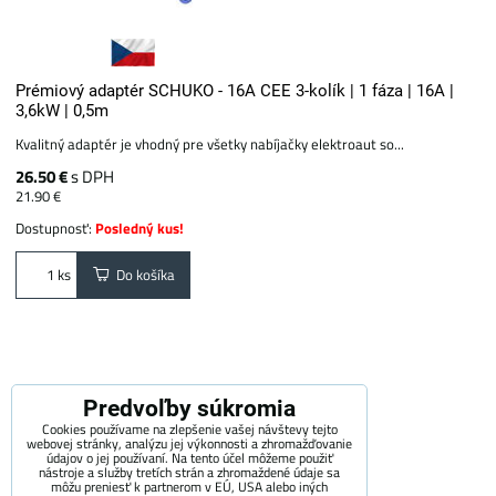
Prémiový adaptér SCHUKO - 16A CEE 3-kolík | 1 fáza | 16A |
3,6kW | 0,5m
Kvalitný adaptér je vhodný pre všetky nabíjačky elektroaut so...
26.50 €
s DPH
21.90 €
Dostupnosť:
Posledný kus!
Do košíka
ks
Predvoľby súkromia
Cookies používame na zlepšenie vašej návštevy tejto
webovej stránky, analýzu jej výkonnosti a zhromažďovanie
údajov o jej používaní. Na tento účel môžeme použiť
nástroje a služby tretích strán a zhromaždené údaje sa
môžu preniesť k partnerom v EÚ, USA alebo iných