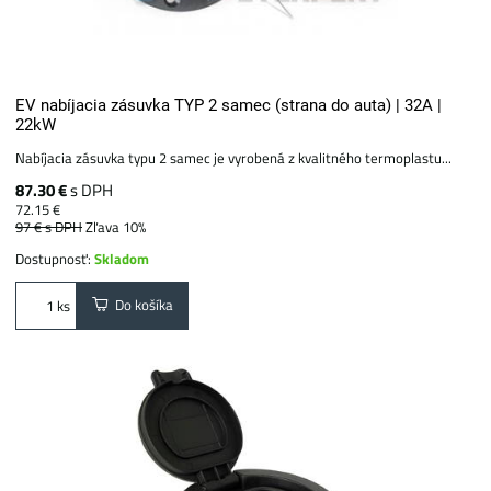
EV nabíjacia zásuvka TYP 2 samec (strana do auta) | 32A |
22kW
Nabíjacia zásuvka typu 2 samec je vyrobená z kvalitného termoplastu...
87.30 €
s DPH
72.15 €
97 €
s DPH
Zľava 10%
Dostupnosť:
Skladom
Do košíka
ks