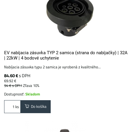
EV nabíjacia zásuvka TYP 2 samica (strana do nabíjačky) | 32A
| 22kW | 4 bodové uchytenie
Nabíjacia zásuvka typu 2 samica je vyrobená z kvalitného...
84.60 €
s DPH
69.92 €
94 €
s DPH
Zľava 10%
Dostupnosť:
Skladom
Do košíka
ks