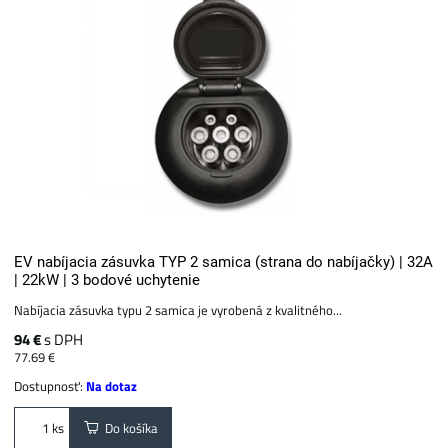
EV nabíjacia zásuvka TYP 2 samica (strana do nabíjačky) | 32A
| 22kW | 3 bodové uchytenie
Nabíjacia zásuvka typu 2 samica je vyrobená z kvalitného...
94 €
s DPH
77.69 €
Dostupnosť:
Na dotaz
Do košíka
ks