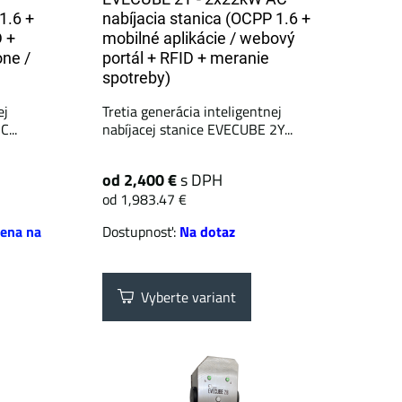
1.6 +
nabíjacia stanica (OCPP 1.6 +
 +
mobilné aplikácie / webový
one /
portál + ​​RFID + meranie
spotreby)
ej
Tretia generácia inteligentnej
...
nabíjacej stanice EVECUBE 2Y...
od 2,400 €
s DPH
od 1,983.47 €
ena na
Dostupnosť:
Na dotaz
Vyberte variant