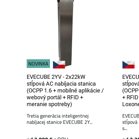
NOVINKA
EVECUBE 2YV - 2x22kW
EVECU
stĺpová AC nabíjacia stanica
stĺpov
(OCPP 1.6 + mobilné aplikácie /
(OCPP 
webový portál + ​​RFID +
+ RFID
meranie spotreby)
Loxone
Tretia generácia inteligentnej
EVECUBE
nabíjacej stanice EVECUBE 2Y...
stĺpová
s...