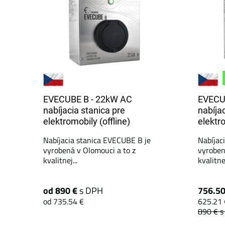
EVECUBE B - 22kW AC
EVECU
nabíjacia stanica pre
nabíja
elektromobily (offline)
elektro
Nabíjacia stanica EVECUBE B je
Nabíjac
vyrobená v Olomouci a to z
vyroben
kvalitnej...
kvalitnej
od 890 €
s DPH
756.5
od 735.54 €
625.21 
890 €
s