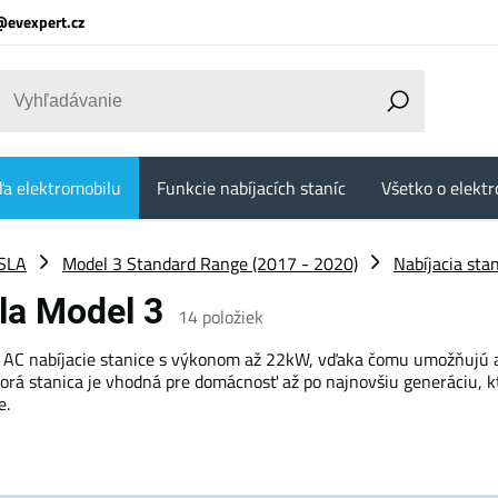
@evexpert.cz
ľa elektromobilu
Funkcie nabíjacích staníc
Všetko o elektr
SLA
Model 3 Standard Range (2017 - 2020)
Nabíjacia sta
sla Model 3
14
položiek
 AC nabíjacie stanice s výkonom až 22kW, vďaka čomu umožňujú až
orá stanica je vhodná pre domácnosť až po najnovšiu generáciu, 
e.