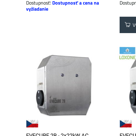
Dostupnosť:
Dostupnosť a cena na
Dostup
vyžiadanie
Vy
EVECUBE 2B - 2x22kW AC
EVECU