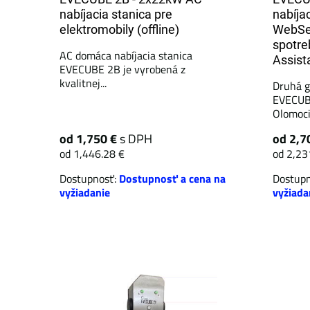
nabíjacia stanica pre
nabíja
elektromobily (offline)
WebSer
spotre
AC domáca nabíjacia stanica
Assist
EVECUBE 2B je vyrobená z
kvalitnej...
Druhá g
EVECUBE
Olomoci.
od 1,750 €
s DPH
od 2,7
od 1,446.28 €
od 2,23
Dostupnosť:
Dostupnosť a cena na
Dostup
vyžiadanie
vyžiada