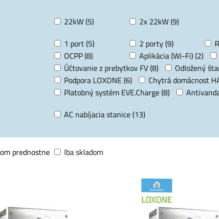
22kW (5)
2x 22kW (9)
1 port (5)
2 porty (9)
R
OCPP (8)
Aplikácia (Wi-Fi) (2)
Účtovanie z prebytkov FV (8)
Odložený štar
Podpora LOXONE (6)
Chytrá domácnost HA
Platobný systém EVE.Charge (8)
Antivanda
AC nabíjacia stanice (13)
dom prednostne
Iba skladom