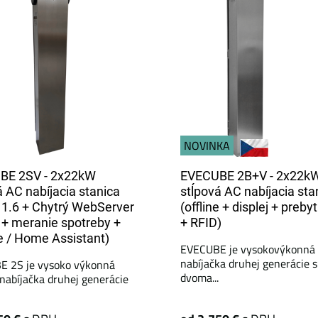
NOVINKA
BE 2SV - 2x22kW
EVECUBE 2B+V - 2x22k
á AC nabíjacia stanica
stĺpová AC nabíjacia sta
1.6 + Chytrý WebServer
(offline + displej + preby
 + meranie spotreby +
+ RFID)
 / Home Assistant)
EVECUBE je vysokovýkonná 
nabíjačka druhej generácie s
 2S je vysoko výkonná
dvoma...
 nabíjačka druhej generácie