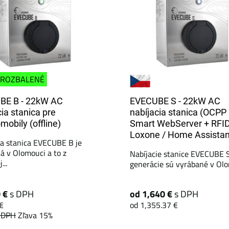
ROZBALENÉ
BE B - 22kW AC
EVECUBE S - 22kW AC
cia stanica pre
nabíjacia stanica (OCPP 
mobily (offline)
Smart WebServer + RFID
Loxone / Home Assistan
ia stanica EVECUBE B je
á v Olomouci a to z
Nabíjacie stanice EVECUBE 
...
generácie sú vyrábané v Olom
0 €
s DPH
od 1,640 €
s DPH
€
od 1,355.37 €
 DPH
Zľava 15%