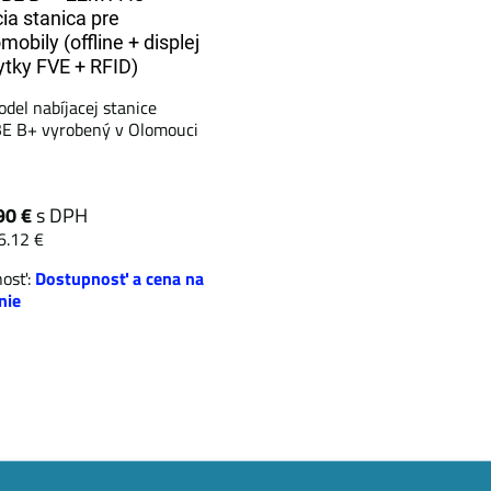
cia stanica pre
mobily (offline + displej
ytky FVE + RFID)
del nabíjacej stanice
E B+ vyrobený v Olomouci
90 €
s DPH
6.12 €
nosť:
Dostupnosť a cena na
nie