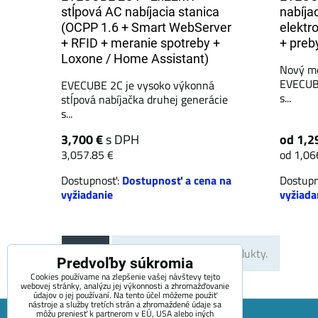
stĺpová AC nabíjacia stanica
nabíja
(OCPP 1.6 + Smart WebServer
elektro
+ RFID + meranie spotreby +
+ preb
Loxone / Home Assistant)
Nový mo
EVECUB
EVECUBE 2C je vysoko výkonná
s...
stĺpová nabíjačka druhej generácie
s...
3,700 €
s DPH
od 1,2
3,057.85 €
od 1,06
Dostupnosť:
Dostupnosť a cena na
Dostup
vyžiadanie
vyžiada
Hore
Nie sú žiadne ďalšie produkty.
Predvoľby súkromia
Cookies používame na zlepšenie vašej návštevy tejto
webovej stránky, analýzu jej výkonnosti a zhromažďovanie
údajov o jej používaní. Na tento účel môžeme použiť
nástroje a služby tretích strán a zhromaždené údaje sa
môžu preniesť k partnerom v EÚ, USA alebo iných