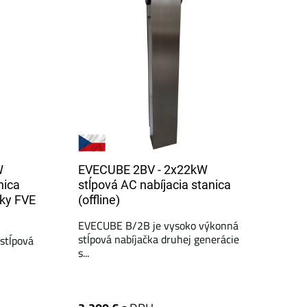
W
EVECUBE 2BV - 2x22kW
nica
stĺpová AC nabíjacia stanica
tky FVE
(offline)
EVECUBE B/2B je vysoko výkonná
stĺpová nabíjačka druhej generácie
stĺpová
s...