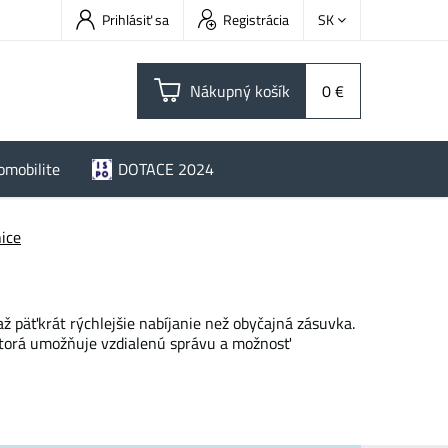
Prihlásiť sa
Registrácia
SK
Nákupný košík
0 €
omobilite
DOTACE 2024
nice
 päťkrát rýchlejšie nabíjanie než obyčajná zásuvka.
ktorá umožňuje vzdialenú správu a možnosť