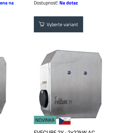
ena na
Dostupnosť:
Na dotaz
Vyberte variant
NOVINKA
EVECUBE 2Y - 2x22kW AC