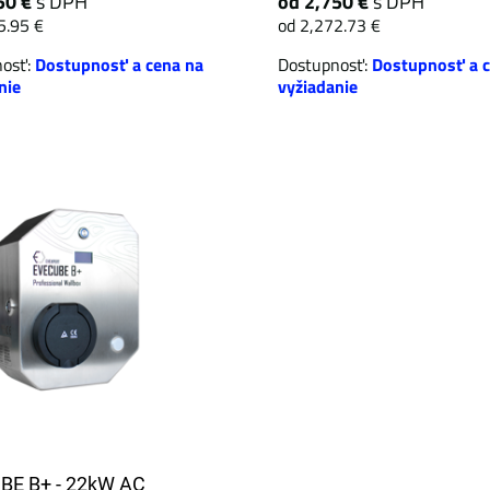
50 €
s DPH
od 2,750 €
s DPH
5.95 €
od 2,272.73 €
nosť:
Dostupnosť a cena na
Dostupnosť:
Dostupnosť a c
nie
vyžiadanie
BE B+ - 22kW AC