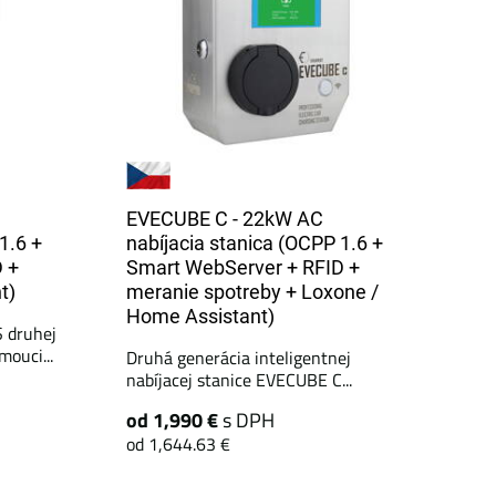
EVECUBE C - 22kW AC
1.6 +
nabíjacia stanica (OCPP 1.6 +
 +
Smart WebServer + RFID +
t)
meranie spotreby + Loxone /
Home Assistant)
S druhej
ouci...
Druhá generácia inteligentnej
nabíjacej stanice EVECUBE C...
od 1,990 €
s DPH
od 1,644.63 €