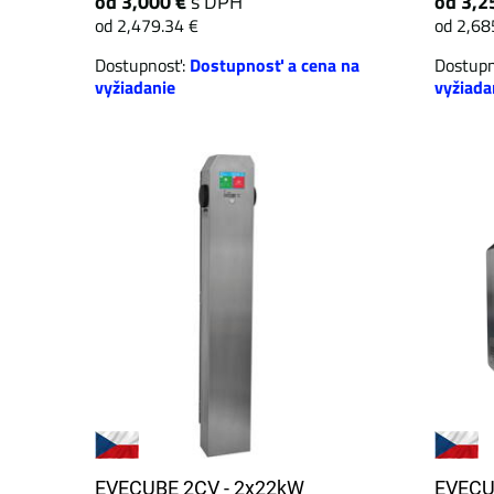
od 3,000 €
s DPH
od 3,2
od 2,479.34 €
od 2,68
Dostupnosť:
Dostupnosť a cena na
Dostup
vyžiadanie
vyžiada
EVECUBE 2CV - 2x22kW
EVECU