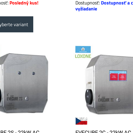
nosť:
Posledný kus!
Dostupnosť:
Dostupnosť a c
vyžiadanie
berte variant
BE 2S - 22kW AC
EVECUBE 2C - 22kW AC