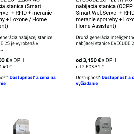
cia stanica (Smart
nabíjacia stanica (OCPP 
ver + RFID + meranie
Smart WebServer + RFID
by + Loxone / Home
meranie spotreby + Lox
ant)
Home Assistant)
enerácia nabíjacej stanice
Druhá generácia inteligentn
 2S je vyrobená v
nabíjacej stanice EVECUBE 2C
..
00 €
s DPH
od 3,150 €
s DPH
1.40 €
od 2,603.31 €
nosť:
Dostupnosť a cena na
Dostupnosť:
Dostupnosť a c
nie
vyžiadanie