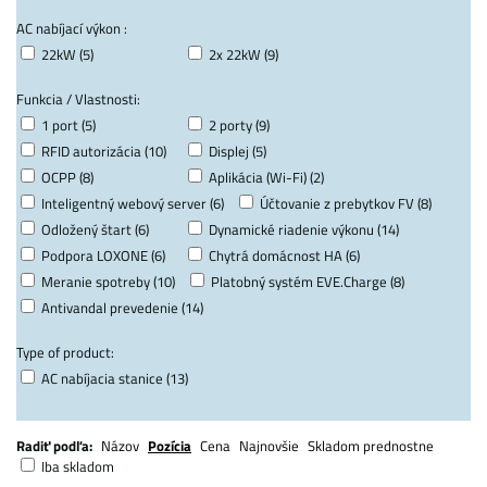
AC nabíjací výkon :
22kW (5)
2x 22kW (9)
Funkcia / Vlastnosti:
1 port (5)
2 porty (9)
RFID autorizácia (10)
Displej (5)
OCPP (8)
Aplikácia (Wi-Fi) (2)
Inteligentný webový server (6)
Účtovanie z prebytkov FV (8)
Odložený štart (6)
Dynamické riadenie výkonu (14)
Podpora LOXONE (6)
Chytrá domácnost HA (6)
Meranie spotreby (10)
Platobný systém EVE.Charge (8)
Antivandal prevedenie (14)
Type of product:
AC nabíjacia stanice (13)
Radiť podľa:
Názov
Pozícia
Cena
Najnovšie
Skladom prednostne
Iba skladom