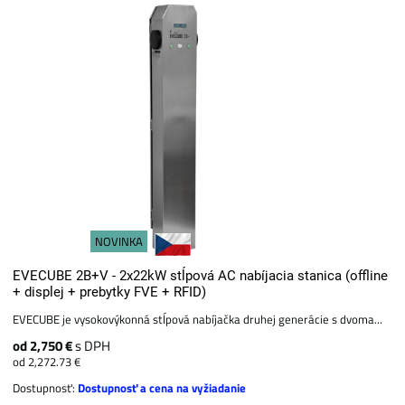
NOVINKA
EVECUBE 2B+V - 2x22kW stĺpová AC nabíjacia stanica (offline
+ displej + prebytky FVE + RFID)
EVECUBE je vysokovýkonná stĺpová nabíjačka druhej generácie s dvoma...
od 2,750 €
s DPH
od 2,272.73 €
Dostupnosť:
Dostupnosť a cena na vyžiadanie