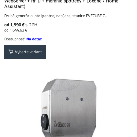
WebServer + RFID + meranie spotreby + Loxone / Home
Assistant)
Druhá generácia inteligentnej nabíjacej stanice EVECUBE C...
od 1,990 €
s DPH
od 1,644.63 €
Dostupnosť:
Na dotaz
Vyberte variant