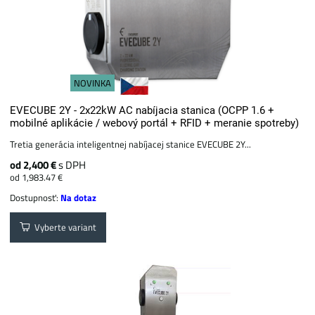
NOVINKA
EVECUBE 2Y - 2x22kW AC nabíjacia stanica (OCPP 1.6 +
mobilné aplikácie / webový portál + ​​RFID + meranie spotreby)
Tretia generácia inteligentnej nabíjacej stanice EVECUBE 2Y...
od 2,400 €
s DPH
od 1,983.47 €
Dostupnosť:
Na dotaz
Vyberte variant