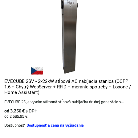
EVECUBE 2SV - 2x22kW stĺpová AC nabíjacia stanica (OCPP
1.6 + Chytrý WebServer + RFID + meranie spotreby + Loxone /
Home Assistant)
EVECUBE 2S je vysoko výkonná stĺpová nabíjačka druhej generácie s...
od 3,250 €
s DPH
od 2,685.95 €
Dostupnosť:
Dostupnosť a cena na vyžiadanie