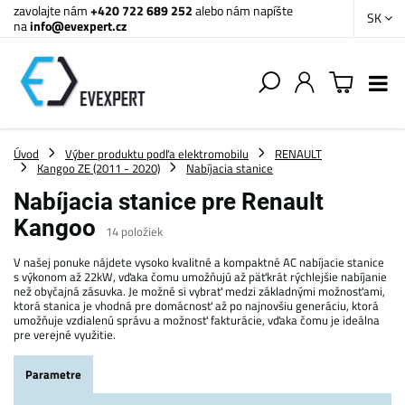
zavolajte nám
+420 722 689 252
alebo nám napíšte
SK
na
info@evexpert.cz
Úvod
Výber produktu podľa elektromobilu
RENAULT
Kangoo ZE (2011 - 2020)
Nabíjacia stanice
Nabíjacia stanice pre Renault
Kangoo
14
položiek
V našej ponuke nájdete vysoko kvalitné a kompaktné AC nabíjacie stanice
s výkonom až 22kW, vďaka čomu umožňujú až päťkrát rýchlejšie nabíjanie
než obyčajná zásuvka. Je možné si vybrať medzi základnými možnosťami,
ktorá stanica je vhodná pre domácnosť až po najnovšiu generáciu, ktorá
umožňuje vzdialenú správu a možnosť fakturácie, vďaka čomu je ideálna
pre verejné využitie.
Parametre