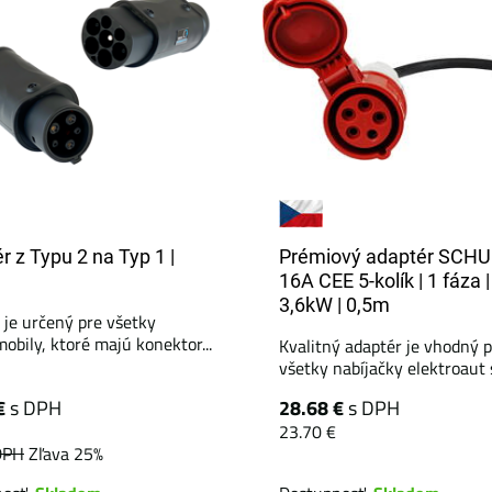
r z Typu 2 na Typ 1 |
Prémiový adaptér SCHU
16A CEE 5-kolík | 1 fáza |
3,6kW | 0,5m
 je určený pre všetky
obily, ktoré majú konektor...
Kvalitný adaptér je vhodný 
všetky nabíjačky elektroaut s
€
s DPH
28.68 €
s DPH
23.70 €
DPH
Zľava 25%