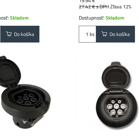
19.94 €
27.42 €
s DPH
Zľava 12%
nosť:
Skladom
Dostupnosť:
Skladom
Do košíka
ks
Do košíka