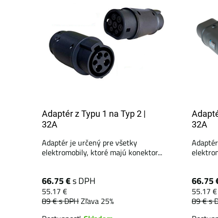
Adaptér z Typu 1 na Typ 2 |
Adapté
32A
32A
Adaptér je určený pre všetky
Adaptér
elektromobily, ktoré majú konektor...
elektrom
66.75 €
s DPH
66.75 
55.17 €
55.17 €
89 €
s DPH
Zľava 25%
89 €
s 