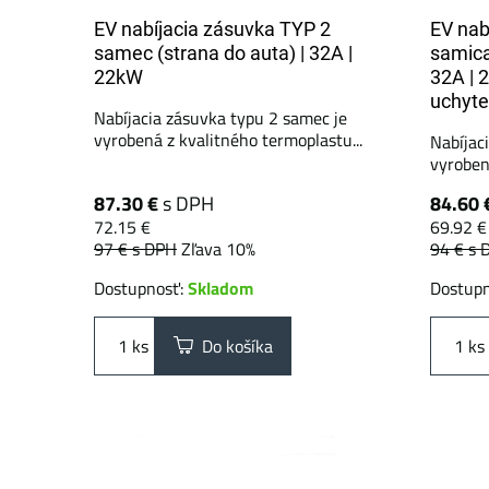
EV nabíjacia zásuvka TYP 2
EV nab
samec (strana do auta) | 32A |
samica
22kW
32A | 
uchyte
Nabíjacia zásuvka typu 2 samec je
vyrobená z kvalitného termoplastu...
Nabíjac
vyrobená
87.30 €
s DPH
84.60 
72.15 €
69.92 €
97 €
s DPH
Zľava 10%
94 €
s 
Dostupnosť:
Skladom
Dostup
ks
Do košíka
ks