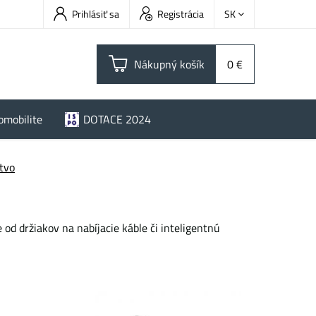
Prihlásiť sa
Registrácia
SK
Nákupný košík
0 €
omobilite
DOTACE 2024
stvo
d držiakov na nabíjacie káble či inteligentnú