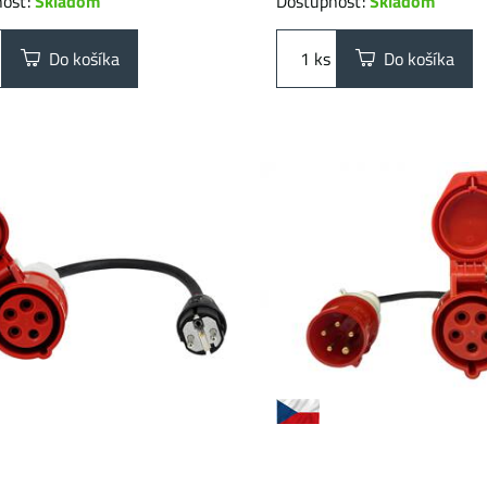
nosť:
Skladom
Dostupnosť:
Skladom
Do košíka
ks
Do košíka
vý adaptér SCHUKO -
Prémiový adaptér z 16A
 5-kolík | 1 fáza | 16A |
32A CEE 5-kolík | 16A | 1