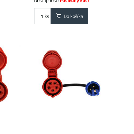
Dostupnosť:
Posledný kus!
ks
Do košíka
 na
Prémiový adaptér 16A CEE z 3-
-3 fáze
kolíka na 5-kolík | 16A | 1 fáza |