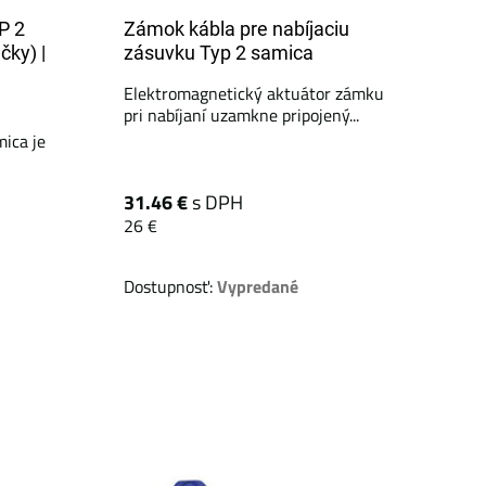
P 2
Zámok kábla pre nabíjaciu
čky) |
zásuvku Typ 2 samica
Elektromagnetický aktuátor zámku
pri nabíjaní uzamkne pripojený...
mica je
31.46 €
s DPH
26 €
Dostupnosť:
Vypredané