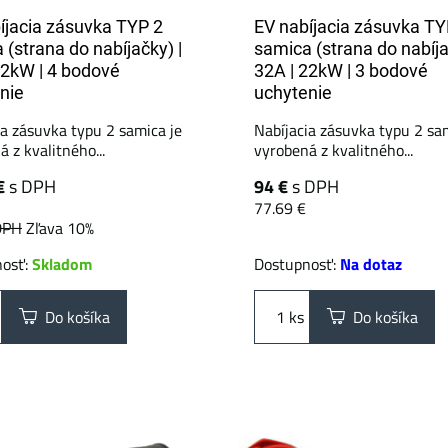
íjacia zásuvka TYP 2
EV nabíjacia zásuvka TY
 (strana do nabíjačky) |
samica (strana do nabíja
22kW | 4 bodové
32A | 22kW | 3 bodové
nie
uchytenie
ia zásuvka typu 2 samica je
Nabíjacia zásuvka typu 2 sa
 z kvalitného...
vyrobená z kvalitného...
€
s DPH
94 €
s DPH
77.69 €
DPH
Zľava 10%
nosť:
Skladom
Dostupnosť:
Na dotaz
Do košíka
ks
Do košíka