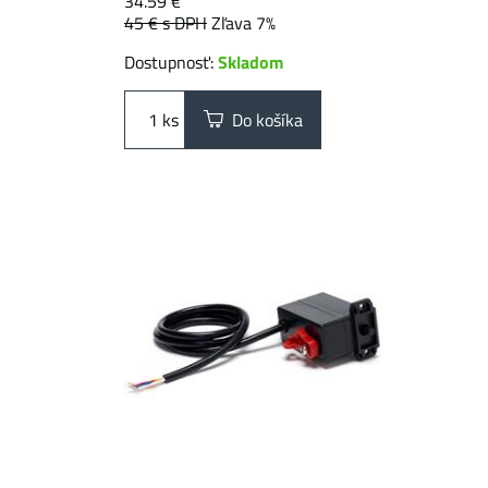
34.59 €
45 €
s DPH
Zľava 7%
Dostupnosť:
Skladom
ks
Do košíka