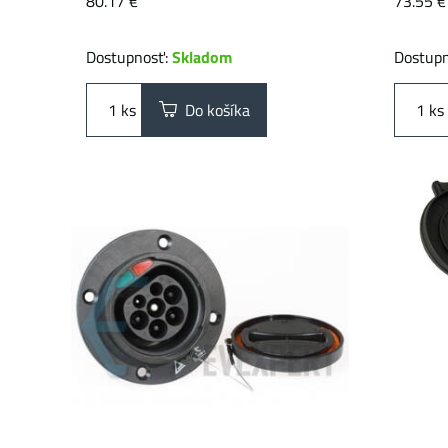
80.17 €
73.55 €
Dostupnosť:
Skladom
Dostup
ks
Do košíka
ks