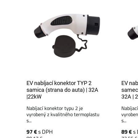
EV nabíjací konektor TYP 2
EV nab
samica (strana do auta) | 32A
samec 
|22kW
32A | 
Nabíjací konektor typu 2 je
Nabíjac
vyrobený z kvalitného termoplastu
vyroben
s...
s...
97 €
s DPH
89 €
s