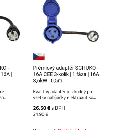
KO -
Prémiový adaptér SCHUKO -
 16A |
16A CEE 3-kolík | 1 fáza | 16A |
3,6kW | 0,5m
pre
Kvalitný adaptér je vhodný pre
o...
všetky nabíjačky elektroaut so...
26.50 €
s DPH
21.90 €