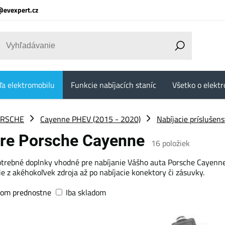
@evexpert.cz
ľa elektromobilu
Funkcie nabíjacích staníc
Všetko o elektr
RSCHE
Cayenne PHEV (2015 - 2020)
Nabíjacie príslušen
 pre Porsche Cayenne
16
položiek
otrebné doplnky vhodné pre nabíjanie Vášho auta Porsche Cayenne o
 z akéhokoľvek zdroja až po nabíjacie konektory či zásuvky.
dom prednostne
Iba skladom