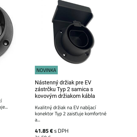
NOVINKA
Nástenný držiak pre EV
zástrčku Typ 2 samica s
kovovým držiakom kábla
í
e...
Kvalitný držiak na EV nabíjací
konektor Typ 2 zaisťuje komfortné
a...
41.85 €
s DPH