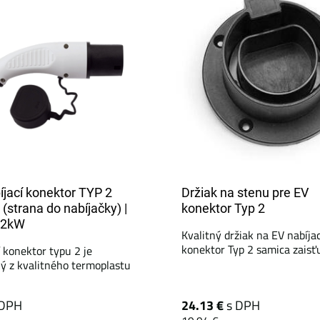
íjací konektor TYP 2
Držiak na stenu pre EV
(strana do nabíjačky) |
konektor Typ 2
22kW
Kvalitný držiak na EV nabíjac
konektor Typ 2 samica zaisťuj
í konektor typu 2 je
ý z kvalitného termoplastu
 DPH
24.13 €
s DPH