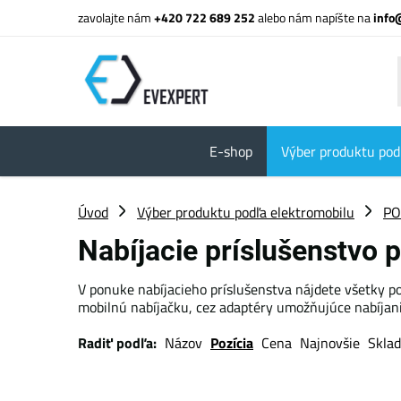
zavolajte nám
+420 722 689 252
alebo nám napíšte na
info
E-shop
Výber produktu pod
Úvod
Výber produktu podľa elektromobilu
PO
Nabíjacie príslušenstvo
V ponuke nabíjacieho príslušenstva nájdete všetky p
mobilnú nabíjačku, cez adaptéry umožňujúce nabíjanie
Radiť podľa:
Názov
Pozícia
Cena
Najnovšie
Skla