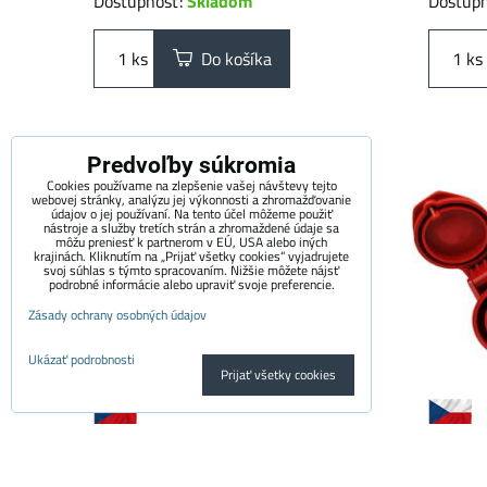
Dostupnosť:
Skladom
Dostup
ks
Do košíka
ks
Predvoľby súkromia
Cookies používame na zlepšenie vašej návštevy tejto
webovej stránky, analýzu jej výkonnosti a zhromažďovanie
údajov o jej používaní. Na tento účel môžeme použiť
nástroje a služby tretích strán a zhromaždené údaje sa
môžu preniesť k partnerom v EÚ, USA alebo iných
krajinách. Kliknutím na „Prijať všetky cookies“ vyjadrujete
svoj súhlas s týmto spracovaním. Nižšie môžete nájsť
podrobné informácie alebo upraviť svoje preferencie.
Zásady ochrany osobných údajov
Ukázať podrobnosti
Prijať všetky cookies
Prémiový adaptér SCHUKO -
Prémio
32A CEE 3-kolík | 1 fáza | 16A |
32A CEE