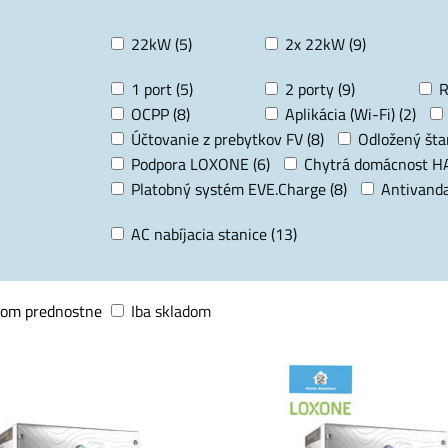
22kW (5)
2x 22kW (9)
1 port (5)
2 porty (9)
R
OCPP (8)
Aplikácia (Wi-Fi) (2)
Účtovanie z prebytkov FV (8)
Odložený štar
Podpora LOXONE (6)
Chytrá domácnost HA
Platobný systém EVE.Charge (8)
Antivanda
AC nabíjacia stanice (13)
dom prednostne
Iba skladom