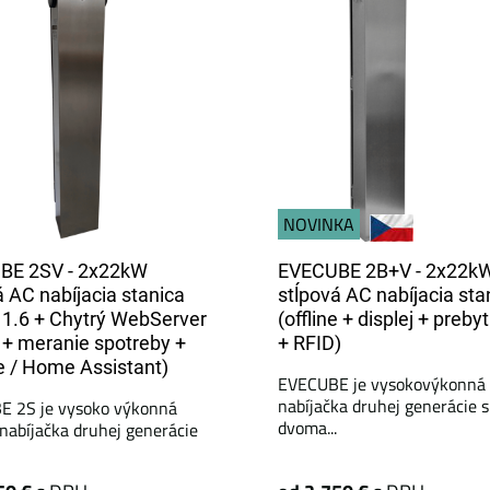
NOVINKA
BE 2SV - 2x22kW
EVECUBE 2B+V - 2x22k
á AC nabíjacia stanica
stĺpová AC nabíjacia sta
1.6 + Chytrý WebServer
(offline + displej + preby
 + meranie spotreby +
+ RFID)
 / Home Assistant)
EVECUBE je vysokovýkonná 
nabíjačka druhej generácie s
 2S je vysoko výkonná
dvoma...
 nabíjačka druhej generácie