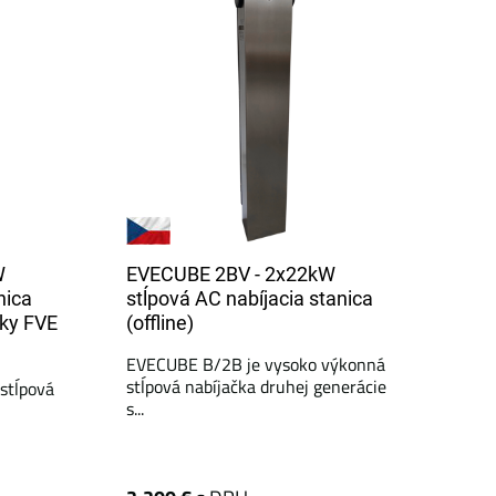
W
EVECUBE 2BV - 2x22kW
nica
stĺpová AC nabíjacia stanica
tky FVE
(offline)
EVECUBE B/2B je vysoko výkonná
stĺpová nabíjačka druhej generácie
stĺpová
s...