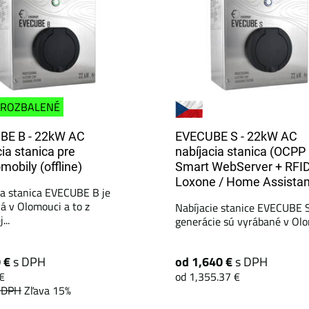
ROZBALENÉ
BE B - 22kW AC
EVECUBE S - 22kW AC
cia stanica pre
nabíjacia stanica (OCPP 
mobily (offline)
Smart WebServer + RFID
Loxone / Home Assistan
ia stanica EVECUBE B je
á v Olomouci a to z
Nabíjacie stanice EVECUBE 
...
generácie sú vyrábané v Olom
0 €
s DPH
od 1,640 €
s DPH
€
od 1,355.37 €
 DPH
Zľava 15%