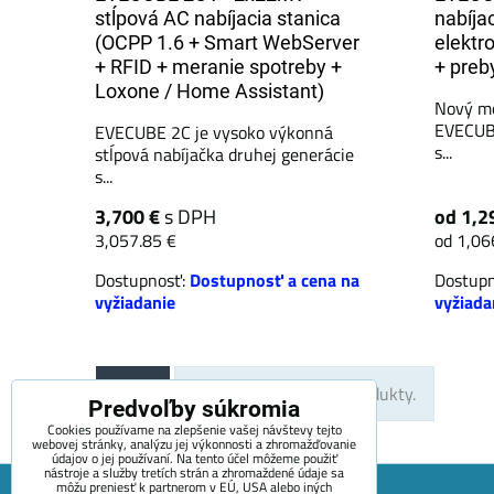
stĺpová AC nabíjacia stanica
nabíja
(OCPP 1.6 + Smart WebServer
elektro
+ RFID + meranie spotreby +
+ preb
Loxone / Home Assistant)
Nový mo
EVECUB
EVECUBE 2C je vysoko výkonná
s...
stĺpová nabíjačka druhej generácie
s...
3,700 €
s DPH
od 1,2
3,057.85 €
od 1,06
Dostupnosť:
Dostupnosť a cena na
Dostup
vyžiadanie
vyžiada
Hore
Nie sú žiadne ďalšie produkty.
Predvoľby súkromia
Cookies používame na zlepšenie vašej návštevy tejto
webovej stránky, analýzu jej výkonnosti a zhromažďovanie
údajov o jej používaní. Na tento účel môžeme použiť
nástroje a služby tretích strán a zhromaždené údaje sa
môžu preniesť k partnerom v EÚ, USA alebo iných