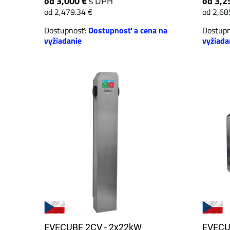
od 3,000 €
s DPH
od 3,2
od 2,479.34 €
od 2,68
Dostupnosť:
Dostupnosť a cena na
Dostup
vyžiadanie
vyžiada
EVECUBE 2CV - 2x22kW
EVECU