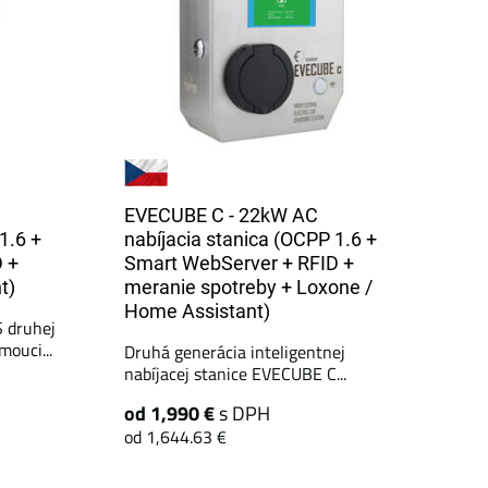
EVECUBE C - 22kW AC
1.6 +
nabíjacia stanica (OCPP 1.6 +
 +
Smart WebServer + RFID +
t)
meranie spotreby + Loxone /
Home Assistant)
S druhej
ouci...
Druhá generácia inteligentnej
nabíjacej stanice EVECUBE C...
od 1,990 €
s DPH
od 1,644.63 €