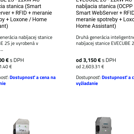
cia stanica (Smart
nabíjacia stanica (OCPP 
ver + RFID + meranie
Smart WebServer + RFID
by + Loxone / Home
meranie spotreby + Lox
ant)
Home Assistant)
enerácia nabíjacej stanice
Druhá generácia inteligentn
 2S je vyrobená v
nabíjacej stanice EVECUBE 2C
..
00 €
s DPH
od 3,150 €
s DPH
1.40 €
od 2,603.31 €
nosť:
Dostupnosť a cena na
Dostupnosť:
Dostupnosť a c
nie
vyžiadanie