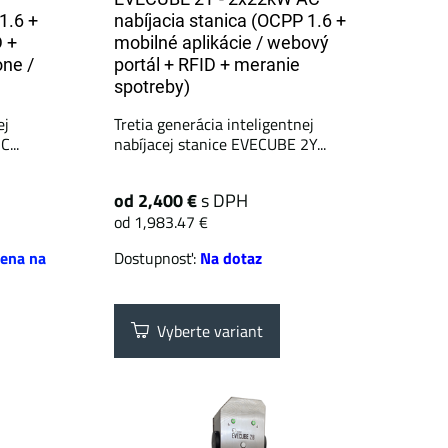
1.6 +
nabíjacia stanica (OCPP 1.6 +
 +
mobilné aplikácie / webový
one /
portál + ​​RFID + meranie
spotreby)
ej
Tretia generácia inteligentnej
...
nabíjacej stanice EVECUBE 2Y...
od 2,400 €
s DPH
od 1,983.47 €
ena na
Dostupnosť:
Na dotaz
Vyberte variant