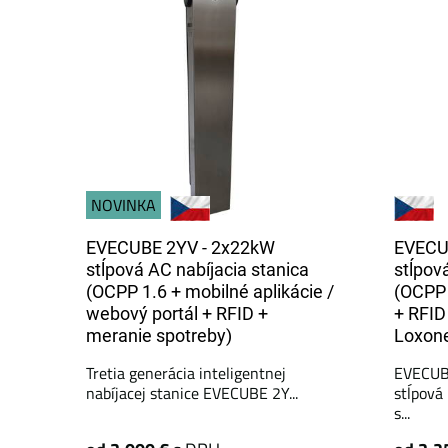
NOVINKA
EVECUBE 2YV - 2x22kW
EVECU
stĺpová AC nabíjacia stanica
stĺpov
(OCPP 1.6 + mobilné aplikácie /
(OCPP 
webový portál + ​​RFID +
+ RFID
meranie spotreby)
Loxone
Tretia generácia inteligentnej
EVECUBE
nabíjacej stanice EVECUBE 2Y...
stĺpová
s...