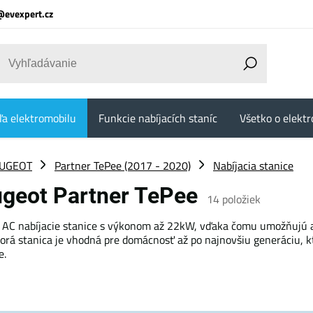
@evexpert.cz
ľa elektromobilu
Funkcie nabíjacích staníc
Všetko o elektr
UGEOT
Partner TePee (2017 - 2020)
Nabíjacia stanice
eugeot Partner TePee
14
položiek
 AC nabíjacie stanice s výkonom až 22kW, vďaka čomu umožňujú až
orá stanica je vhodná pre domácnosť až po najnovšiu generáciu, 
e.