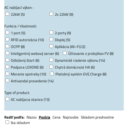
AC nabíjací výkon :
22kW (5)
2x 22kW (9)
Funkcia / Vlastnosti:
1 port (5)
2 porty (9)
RFID autorizácia (10)
Displej (5)
OCPP (8)
Aplikácia (Wi-Fi) (2)
Inteligentný webový server (6)
Účtovanie z prebytkov FV (8)
Odložený štart (6)
Dynamické riadenie výkonu (14)
Podpora LOXONE (6)
Chytrá domácnost HA (6)
Meranie spotreby (10)
Platobný systém EVE.Charge (8)
Antivandal prevedenie (14)
Type of product:
AC nabíjacia stanice (13)
Radiť podľa:
Názov
Pozícia
Cena
Najnovšie
Skladom prednostne
Iba skladom