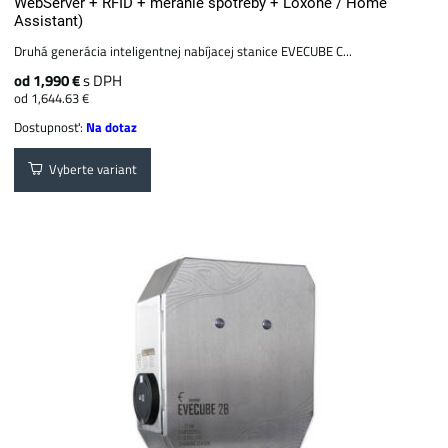
WebServer + RFID + meranie spotreby + Loxone / Home
Assistant)
Druhá generácia inteligentnej nabíjacej stanice EVECUBE C...
od 1,990 €
s DPH
od 1,644.63 €
Dostupnosť:
Na dotaz
Vyberte variant