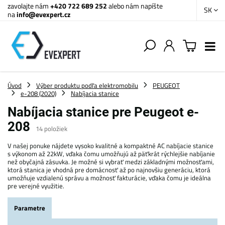
zavolajte nám
+420 722 689 252
alebo nám napíšte
SK
na
info@evexpert.cz
Úvod
Výber produktu podľa elektromobilu
PEUGEOT
e-208 (2020)
Nabíjacia stanice
Nabíjacia stanice pre Peugeot e-
208
14
položiek
V našej ponuke nájdete vysoko kvalitné a kompaktné AC nabíjacie stanice
s výkonom až 22kW, vďaka čomu umožňujú až päťkrát rýchlejšie nabíjanie
než obyčajná zásuvka. Je možné si vybrať medzi základnými možnosťami,
ktorá stanica je vhodná pre domácnosť až po najnovšiu generáciu, ktorá
umožňuje vzdialenú správu a možnosť fakturácie, vďaka čomu je ideálna
pre verejné využitie.
Parametre