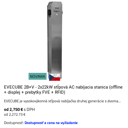
NOVINKA
EVECUBE 2B+V - 2x22kW stĺpová AC nabíjacia stanica (offline
+ displej + prebytky FVE + RFID)
EVECUBE je vysokovýkonná stĺpová nabíjačka druhej generácie s dvoma...
od 2,750 €
s DPH
od 2,272.73 €
Dostupnosť:
Dostupnosť a cena na vyžiadanie