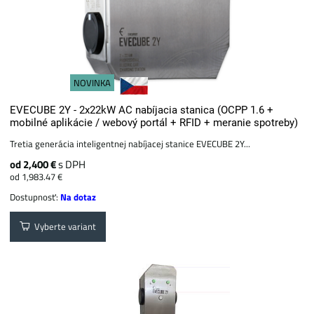
NOVINKA
EVECUBE 2Y - 2x22kW AC nabíjacia stanica (OCPP 1.6 +
mobilné aplikácie / webový portál + ​​RFID + meranie spotreby)
Tretia generácia inteligentnej nabíjacej stanice EVECUBE 2Y...
od 2,400 €
s DPH
od 1,983.47 €
Dostupnosť:
Na dotaz
Vyberte variant