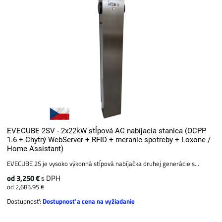
EVECUBE 2SV - 2x22kW stĺpová AC nabíjacia stanica (OCPP
1.6 + Chytrý WebServer + RFID + meranie spotreby + Loxone /
Home Assistant)
EVECUBE 2S je vysoko výkonná stĺpová nabíjačka druhej generácie s...
od 3,250 €
s DPH
od 2,685.95 €
Dostupnosť:
Dostupnosť a cena na vyžiadanie