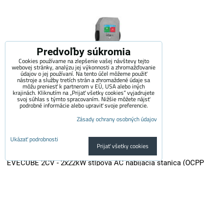
Predvoľby súkromia
Cookies používame na zlepšenie vašej návštevy tejto
webovej stránky, analýzu jej výkonnosti a zhromažďovanie
údajov o jej používaní. Na tento účel môžeme použiť
nástroje a služby tretích strán a zhromaždené údaje sa
môžu preniesť k partnerom v EÚ, USA alebo iných
krajinách. Kliknutím na „Prijať všetky cookies“ vyjadrujete
svoj súhlas s týmto spracovaním. Nižšie môžete nájsť
podrobné informácie alebo upraviť svoje preferencie.
Zásady ochrany osobných údajov
Ukázať podrobnosti
Prijať všetky cookies
EVECUBE 2CV - 2x22kW stĺpová AC nabíjacia stanica (OCPP
1.6 + Smart WebServer + RFID + meranie spotreby + Loxone /
Home Assistant)
EVECUBE 2C je vysoko výkonná stĺpová nabíjačka druhej generácie s...
3,700 €
s DPH
3,057.85 €