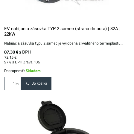
EV nabíjacia zásuvka TYP 2 samec (strana do auta) | 32A |
22kW
Nabíjacia zásuvka typu 2 samec je vyrobená z kvalitného termoplastu...
87.30 €
s DPH
72.15 €
97 €
s DPH
Zľava 10%
Dostupnosť:
Skladom
Do košíka
ks