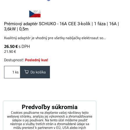
Prémiový adaptér SCHUKO - 16A CEE 3-kolík | 1 fáza | 16A |
3,6kW | 0,5m
Kvalitný adaptér je vhodný pre všetky nabíjačky elektroaut so...
26.50 €
s DPH
21.90 €
Dostupnosť:
Posledný kus!
Do košíka
ks
Predvoľby súkromia
Cookies používame na zlepšenie vašej návštevy tejto
webovej stránky, analýzu jej výkonnosti a zhromažďovanie
údajov o jej používaní. Na tento účel môžeme použiť
nástroje a služby tretích strán a zhromaždené údaje sa
môžu preniesť k partnerom v EÚ, USA alebo iných