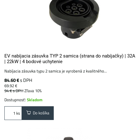
EV nabíjacia zásuvka TYP 2 samica (strana do nabíjačky) | 32A
| 22kW | 4 bodové uchytenie
Nabíjacia zásuvka typu 2 samica je vyrobená z kvalitného...
84.60 €
s DPH
69.92 €
94 €
s DPH
Zľava 10%
Dostupnosť:
Skladom
Do košíka
ks