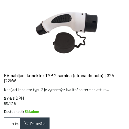
EV nabíjací konektor TYP 2 samica (strana do auta) | 32A
|22kW
Nabíjací konektor typu 2 je vyrobený z kvalitného termoplastu s...
97 €
s DPH
80.17 €
Dostupnosť:
Skladom
Do košíka
ks