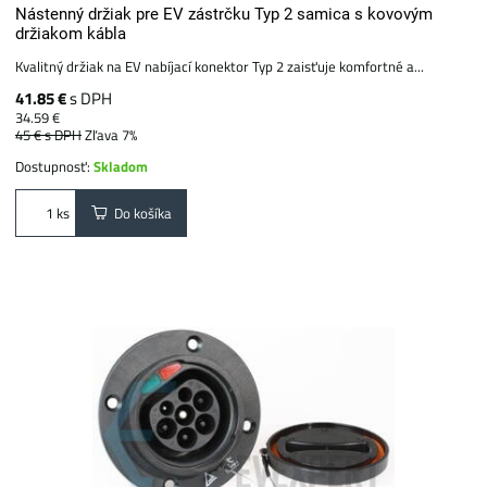
Nástenný držiak pre EV zástrčku Typ 2 samica s kovovým
držiakom kábla
Kvalitný držiak na EV nabíjací konektor Typ 2 zaisťuje komfortné a...
41.85 €
s DPH
34.59 €
45 €
s DPH
Zľava 7%
Dostupnosť:
Skladom
Do košíka
ks