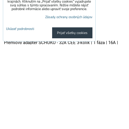
krajinách. Kliknutím na „Prijať všetky cookies“ vyjadrujete
svoj súhlas s týmto spracovaním. Nižšie môžete nájsť
podrobné informácie alebo upraviť svoje preferencie.
Zásady ochrany osobných údajov
Ukázať podrobnosti
Prijať všetky cookies
Prémiový adaptér SCHUKO - 32A CEE 3-kolík | 1 fáza | 16A |
3,6kW | 0,5m
Kvalitný adaptér je vhodný pre všetky nabíjačky elektroaut so...
29.50 €
s DPH
24.38 €
Dostupnosť:
Skladom
Do košíka
ks