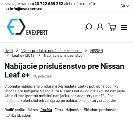
zavolajte nám
+420 722 689 252
alebo nám napíšte
SK
na
info@evexpert.cz
Úvod
Výber produktu podľa elektromobilu
NISSAN
Leaf e+ (2019)
Nabíjacie príslušenstvo
Nabíjacie príslušenstvo pre Nissan
Leaf e+
16
položiek
V ponuke nabíjacieho príslušenstva nájdete všetky potrebné doplnky
vhodné pre nabíjanie Vášho auta Nissan Leaf e+ od držiakov na nabíjacie
káble či inteligentnú mobilnú nabíjačku, cez adaptéry umožňujúce
nabíjanie z akéhokoľvek zdroja až po nabíjacie konektory či zásuvky.
Radiť podľa:
Názov
Pozícia
Cena
Najnovšie
Skladom prednostne
Iba skladom