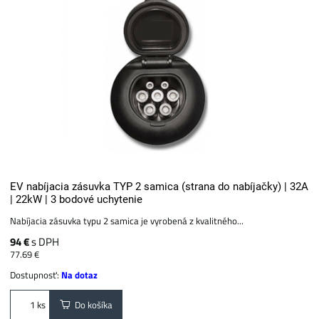
EV nabíjacia zásuvka TYP 2 samica (strana do nabíjačky) | 32A
| 22kW | 3 bodové uchytenie
Nabíjacia zásuvka typu 2 samica je vyrobená z kvalitného...
94 €
s DPH
77.69 €
Dostupnosť:
Na dotaz
Do košíka
ks