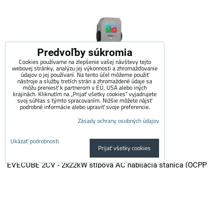
Predvoľby súkromia
Cookies používame na zlepšenie vašej návštevy tejto
webovej stránky, analýzu jej výkonnosti a zhromažďovanie
údajov o jej používaní. Na tento účel môžeme použiť
nástroje a služby tretích strán a zhromaždené údaje sa
môžu preniesť k partnerom v EÚ, USA alebo iných
krajinách. Kliknutím na „Prijať všetky cookies“ vyjadrujete
svoj súhlas s týmto spracovaním. Nižšie môžete nájsť
podrobné informácie alebo upraviť svoje preferencie.
Zásady ochrany osobných údajov
Ukázať podrobnosti
Prijať všetky cookies
EVECUBE 2CV - 2x22kW stĺpová AC nabíjacia stanica (OCPP
1.6 + Smart WebServer + RFID + meranie spotreby + Loxone /
Home Assistant)
EVECUBE 2C je vysoko výkonná stĺpová nabíjačka druhej generácie s...
3,700 €
s DPH
3,057.85 €