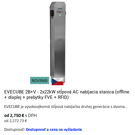
NOVINKA
EVECUBE 2B+V - 2x22kW stĺpová AC nabíjacia stanica (offline
+ displej + prebytky FVE + RFID)
EVECUBE je vysokovýkonná stĺpová nabíjačka druhej generácie s dvoma...
od 2,750 €
s DPH
od 2,272.73 €
Dostupnosť:
Dostupnosť a cena na vyžiadanie