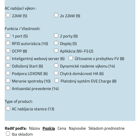
AC nabíjací výkon :
22kW (5)
2x 22kW (9)
Funkcia / Vlastnosti:
1 port (5)
2 porty (9)
RFID autorizácia (10)
Displej (5)
OCPP (8)
Aplikácia (Wi-Fi) (2)
Inteligentný webový server (6)
Účtovanie z prebytkov FV (8)
Odložený štart (6)
Dynamické riadenie výkonu (14)
Podpora LOXONE (6)
Chytrá domácnost HA (6)
Meranie spotreby (10)
Platobný systém EVE.Charge (8)
Antivandal prevedenie (14)
Type of product:
AC nabíjacia stanice (13)
Radiť podľa:
Názov
Pozícia
Cena
Najnovšie
Skladom prednostne
Iba skladom