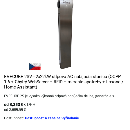
EVECUBE 2SV - 2x22kW stĺpová AC nabíjacia stanica (OCPP
1.6 + Chytrý WebServer + RFID + meranie spotreby + Loxone /
Home Assistant)
EVECUBE 2S je vysoko výkonná stĺpová nabíjačka druhej generácie s...
od 3,250 €
s DPH
od 2,685.95 €
Dostupnosť:
Dostupnosť a cena na vyžiadanie