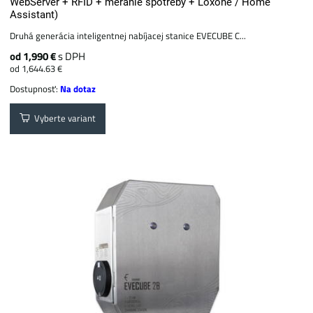
WebServer + RFID + meranie spotreby + Loxone / Home
Assistant)
Druhá generácia inteligentnej nabíjacej stanice EVECUBE C...
od 1,990 €
s DPH
od 1,644.63 €
Dostupnosť:
Na dotaz
Vyberte variant