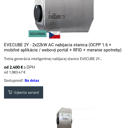
NOVINKA
EVECUBE 2Y - 2x22kW AC nabíjacia stanica (OCPP 1.6 +
mobilné aplikácie / webový portál + ​​RFID + meranie spotreby)
Tretia generácia inteligentnej nabíjacej stanice EVECUBE 2Y...
od 2,400 €
s DPH
od 1,983.47 €
Dostupnosť:
Na dotaz
Vyberte variant