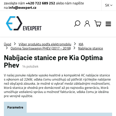
zavolajte nám
+420 722 689 252
alebo nám napíšte
SK
na
info@evexpert.cz
Úvod
Výber produktu podľa elektromobilu
KIA
Optima Sportswagon PHEV (2017 - 2018)
Nabíjacie stanice
Nabíjacie stanice pre Kia Optima
Phev
14
položiek
V našej ponuke nájdete vysoko kvalitné a kompaktné AC nabíjacie stanice
s výkonom až 22kW, vďaka čomu umožňujú až päťkrát rýchlejšie nabíjanie
než obyčajná zásuvka. Je možné si vybrať medzi základnými možnosťami,
ktorá stanica je vhodná pre domácnosť až po najnovšiu generáciu, ktorá
umožňuje vzdialenú správu a možnosť fakturácie, vďaka čomu je ideálna
pre verejné využitie.
Parametre