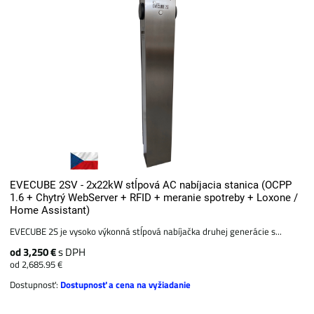
EVECUBE 2SV - 2x22kW stĺpová AC nabíjacia stanica (OCPP
1.6 + Chytrý WebServer + RFID + meranie spotreby + Loxone /
Home Assistant)
EVECUBE 2S je vysoko výkonná stĺpová nabíjačka druhej generácie s...
od 3,250 €
s DPH
od 2,685.95 €
Dostupnosť:
Dostupnosť a cena na vyžiadanie