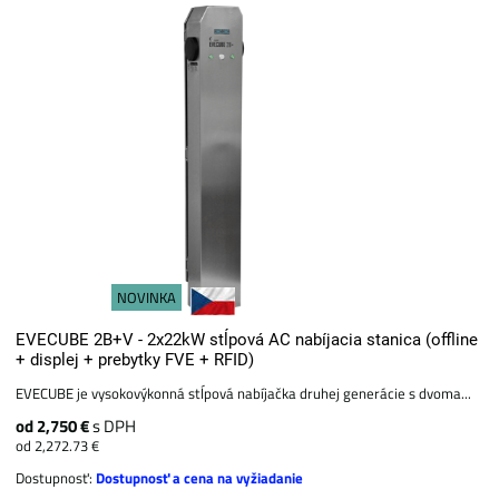
NOVINKA
EVECUBE 2B+V - 2x22kW stĺpová AC nabíjacia stanica (offline
+ displej + prebytky FVE + RFID)
EVECUBE je vysokovýkonná stĺpová nabíjačka druhej generácie s dvoma...
od 2,750 €
s DPH
od 2,272.73 €
Dostupnosť:
Dostupnosť a cena na vyžiadanie