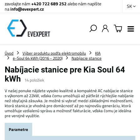
zavolajte nám
+420 722 689 252
alebo nám napíšte
SK
na
info@evexpert.cz
Úvod
Výber produktu podľa elektromobilu
KIA
e-Soul 64 kWh (2016 - 2020)
Nabíjacie stanice
Nabíjacie stanice pre Kia Soul 64
kWh
14
položiek
V našej ponuke nájdete vysoko kvalitné a kompaktné AC nabíjacie stanice
s výkonom až 22kW, vďaka čomu umožňujú až päťkrát rýchlejšie nabíjanie
než obyčajná zásuvka. Je možné si vybrať medzi základnými možnosťami,
ktorá stanica je vhodná pre domácnosť až po najnovšiu generáciu, ktorá
umožňuje vzdialenú správu a možnosť fakturácie, vďaka čomu je ideálna
pre verejné využitie.
Parametre