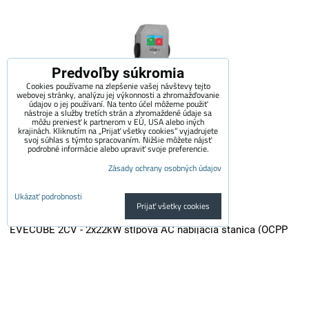
Predvoľby súkromia
Cookies používame na zlepšenie vašej návštevy tejto
webovej stránky, analýzu jej výkonnosti a zhromažďovanie
údajov o jej používaní. Na tento účel môžeme použiť
nástroje a služby tretích strán a zhromaždené údaje sa
môžu preniesť k partnerom v EÚ, USA alebo iných
krajinách. Kliknutím na „Prijať všetky cookies“ vyjadrujete
svoj súhlas s týmto spracovaním. Nižšie môžete nájsť
podrobné informácie alebo upraviť svoje preferencie.
Zásady ochrany osobných údajov
Ukázať podrobnosti
Prijať všetky cookies
EVECUBE 2CV - 2x22kW stĺpová AC nabíjacia stanica (OCPP
1.6 + Smart WebServer + RFID + meranie spotreby + Loxone /
Home Assistant)
EVECUBE 2C je vysoko výkonná stĺpová nabíjačka druhej generácie s...
3,700 €
s DPH
3,057.85 €