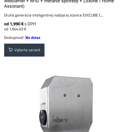
WebServer + RFID + meranie spotreby + Loxone / Home
Assistant)
Druhá generácia inteligentnej nabíjacej stanice EVECUBE C...
od 1,990 €
s DPH
od 1,644.63 €
Dostupnosť:
Na dotaz
Vyberte variant