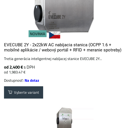
NOVINKA
EVECUBE 2Y - 2x22kW AC nabíjacia stanica (OCPP 1.6 +
mobilné aplikácie / webový portál + ​​RFID + meranie spotreby)
Tretia generácia inteligentnej nabíjacej stanice EVECUBE 2Y...
od 2,400 €
s DPH
od 1,983.47 €
Dostupnosť:
Na dotaz
Vyberte variant