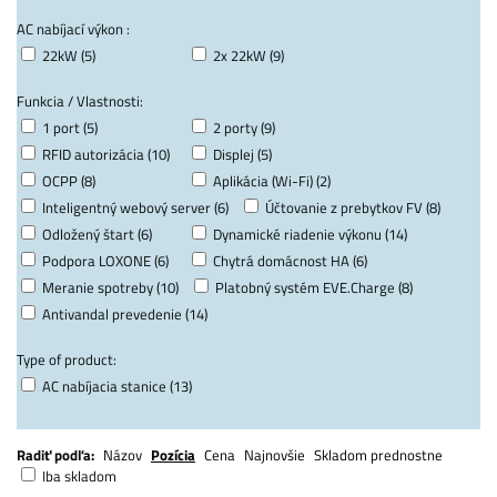
AC nabíjací výkon :
22kW (5)
2x 22kW (9)
Funkcia / Vlastnosti:
1 port (5)
2 porty (9)
RFID autorizácia (10)
Displej (5)
OCPP (8)
Aplikácia (Wi-Fi) (2)
Inteligentný webový server (6)
Účtovanie z prebytkov FV (8)
Odložený štart (6)
Dynamické riadenie výkonu (14)
Podpora LOXONE (6)
Chytrá domácnost HA (6)
Meranie spotreby (10)
Platobný systém EVE.Charge (8)
Antivandal prevedenie (14)
Type of product:
AC nabíjacia stanice (13)
Radiť podľa:
Názov
Pozícia
Cena
Najnovšie
Skladom prednostne
Iba skladom