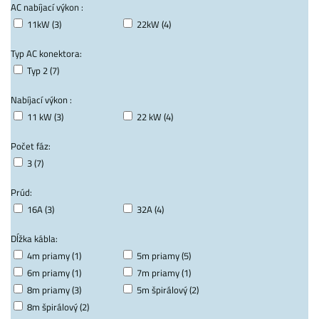
AC nabíjací výkon :
11kW (3)
22kW (4)
Typ AC konektora:
Typ 2 (7)
Nabíjací výkon :
11 kW (3)
22 kW (4)
Počet fáz:
3 (7)
Prúd:
16A (3)
32A (4)
Dĺžka kábla:
4m priamy (1)
5m priamy (5)
6m priamy (1)
7m priamy (1)
8m priamy (3)
5m špirálový (2)
8m špirálový (2)