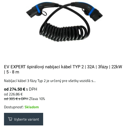
EV EXPERT špirálový nabíjací kábel TYP 2 | 32A | 3fázy | 22kW
| 5 - 8 m
Nabíjací kábel 3 fázy Typ 2 je určený pre všetky vozidlá s...
od 274.50 €
s DPH
od 226.86 €
od 305 €
s DPH
Zľava 10%
Dostupnosť:
Skladom
Vyberte variant