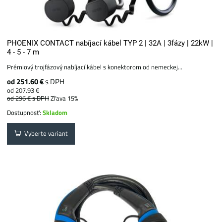
PHOENIX CONTACT nabíjací kábel TYP 2 | 32A | 3fázy | 22kW |
4 - 5 - 7 m
Prémiový trojfázový nabíjací kábel s konektorom od nemeckej...
od 251.60 €
s DPH
od 207.93 €
od 296 €
s DPH
Zľava 15%
Dostupnosť:
Skladom
Vyberte variant