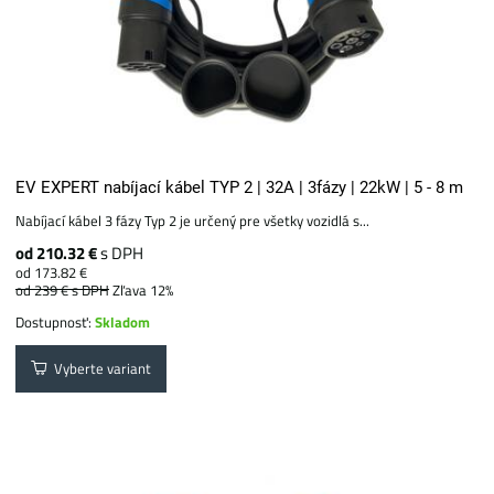
EV EXPERT nabíjací kábel TYP 2 | 32A | 3fázy | 22kW | 5 - 8 m
Nabíjací kábel 3 fázy Typ 2 je určený pre všetky vozidlá s...
od 210.32 €
s DPH
od 173.82 €
od 239 €
s DPH
Zľava 12%
Dostupnosť:
Skladom
Vyberte variant