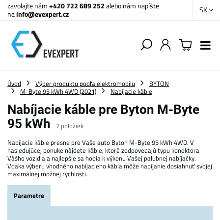
zavolajte nám
+420 722 689 252
alebo nám napíšte
SK
na
info@evexpert.cz
Úvod
Výber produktu podľa elektromobilu
BYTON
M-Byte 95 kWh 4WD (2021)
Nabíjacie káble
Nabíjacie káble pre Byton M-Byte
95 kWh
7
položiek
Nabíjacie káble presne pre Vaše auto Byton M-Byte 95 kWh 4WD. V
nasledujúcej ponuke nájdete káble, ktoré zodpovedajú typu konektora
Vášho vozidla a najlepšie sa hodia k výkonu Vašej palubnej nabíjačky.
Vďaka výberu vhodného nabíjacieho kábla môže nabíjanie dosiahnuť svojej
maximálnej možnej rýchlosti.
Parametre