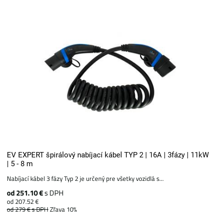
EV EXPERT špirálový nabíjací kábel TYP 2 | 16A | 3fázy | 11kW
| 5 - 8 m
Nabíjací kábel 3 fázy Typ 2 je určený pre všetky vozidlá s...
od 251.10 €
s DPH
od 207.52 €
od 279 €
s DPH
Zľava 10%