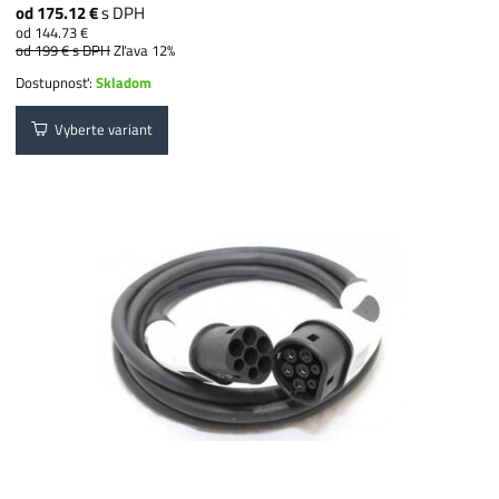
od 175.12 €
s DPH
od 144.73 €
od 199 €
s DPH
Zľava 12%
Dostupnosť:
Skladom
Vyberte variant