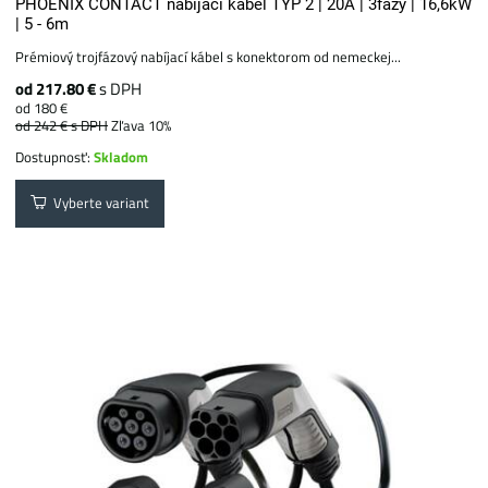
PHOENIX CONTACT nabíjací kábel TYP 2 | 20A | 3fázy | 16,6kW
| 5 - 6m
Prémiový trojfázový nabíjací kábel s konektorom od nemeckej...
od 217.80 €
s DPH
od 180 €
od 242 €
s DPH
Zľava 10%
Dostupnosť:
Skladom
Vyberte variant