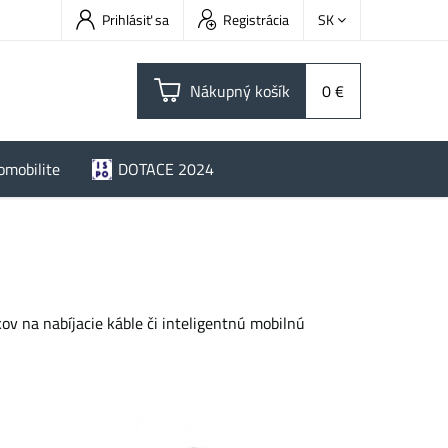
Prihlásiť sa
Registrácia
SK
Nákupný košík
0 €
omobilite
DOTACE 2024
v na nabíjacie káble či inteligentnú mobilnú