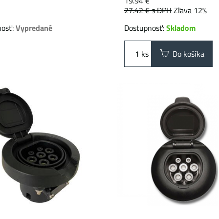
19.94 €
27.42 €
s DPH
Zľava 12%
nosť:
Vypredané
Dostupnosť:
Skladom
ks
Do košíka