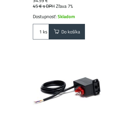
34.59 €
45 €
s DPH
Zľava 7%
Dostupnosť:
Skladom
ks
Do košíka