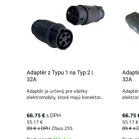
Adaptér z Typu 1 na Typ 2 |
Adapté
32A
32A
Adaptér je určený pre všetky
Adaptér
elektromobily, ktoré majú konektor...
elektrom
66.75 €
s DPH
66.75 
55.17 €
55.17 €
89 €
s DPH
Zľava 25%
89 €
s 