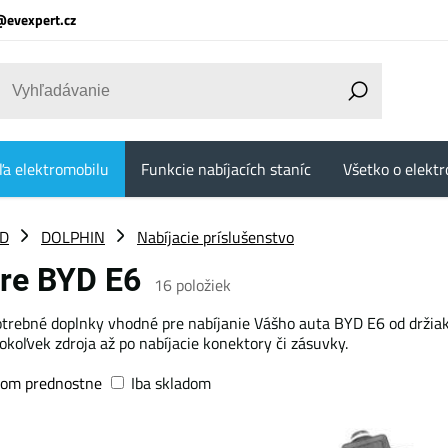
@evexpert.cz
ľa elektromobilu
Funkcie nabíjacích staníc
Všetko o elektr
D
DOLPHIN
Nabíjacie príslušenstvo
pre BYD E6
16
položiek
otrebné doplnky vhodné pre nabíjanie Vášho auta BYD E6 od držiako
koľvek zdroja až po nabíjacie konektory či zásuvky.
dom prednostne
Iba skladom