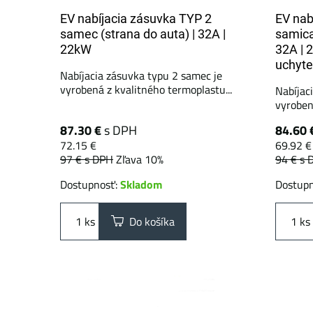
EV nabíjacia zásuvka TYP 2
EV nab
samec (strana do auta) | 32A |
samica
22kW
32A | 
uchyte
Nabíjacia zásuvka typu 2 samec je
vyrobená z kvalitného termoplastu...
Nabíjac
vyrobená
87.30 €
s DPH
84.60 
72.15 €
69.92 €
97 €
s DPH
Zľava 10%
94 €
s 
Dostupnosť:
Skladom
Dostup
ks
Do košíka
ks