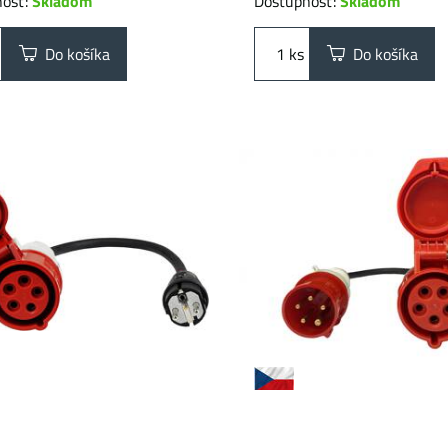
nosť:
Skladom
Dostupnosť:
Skladom
Do košíka
ks
Do košíka
vý adaptér SCHUKO -
Prémiový adaptér z 16A
 5-kolík | 1 fáza | 16A |
32A CEE 5-kolík | 16A | 1