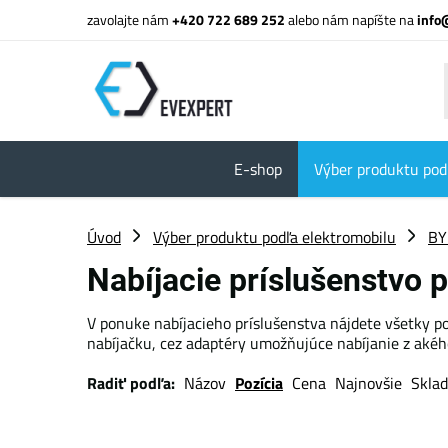
zavolajte nám
+420 722 689 252
alebo nám napíšte na
info
E-shop
Výber produktu pod
Úvod
Výber produktu podľa elektromobilu
BY
Nabíjacie príslušenstvo 
V ponuke nabíjacieho príslušenstva nájdete všetky p
nabíjačku, cez adaptéry umožňujúce nabíjanie z akého
Radiť podľa:
Názov
Pozícia
Cena
Najnovšie
Skla