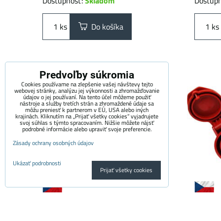
Dostupnosť:
Skladom
Dostup
ks
Do košíka
ks
Predvoľby súkromia
Cookies používame na zlepšenie vašej návštevy tejto
webovej stránky, analýzu jej výkonnosti a zhromažďovanie
údajov o jej používaní. Na tento účel môžeme použiť
nástroje a služby tretích strán a zhromaždené údaje sa
môžu preniesť k partnerom v EÚ, USA alebo iných
krajinách. Kliknutím na „Prijať všetky cookies“ vyjadrujete
svoj súhlas s týmto spracovaním. Nižšie môžete nájsť
podrobné informácie alebo upraviť svoje preferencie.
Zásady ochrany osobných údajov
Ukázať podrobnosti
Prijať všetky cookies
Prémiový adaptér SCHUKO -
Prémio
32A CEE 3-kolík | 1 fáza | 16A |
32A CEE