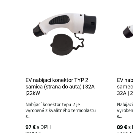
EV nabíjací konektor TYP 2
EV nab
samica (strana do auta) | 32A
samec 
|22kW
32A | 
Nabíjací konektor typu 2 je
Nabíjac
vyrobený z kvalitného termoplastu
vyroben
s...
s...
97 €
s DPH
89 €
s