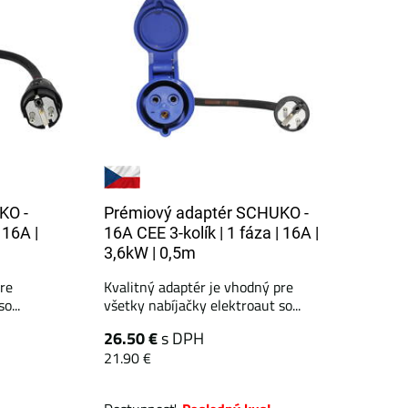
KO -
Prémiový adaptér SCHUKO -
 16A |
16A CEE 3-kolík | 1 fáza | 16A |
3,6kW | 0,5m
pre
Kvalitný adaptér je vhodný pre
o...
všetky nabíjačky elektroaut so...
26.50 €
s DPH
21.90 €