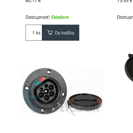
80.17 €
73.55 €
Dostupnosť:
Skladom
Dostup
ks
Do košíka