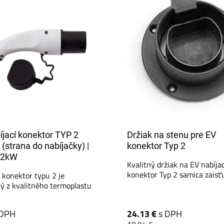
íjací konektor TYP 2
Držiak na stenu pre EV
(strana do nabíjačky) |
konektor Typ 2
22kW
Kvalitný držiak na EV nabíjac
konektor Typ 2 samica zaisťuj
í konektor typu 2 je
ý z kvalitného termoplastu
 DPH
24.13 €
s DPH