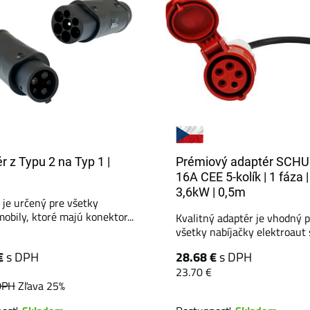
r z Typu 2 na Typ 1 |
Prémiový adaptér SCHU
16A CEE 5-kolík | 1 fáza |
3,6kW | 0,5m
 je určený pre všetky
obily, ktoré majú konektor...
Kvalitný adaptér je vhodný 
všetky nabíjačky elektroaut s
€
s DPH
28.68 €
s DPH
23.70 €
DPH
Zľava 25%