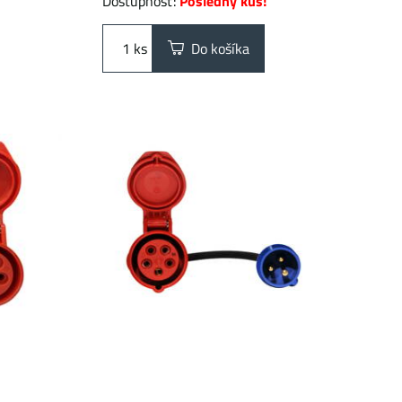
Dostupnosť:
Posledný kus!
ks
Do košíka
 na
Prémiový adaptér 16A CEE z 3-
-3 fáze
kolíka na 5-kolík | 16A | 1 fáza |