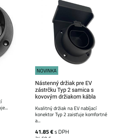
NOVINKA
Nástenný držiak pre EV
zástrčku Typ 2 samica s
kovovým držiakom kábla
í
e...
Kvalitný držiak na EV nabíjací
konektor Typ 2 zaisťuje komfortné
a...
41.85 €
s DPH