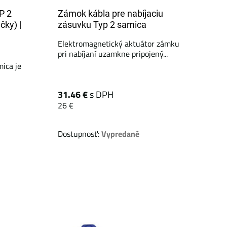
P 2
Zámok kábla pre nabíjaciu
čky) |
zásuvku Typ 2 samica
Elektromagnetický aktuátor zámku
pri nabíjaní uzamkne pripojený...
mica je
31.46 €
s DPH
26 €
Dostupnosť:
Vypredané