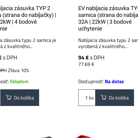
íjacia zásuvka TYP 2
EV nabíjacia zásuvka TY
 (strana do nabíjačky) |
samica (strana do nabíja
22kW | 4 bodové
32A | 22kW | 3 bodové
nie
uchytenie
ia zásuvka typu 2 samica je
Nabíjacia zásuvka typu 2 sa
 z kvalitného...
vyrobená z kvalitného...
€
s DPH
94 €
s DPH
77.69 €
DPH
Zľava 10%
nosť:
Skladom
Dostupnosť:
Na dotaz
Do košíka
ks
Do košíka