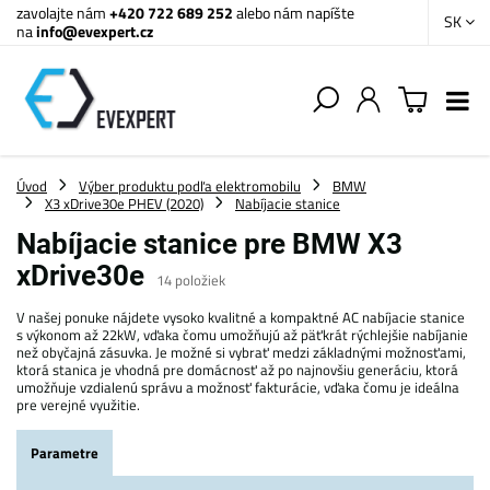
zavolajte nám
+420 722 689 252
alebo nám napíšte
SK
na
info@evexpert.cz
Úvod
Výber produktu podľa elektromobilu
BMW
X3 xDrive30e PHEV (2020)
Nabíjacie stanice
Nabíjacie stanice pre BMW X3
xDrive30e
14
položiek
V našej ponuke nájdete vysoko kvalitné a kompaktné AC nabíjacie stanice
s výkonom až 22kW, vďaka čomu umožňujú až päťkrát rýchlejšie nabíjanie
než obyčajná zásuvka. Je možné si vybrať medzi základnými možnosťami,
ktorá stanica je vhodná pre domácnosť až po najnovšiu generáciu, ktorá
umožňuje vzdialenú správu a možnosť fakturácie, vďaka čomu je ideálna
pre verejné využitie.
Parametre