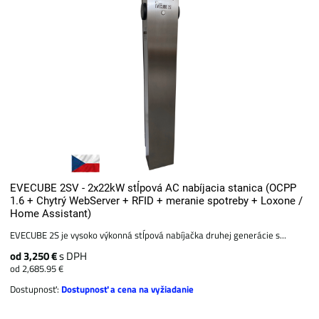
EVECUBE 2SV - 2x22kW stĺpová AC nabíjacia stanica (OCPP
1.6 + Chytrý WebServer + RFID + meranie spotreby + Loxone /
Home Assistant)
EVECUBE 2S je vysoko výkonná stĺpová nabíjačka druhej generácie s...
od 3,250 €
s DPH
od 2,685.95 €
Dostupnosť:
Dostupnosť a cena na vyžiadanie