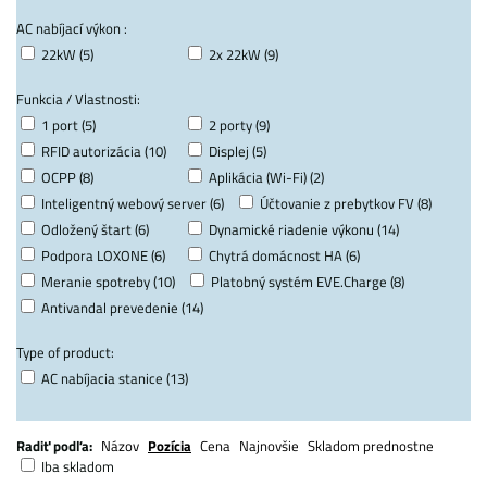
AC nabíjací výkon :
22kW (5)
2x 22kW (9)
Funkcia / Vlastnosti:
1 port (5)
2 porty (9)
RFID autorizácia (10)
Displej (5)
OCPP (8)
Aplikácia (Wi-Fi) (2)
Inteligentný webový server (6)
Účtovanie z prebytkov FV (8)
Odložený štart (6)
Dynamické riadenie výkonu (14)
Podpora LOXONE (6)
Chytrá domácnost HA (6)
Meranie spotreby (10)
Platobný systém EVE.Charge (8)
Antivandal prevedenie (14)
Type of product:
AC nabíjacia stanice (13)
Radiť podľa:
Názov
Pozícia
Cena
Najnovšie
Skladom prednostne
Iba skladom