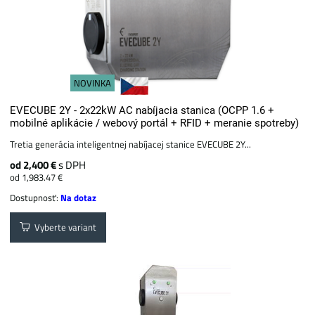
NOVINKA
EVECUBE 2Y - 2x22kW AC nabíjacia stanica (OCPP 1.6 +
mobilné aplikácie / webový portál + ​​RFID + meranie spotreby)
Tretia generácia inteligentnej nabíjacej stanice EVECUBE 2Y...
od 2,400 €
s DPH
od 1,983.47 €
Dostupnosť:
Na dotaz
Vyberte variant