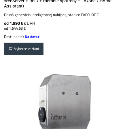
WebServer + RFID + meranie spotreby + Loxone / Home
Assistant)
Druhá generácia inteligentnej nabíjacej stanice EVECUBE C...
od 1,990 €
s DPH
od 1,644.63 €
Dostupnosť:
Na dotaz
Vyberte variant