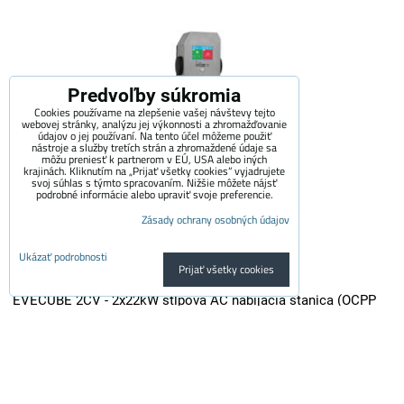
Predvoľby súkromia
Cookies používame na zlepšenie vašej návštevy tejto
webovej stránky, analýzu jej výkonnosti a zhromažďovanie
údajov o jej používaní. Na tento účel môžeme použiť
nástroje a služby tretích strán a zhromaždené údaje sa
môžu preniesť k partnerom v EÚ, USA alebo iných
krajinách. Kliknutím na „Prijať všetky cookies“ vyjadrujete
svoj súhlas s týmto spracovaním. Nižšie môžete nájsť
podrobné informácie alebo upraviť svoje preferencie.
Zásady ochrany osobných údajov
Ukázať podrobnosti
Prijať všetky cookies
EVECUBE 2CV - 2x22kW stĺpová AC nabíjacia stanica (OCPP
1.6 + Smart WebServer + RFID + meranie spotreby + Loxone /
Home Assistant)
EVECUBE 2C je vysoko výkonná stĺpová nabíjačka druhej generácie s...
3,700 €
s DPH
3,057.85 €