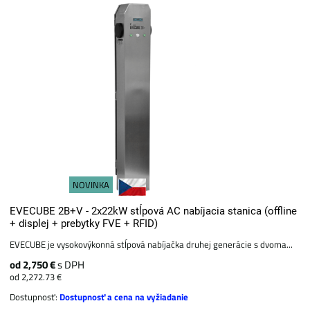
NOVINKA
EVECUBE 2B+V - 2x22kW stĺpová AC nabíjacia stanica (offline
+ displej + prebytky FVE + RFID)
EVECUBE je vysokovýkonná stĺpová nabíjačka druhej generácie s dvoma...
od 2,750 €
s DPH
od 2,272.73 €
Dostupnosť:
Dostupnosť a cena na vyžiadanie