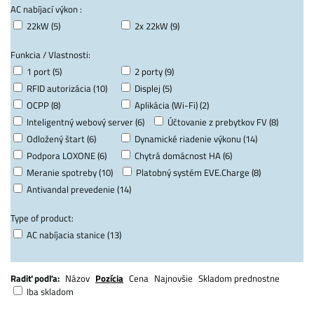
AC nabíjací výkon :
22kW (5)
2x 22kW (9)
Funkcia / Vlastnosti:
1 port (5)
2 porty (9)
RFID autorizácia (10)
Displej (5)
OCPP (8)
Aplikácia (Wi-Fi) (2)
Inteligentný webový server (6)
Účtovanie z prebytkov FV (8)
Odložený štart (6)
Dynamické riadenie výkonu (14)
Podpora LOXONE (6)
Chytrá domácnost HA (6)
Meranie spotreby (10)
Platobný systém EVE.Charge (8)
Antivandal prevedenie (14)
Type of product:
AC nabíjacia stanice (13)
Radiť podľa:
Názov
Pozícia
Cena
Najnovšie
Skladom prednostne
Iba skladom