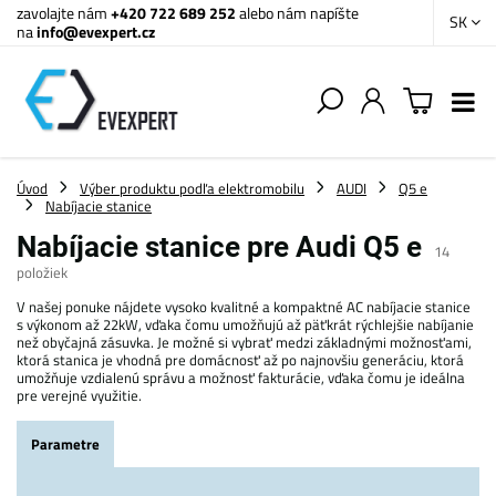
zavolajte nám
+420 722 689 252
alebo nám napíšte
SK
na
info@evexpert.cz
Úvod
Výber produktu podľa elektromobilu
AUDI
Q5 e
Nabíjacie stanice
Nabíjacie stanice pre Audi Q5 e
14
položiek
V našej ponuke nájdete vysoko kvalitné a kompaktné AC nabíjacie stanice
s výkonom až 22kW, vďaka čomu umožňujú až päťkrát rýchlejšie nabíjanie
než obyčajná zásuvka. Je možné si vybrať medzi základnými možnosťami,
ktorá stanica je vhodná pre domácnosť až po najnovšiu generáciu, ktorá
umožňuje vzdialenú správu a možnosť fakturácie, vďaka čomu je ideálna
pre verejné využitie.
Parametre