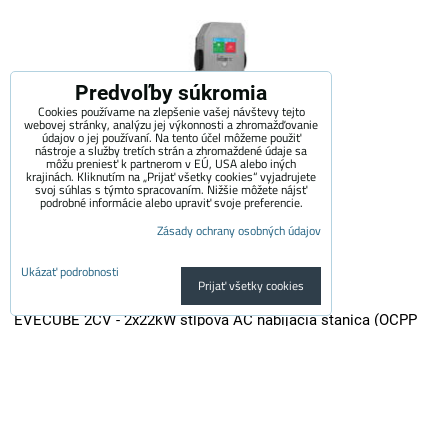
Predvoľby súkromia
Cookies používame na zlepšenie vašej návštevy tejto
webovej stránky, analýzu jej výkonnosti a zhromažďovanie
údajov o jej používaní. Na tento účel môžeme použiť
nástroje a služby tretích strán a zhromaždené údaje sa
môžu preniesť k partnerom v EÚ, USA alebo iných
krajinách. Kliknutím na „Prijať všetky cookies“ vyjadrujete
svoj súhlas s týmto spracovaním. Nižšie môžete nájsť
podrobné informácie alebo upraviť svoje preferencie.
Zásady ochrany osobných údajov
Ukázať podrobnosti
Prijať všetky cookies
EVECUBE 2CV - 2x22kW stĺpová AC nabíjacia stanica (OCPP
1.6 + Smart WebServer + RFID + meranie spotreby + Loxone /
Home Assistant)
EVECUBE 2C je vysoko výkonná stĺpová nabíjačka druhej generácie s...
3,700 €
s DPH
3,057.85 €