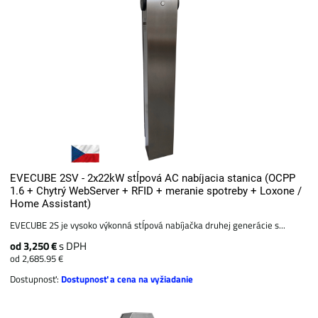
EVECUBE 2SV - 2x22kW stĺpová AC nabíjacia stanica (OCPP
1.6 + Chytrý WebServer + RFID + meranie spotreby + Loxone /
Home Assistant)
EVECUBE 2S je vysoko výkonná stĺpová nabíjačka druhej generácie s...
od 3,250 €
s DPH
od 2,685.95 €
Dostupnosť:
Dostupnosť a cena na vyžiadanie