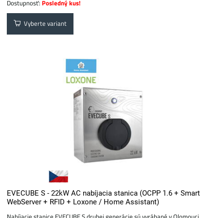
Dostupnosť:
Posledný kus!
Vyberte variant
EVECUBE S - 22kW AC nabíjacia stanica (OCPP 1.6 + Smart
WebServer + RFID + Loxone / Home Assistant)
Nabíjacie stanice EVECUBE S druhej generácie sú vyrábané v Olomouci...