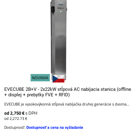
NOVINKA
EVECUBE 2B+V - 2x22kW stĺpová AC nabíjacia stanica (offline
+ displej + prebytky FVE + RFID)
EVECUBE je vysokovýkonná stĺpová nabíjačka druhej generácie s dvoma...
od 2,750 €
s DPH
od 2,272.73 €
Dostupnosť:
Dostupnosť a cena na vyžiadanie