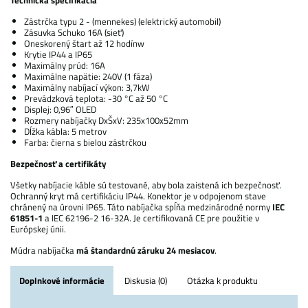
Technická špecifikácia
Zástrčka typu 2 - (mennekes) (elektrický automobil)
Zásuvka Schuko 16A (sieť)
Oneskorený štart až 12 hodínw
Krytie IP44 a IP65
Maximálny prúd: 16A
Maximálne napätie: 240V (1 fáza)
Maximálny nabíjací výkon: 3,7kW
Prevádzková teplota: -30 °C až 50 °C
Displej: 0,96″ OLED
Rozmery nabíjačky DxŠxV: 235x100x52mm
Dĺžka kábla: 5 metrov
Farba: čierna s bielou zástrčkou
Bezpečnosť a certifikáty
Všetky nabíjacie káble sú testované, aby bola zaistená ich bezpečnosť.
Ochranný kryt má certifikáciu IP44. Konektor je v odpojenom stave
chránený na úrovni IP65. Táto nabíjačka spĺňa medzinárodné normy
IEC
61851-1
a IEC 62196-2 16-32A. Je certifikovaná CE pre použitie v
Európskej únii.
Múdra nabíjačka
má štandardnú záruku 24 mesiacov
.
Doplnkové informácie
Diskusia (0)
Otázka k produktu