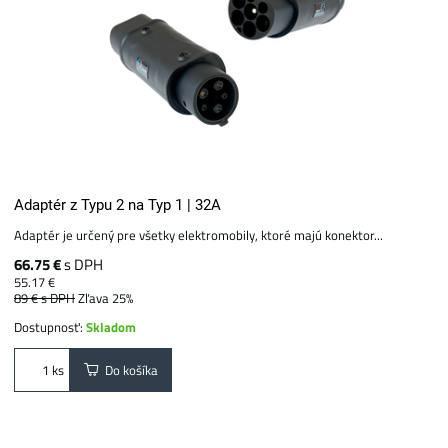
Adaptér z Typu 2 na Typ 1 | 32A
Adaptér je určený pre všetky elektromobily, ktoré majú konektor...
66.75 €
s DPH
55.17 €
89 €
s DPH
Zľava 25%
Dostupnosť:
Skladom
Do košíka
ks