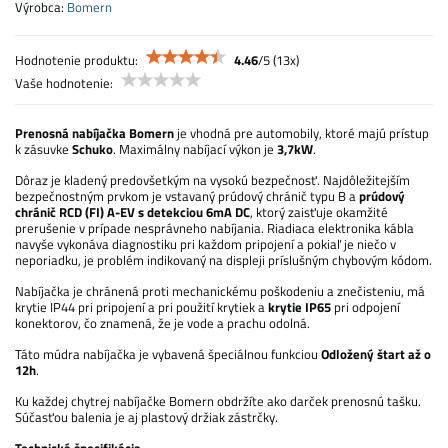
Výrobca:
Bomern
Hodnotenie produktu:
4.46
/
5
(
13
x)
Vaše hodnotenie:
Prenosná nabíjačka Bomern
je vhodná pre automobily, ktoré majú prístup
k zásuvke
Schuko
. Maximálny nabíjací výkon je
3,7kW
.
Dôraz je kladený predovšetkým na vysokú bezpečnosť. Najdôležitejším
bezpečnostným prvkom je vstavaný prúdový chránič typu B a
prúdový
chránič RCD (FI) A-EV s detekciou 6mA DC
, ktorý zaisťuje okamžité
prerušenie v prípade nesprávneho nabíjania. Riadiaca elektronika kábla
navyše vykonáva diagnostiku pri každom pripojení a pokiaľ je niečo v
neporiadku, je problém indikovaný na displeji príslušným chybovým kódom.
Nabíjačka je chránená proti mechanickému poškodeniu a znečisteniu, má
krytie IP44 pri pripojení a pri použití krytiek a
krytie IP65
pri odpojení
konektorov, čo znamená, že je vode a prachu odolná.
Táto múdra nabíjačka je vybavená špeciálnou funkciou
Odložený štart až o
12h
.
Ku každej chytrej nabíjačke Bomern obdržíte ako darček prenosnú tašku.
Súčasťou balenia je aj plastový držiak zástrčky.