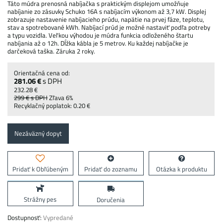
Táto múdra prenosná nabíjačka s praktickým displejom umožňuje
nabíjanie zo zásuvky Schuko 16A s nabíjacím výkonom až 3,7 kW. Displej
zobrazuje nastavenie nabíjacieho prúdu, napätie na prvej fáze, teplotu,
stav a spotrebované kWh. Nabíjací prúd je možné nastaviť podľa potreby
a typu vozidla. Veľkou výhodou je múdra funkcia odloženého štartu
nabíjania až o 12h. Dĺžka kábla je 5 metrov. Ku každej nabíjačke je
darčeková taška. Záruka 2 roky.
281.06 €
s DPH
232.28 €
299 €
s DPH
Zľava
6%
Recyklačný poplatok: 0.20 €
Nezáväzný dopyt
Pridať k Obľúbeným
Pridať do zoznamu
Otázka k produktu
Strážny pes
Doručenia
Dostupnosť:
Vypredané