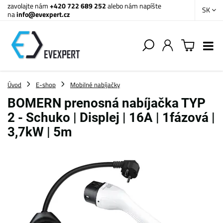
zavolajte nám
+420 722 689 252
alebo nám napíšte
SK
na
info@evexpert.cz
Úvod
E-shop
Mobilné nabíjačky
BOMERN prenosná nabíjačka TYP
2 - Schuko | Displej | 16A | 1fázová |
3,7kW | 5m