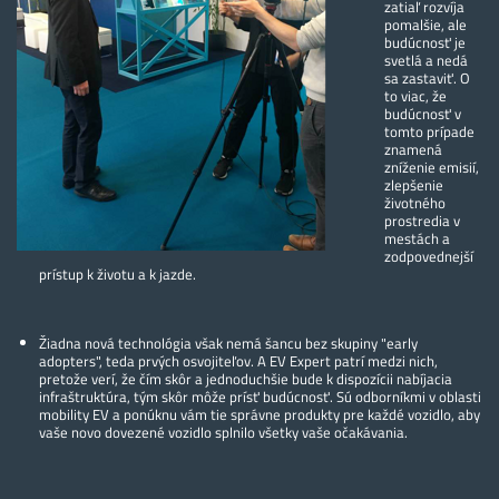
zatiaľ rozvíja
pomalšie, ale
budúcnosť je
svetlá a nedá
sa zastaviť. O
to viac, že
budúcnosť v
tomto prípade
znamená
zníženie emisií,
zlepšenie
životného
prostredia v
mestách a
zodpovednejší
prístup k životu a k jazde.
Žiadna nová technológia však nemá šancu bez skupiny "early
adopters", teda prvých osvojiteľov. A EV Expert patrí medzi nich,
pretože verí, že čím skôr a jednoduchšie bude k dispozícii nabíjacia
infraštruktúra, tým skôr môže prísť budúcnosť. Sú odborníkmi v oblasti
mobility EV a ponúknu vám tie správne produkty pre každé vozidlo, aby
vaše novo dovezené vozidlo splnilo všetky vaše očakávania.