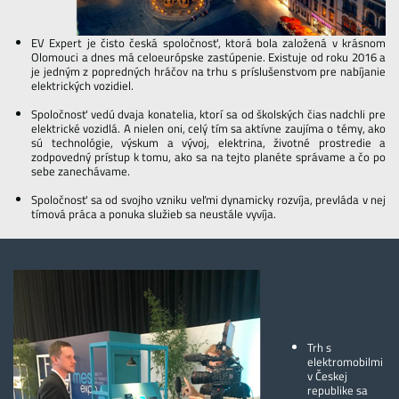
EV Expert je čisto česká spoločnosť, ktorá bola založená v krásnom
Olomouci a dnes má celoeurópske zastúpenie. Existuje od roku 2016 a
je jedným z popredných hráčov na trhu s príslušenstvom pre nabíjanie
elektrických vozidiel.
Spoločnosť vedú dvaja konatelia, ktorí sa od školských čias nadchli pre
elektrické vozidlá. A nielen oni, celý tím sa aktívne zaujíma o témy, ako
sú technológie, výskum a vývoj, elektrina, životné prostredie a
zodpovedný prístup k tomu, ako sa na tejto planéte správame a čo po
sebe zanechávame.
Spoločnosť sa od svojho vzniku veľmi dynamicky rozvíja, prevláda v nej
tímová práca a ponuka služieb sa neustále vyvíja.
Trh s
elektromobilmi
v Českej
republike sa