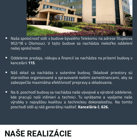
Naša spoločnosť sídli v budove bývalého Telekomu na adrese Stupkova
952/18 v Olomouci. V tejto budove sa nachádza niekoľko oddelení
našej spoločnosti.
Oddelenie predaja, nákupu a financií sa nachádza na prízemí budovy v
kancelárii
115
.
Náš sklad sa nachádza v suteréne budovy. Skladové priestory sú
starostlivo organizované a spravované našimi zamestnancami, aby sa
zabezpečila maximálna efektívnosť prepravy a skladovania.
Na 6. poschodí budovy sa nachádza naše vývojové a výrobné oddelenie,
kde pracujú naši inžinieri a technici. Tu vyrábame a vyvíjame naše
výrobky s najvyššou kvalitou a technickou dokonalosťou. Na tomto
poschodí sídli aj náš generálny riaditeľ.
Kancelária č. 626.
NAŠE REALIZÁCIE