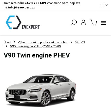
zavolajte nám
+420 722 689 252
alebo nám napíšte
SK
na
info@evexpert.cz
Úvod
Výber produktu podľa elektromobilu
VOLVO
V90 Twin engine PHEV (2018 - 2020)
V90 Twin engine PHEV