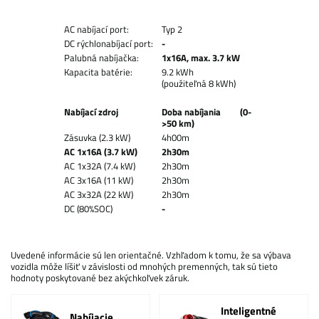
AC nabíjací port:
Typ 2
DC rýchlonabíjací port:
-
Palubná nabíjačka:
1x16A, max. 3.7 kW
Kapacita batérie:
9.2 kWh
(použiteľná 8 kWh)
Nabíjací zdroj
Doba nabíjania (0-
>50 km)
Zásuvka (2.3 kW)
4h00m
AC 1x16A (3.7 kW)
2h30m
AC 1x32A (7.4 kW)
2h30m
AC 3x16A (11 kW)
2h30m
AC 3x32A (22 kW)
2h30m
DC (80%SOC)
-
Uvedené informácie sú len orientačné. Vzhľadom k tomu, že sa výbava
vozidla môže líšiť v závislosti od mnohých premenných, tak sú tieto
hodnoty poskytované bez akýchkoľvek záruk.
Inteligentné
Nabíjacie