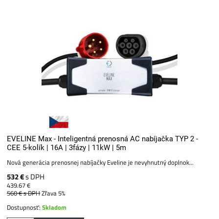
EVELINE Max - Inteligentná prenosná AC nabíjačka TYP 2 -
CEE 5-kolík | 16A | 3fázy | 11kW | 5m
Nová generácia prenosnej nabíjačky Eveline je nevyhnutný doplnok...
532 €
s DPH
439.67 €
560 €
s DPH
Zľava 5%
Dostupnosť:
Skladom