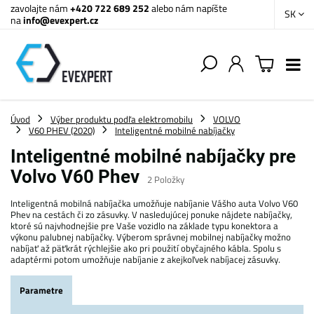
zavolajte nám
+420 722 689 252
alebo nám napíšte
SK
na
info@evexpert.cz
Úvod
Výber produktu podľa elektromobilu
VOLVO
V60 PHEV (2020)
Inteligentné mobilné nabíjačky
Inteligentné mobilné nabíjačky pre
Volvo V60 Phev
2
Položky
Inteligentná mobilná nabíjačka umožňuje nabíjanie Vášho auta Volvo V60
Phev na cestách či zo zásuvky. V nasledujúcej ponuke nájdete nabíjačky,
ktoré sú najvhodnejšie pre Vaše vozidlo na základe typu konektora a
výkonu palubnej nabíjačky. Výberom správnej mobilnej nabíjačky možno
nabíjať až päťkrát rýchlejšie ako pri použití obyčajného kábla. Spolu s
adaptérmi potom umožňuje nabíjanie z akejkoľvek nabíjacej zásuvky.
Parametre