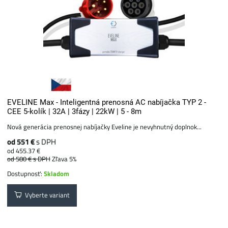
EVELINE Max - Inteligentná prenosná AC nabíjačka TYP 2 -
CEE 5-kolík | 32A | 3fázy | 22kW | 5 - 8m
Nová generácia prenosnej nabíjačky Eveline je nevyhnutný doplnok...
od 551 €
s DPH
od 455.37 €
od 580 €
s DPH
Zľava 5%
Dostupnosť:
Skladom
Vyberte variant