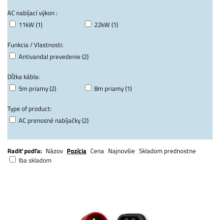
AC nabíjací výkon :
11kW (1)
22kW (1)
Funkcia / Vlastnosti:
Antivandal prevedenie (2)
Dĺžka kábla:
5m priamy (2)
8m priamy (1)
Type of product:
AC prenosné nabíjačky (2)
Radiť podľa:
Názov
Pozícia
Cena
Najnovšie
Skladom prednostne
Iba skladom