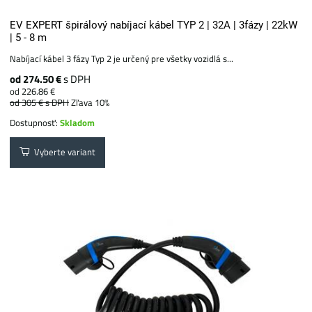
EV EXPERT špirálový nabíjací kábel TYP 2 | 32A | 3fázy | 22kW
| 5 - 8 m
Nabíjací kábel 3 fázy Typ 2 je určený pre všetky vozidlá s...
od 274.50 €
s DPH
od 226.86 €
od 305 €
s DPH
Zľava 10%
Dostupnosť:
Skladom
Vyberte variant