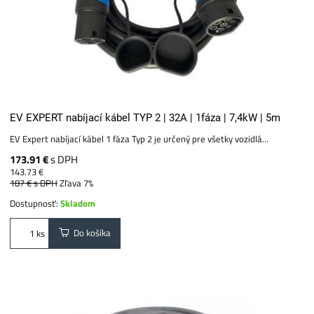
EV EXPERT nabíjací kábel TYP 2 | 32A | 1fáza | 7,4kW | 5m
EV Expert nabíjací kábel 1 fáza Typ 2 je určený pre všetky vozidlá...
173.91 €
s DPH
143.73 €
187 €
s DPH
Zľava 7%
Dostupnosť:
Skladom
Do košíka
ks