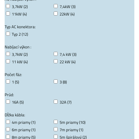
3,7kW (2)
7,4kW (3)
11kW (4)
22kW (4)
Typ AC konektora:
Typ 2 (12)
Nabíjací výkon :
3,7kW (2)
7,4 kW (3)
11 kW (4)
22 kW (4)
Počet fáz:
1 (5)
3 (8)
Prúd:
16A (5)
32A (7)
Dĺžka kábla:
4m priamy (1)
5m priamy (10)
6m priamy (1)
7m priamy (1)
8m priamy (5)
5m špirálový (2)