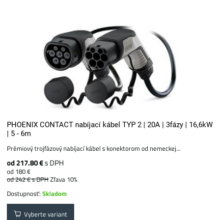
PHOENIX CONTACT nabíjací kábel TYP 2 | 20A | 3fázy | 16,6kW
| 5 - 6m
Prémiový trojfázový nabíjací kábel s konektorom od nemeckej...
od 217.80 €
s DPH
od 180 €
od 242 €
s DPH
Zľava 10%
Dostupnosť:
Skladom
Vyberte variant