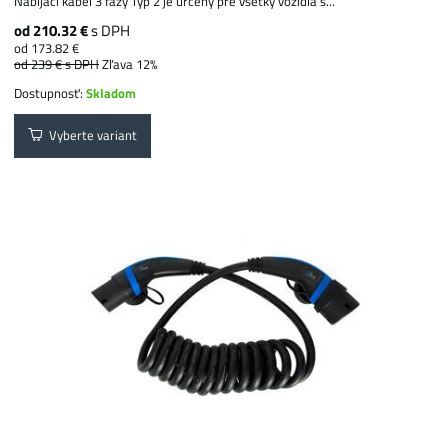
Nabíjací kábel 3 fázy Typ 2 je určený pre všetky vozidlá s...
od 210.32 €
s DPH
od 173.82 €
od 239 €
s DPH
Zľava 12%
Dostupnosť:
Skladom
Vyberte variant