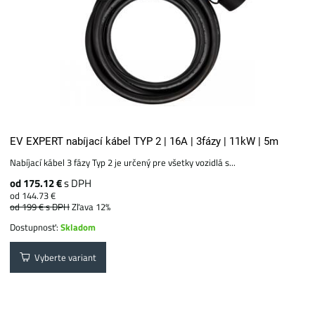
EV EXPERT nabíjací kábel TYP 2 | 16A | 3fázy | 11kW | 5m
Nabíjací kábel 3 fázy Typ 2 je určený pre všetky vozidlá s...
od 175.12 €
s DPH
od 144.73 €
od 199 €
s DPH
Zľava 12%
Dostupnosť:
Skladom
Vyberte variant