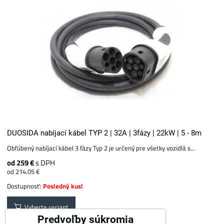
DUOSIDA nabíjací kábel TYP 2 | 32A | 3fázy | 22kW | 5 - 8m
Obľúbený nabíjací kábel 3 fázy Typ 2 je určený pre všetky vozidlá s...
od 259 €
s DPH
od 214.05 €
Dostupnosť:
Posledný kus!
Vyberte variant
Predvoľby súkromia