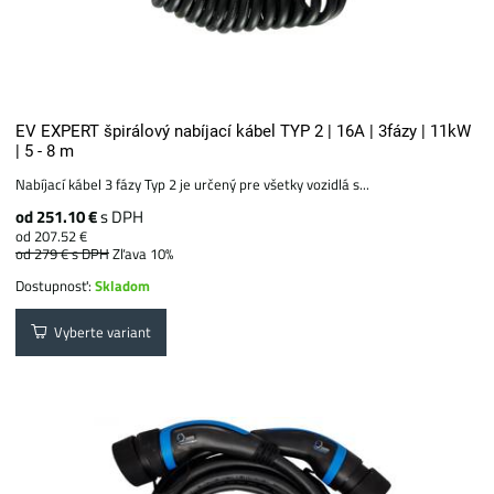
EV EXPERT špirálový nabíjací kábel TYP 2 | 16A | 3fázy | 11kW
| 5 - 8 m
Nabíjací kábel 3 fázy Typ 2 je určený pre všetky vozidlá s...
od 251.10 €
s DPH
od 207.52 €
od 279 €
s DPH
Zľava 10%
Dostupnosť:
Skladom
Vyberte variant