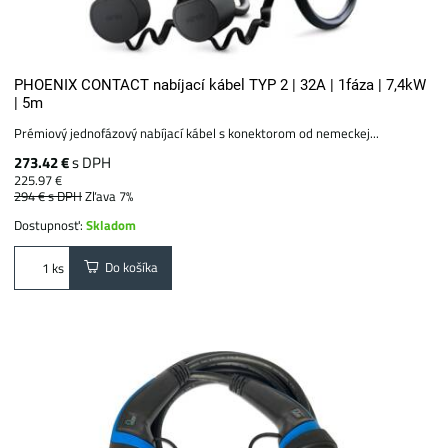
PHOENIX CONTACT nabíjací kábel TYP 2 | 32A | 1fáza | 7,4kW
| 5m
Prémiový jednofázový nabíjací kábel s konektorom od nemeckej...
273.42 €
s DPH
225.97 €
294 €
s DPH
Zľava 7%
Dostupnosť:
Skladom
Do košíka
ks