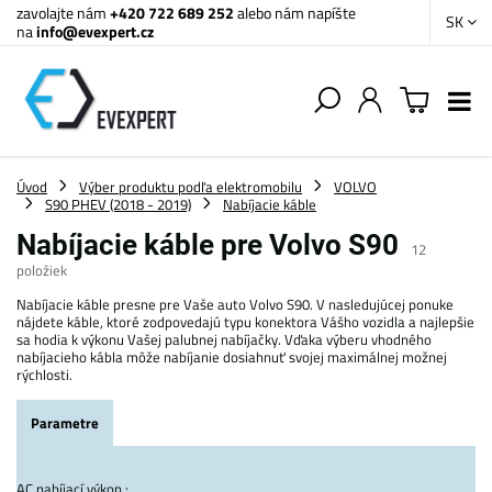
zavolajte nám
+420 722 689 252
alebo nám napíšte
SK
na
info@evexpert.cz
Úvod
Výber produktu podľa elektromobilu
VOLVO
S90 PHEV (2018 - 2019)
Nabíjacie káble
Nabíjacie káble pre Volvo S90
12
položiek
Nabíjacie káble presne pre Vaše auto Volvo S90. V nasledujúcej ponuke
nájdete káble, ktoré zodpovedajú typu konektora Vášho vozidla a najlepšie
sa hodia k výkonu Vašej palubnej nabíjačky. Vďaka výberu vhodného
nabíjacieho kábla môže nabíjanie dosiahnuť svojej maximálnej možnej
rýchlosti.
Parametre
AC nabíjací výkon :