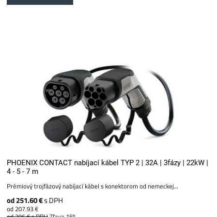
PHOENIX CONTACT nabíjací kábel TYP 2 | 32A | 3fázy | 22kW |
4 - 5 - 7 m
Prémiový trojfázový nabíjací kábel s konektorom od nemeckej...
od 251.60 €
s DPH
od 207.93 €
od 296 €
s DPH
Zľava 15%