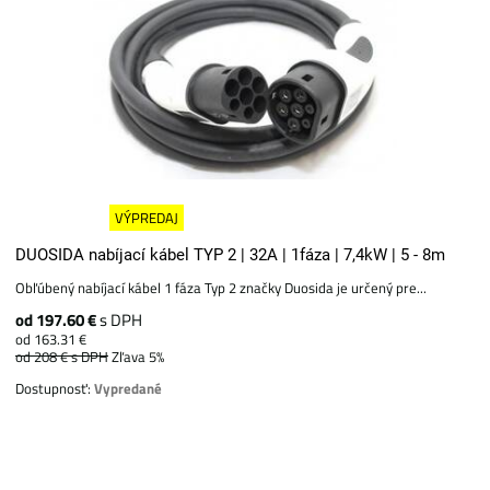
VÝPREDAJ
DUOSIDA nabíjací kábel TYP 2 | 32A | 1fáza | 7,4kW | 5 - 8m
Obľúbený nabíjací kábel 1 fáza Typ 2 značky Duosida je určený pre...
od 197.60 €
s DPH
od 163.31 €
od 208 €
s DPH
Zľava 5%
Dostupnosť:
Vypredané