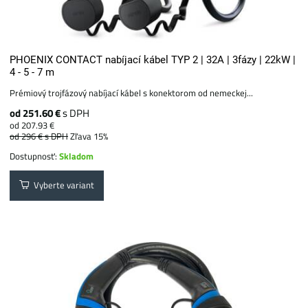
PHOENIX CONTACT nabíjací kábel TYP 2 | 32A | 3fázy | 22kW |
4 - 5 - 7 m
Prémiový trojfázový nabíjací kábel s konektorom od nemeckej...
od 251.60 €
s DPH
od 207.93 €
od 296 €
s DPH
Zľava 15%
Dostupnosť:
Skladom
Vyberte variant