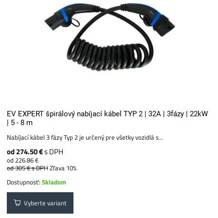
EV EXPERT špirálový nabíjací kábel TYP 2 | 32A | 3fázy | 22kW
| 5 - 8 m
Nabíjací kábel 3 fázy Typ 2 je určený pre všetky vozidlá s...
od 274.50 €
s DPH
od 226.86 €
od 305 €
s DPH
Zľava 10%
Dostupnosť:
Skladom
Vyberte variant