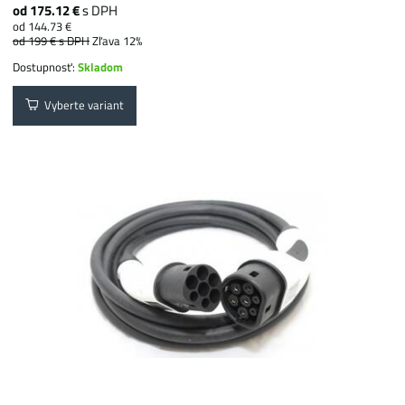
od 175.12 €
s DPH
od 144.73 €
od 199 €
s DPH
Zľava 12%
Dostupnosť:
Skladom
Vyberte variant