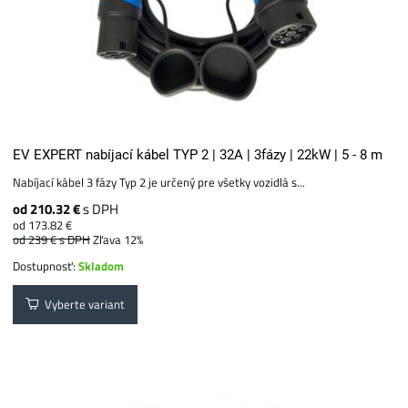
EV EXPERT nabíjací kábel TYP 2 | 32A | 3fázy | 22kW | 5 - 8 m
Nabíjací kábel 3 fázy Typ 2 je určený pre všetky vozidlá s...
od 210.32 €
s DPH
od 173.82 €
od 239 €
s DPH
Zľava 12%
Dostupnosť:
Skladom
Vyberte variant