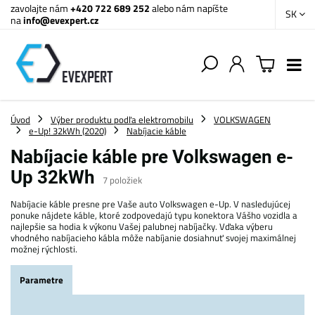
zavolajte nám
+420 722 689 252
alebo nám napíšte
SK
na
info@evexpert.cz
Úvod
Výber produktu podľa elektromobilu
VOLKSWAGEN
e-Up! 32kWh (2020)
Nabíjacie káble
Nabíjacie káble pre Volkswagen e-
Up 32kWh
7
položiek
Nabíjacie káble presne pre Vaše auto Volkswagen e-Up. V nasledujúcej
ponuke nájdete káble, ktoré zodpovedajú typu konektora Vášho vozidla a
najlepšie sa hodia k výkonu Vašej palubnej nabíjačky. Vďaka výberu
vhodného nabíjacieho kábla môže nabíjanie dosiahnuť svojej maximálnej
možnej rýchlosti.
Parametre