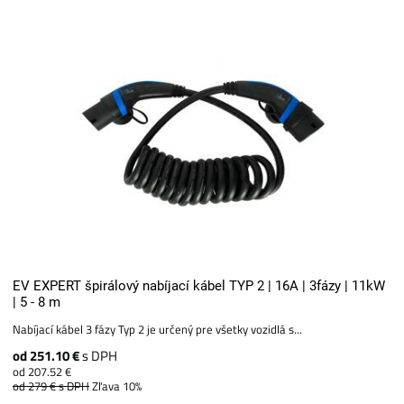
EV EXPERT špirálový nabíjací kábel TYP 2 | 16A | 3fázy | 11kW
| 5 - 8 m
Nabíjací kábel 3 fázy Typ 2 je určený pre všetky vozidlá s...
od 251.10 €
s DPH
od 207.52 €
od 279 €
s DPH
Zľava 10%