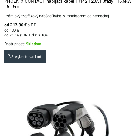
PHOENIX CONTACT nabíjací kábel TYP 2 | 20A | 3fázy | 16,6kW
| 5 - 6m
Prémiový trojfázový nabíjací kábel s konektorom od nemeckej...
od 217.80 €
s DPH
od 180 €
od 242 €
s DPH
Zľava 10%
Dostupnosť:
Skladom
Vyberte variant