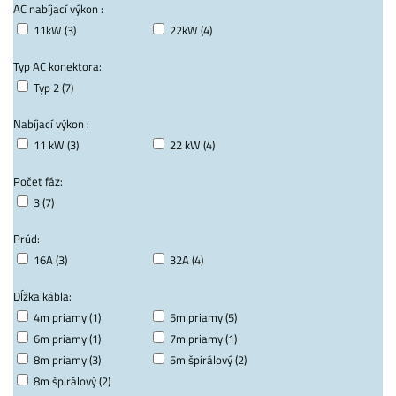
AC nabíjací výkon :
11kW (3)
22kW (4)
Typ AC konektora:
Typ 2 (7)
Nabíjací výkon :
11 kW (3)
22 kW (4)
Počet fáz:
3 (7)
Prúd:
16A (3)
32A (4)
Dĺžka kábla:
4m priamy (1)
5m priamy (5)
6m priamy (1)
7m priamy (1)
8m priamy (3)
5m špirálový (2)
8m špirálový (2)