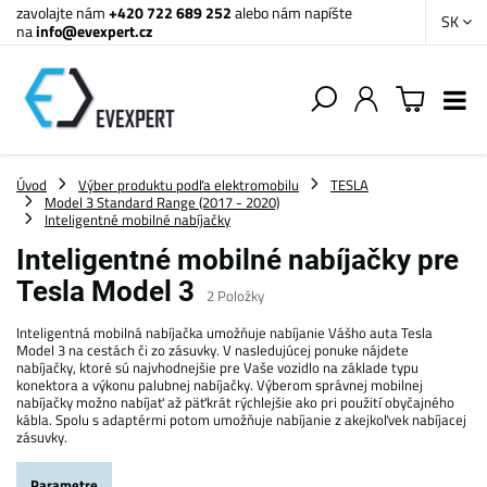
zavolajte nám
+420 722 689 252
alebo nám napíšte
SK
na
info@evexpert.cz
Úvod
Výber produktu podľa elektromobilu
TESLA
Model 3 Standard Range (2017 - 2020)
Inteligentné mobilné nabíjačky
Inteligentné mobilné nabíjačky pre
Tesla Model 3
2
Položky
Inteligentná mobilná nabíjačka umožňuje nabíjanie Vášho auta Tesla
Model 3 na cestách či zo zásuvky. V nasledujúcej ponuke nájdete
nabíjačky, ktoré sú najvhodnejšie pre Vaše vozidlo na základe typu
konektora a výkonu palubnej nabíjačky. Výberom správnej mobilnej
nabíjačky možno nabíjať až päťkrát rýchlejšie ako pri použití obyčajného
kábla. Spolu s adaptérmi potom umožňuje nabíjanie z akejkoľvek nabíjacej
zásuvky.
Parametre