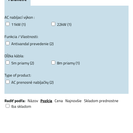
AC nabíjací výkon :
11kW (1)
22kW (1)
Funkcia / Vlastnosti:
Antivandal prevedenie (2)
Dĺžka kábla:
5m priamy (2)
8m priamy (1)
Type of product:
AC prenosné nabíjačky (2)
Radiť podľa:
Názov
Pozícia
Cena
Najnovšie
Skladom prednostne
Iba skladom