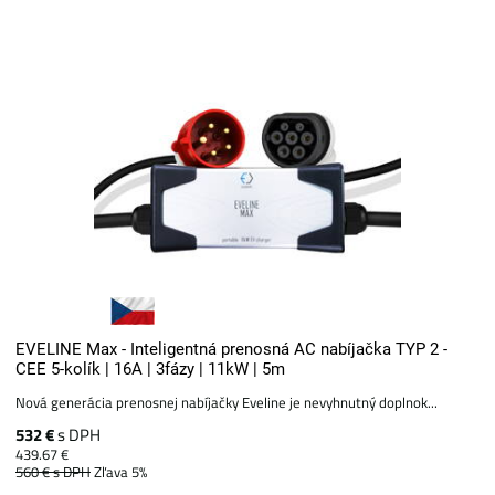
EVELINE Max - Inteligentná prenosná AC nabíjačka TYP 2 -
CEE 5-kolík | 16A | 3fázy | 11kW | 5m
Nová generácia prenosnej nabíjačky Eveline je nevyhnutný doplnok...
532 €
s DPH
439.67 €
560 €
s DPH
Zľava 5%