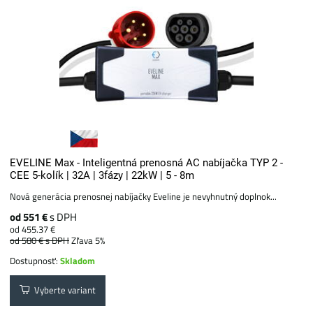
EVELINE Max - Inteligentná prenosná AC nabíjačka TYP 2 -
CEE 5-kolík | 32A | 3fázy | 22kW | 5 - 8m
Nová generácia prenosnej nabíjačky Eveline je nevyhnutný doplnok...
od 551 €
s DPH
od 455.37 €
od 580 €
s DPH
Zľava 5%
Dostupnosť:
Skladom
Vyberte variant