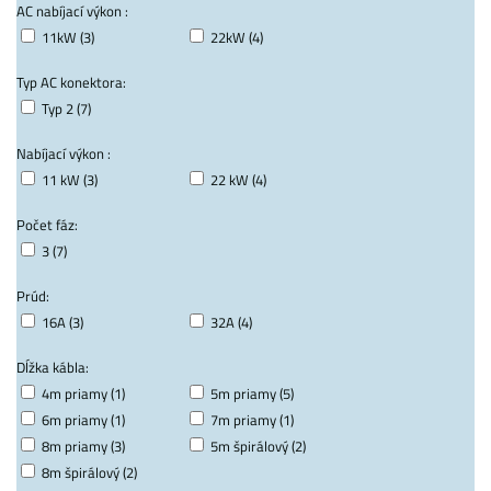
AC nabíjací výkon :
11kW (3)
22kW (4)
Typ AC konektora:
Typ 2 (7)
Nabíjací výkon :
11 kW (3)
22 kW (4)
Počet fáz:
3 (7)
Prúd:
16A (3)
32A (4)
Dĺžka kábla:
4m priamy (1)
5m priamy (5)
6m priamy (1)
7m priamy (1)
8m priamy (3)
5m špirálový (2)
8m špirálový (2)