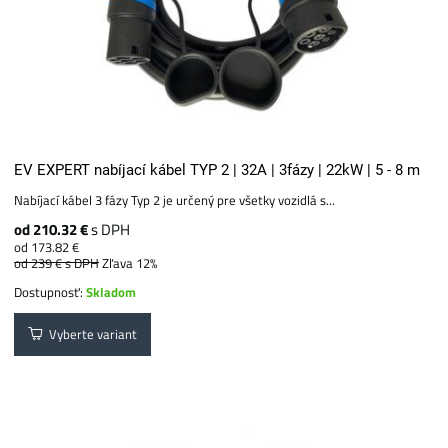
EV EXPERT nabíjací kábel TYP 2 | 32A | 3fázy | 22kW | 5 - 8 m
Nabíjací kábel 3 fázy Typ 2 je určený pre všetky vozidlá s...
od 210.32 €
s DPH
od 173.82 €
od 239 €
s DPH
Zľava 12%
Dostupnosť:
Skladom
Vyberte variant