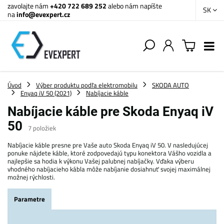
zavolajte nám
+420 722 689 252
alebo nám napíšte
SK
na
info@evexpert.cz
Úvod
Výber produktu podľa elektromobilu
SKODA AUTO
Enyaq iV 50 (2021)
Nabíjacie káble
Nabíjacie káble pre Skoda Enyaq iV
50
7
položiek
Nabíjacie káble presne pre Vaše auto Skoda Enyaq iV 50. V nasledujúcej
ponuke nájdete káble, ktoré zodpovedajú typu konektora Vášho vozidla a
najlepšie sa hodia k výkonu Vašej palubnej nabíjačky. Vďaka výberu
vhodného nabíjacieho kábla môže nabíjanie dosiahnuť svojej maximálnej
možnej rýchlosti.
Parametre