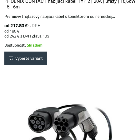
PHOENIX CONTACT nabíjací kábel TYP 2 | 20A | 3fázy | 16,6kW
| 5 - 6m
Prémiový trojfázový nabíjací kábel s konektorom od nemeckej...
od 217.80 €
s DPH
od 180 €
od 242 €
s DPH
Zľava 10%
Dostupnosť:
Skladom
Vyberte variant