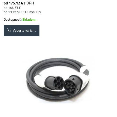
od 175.12 €
s DPH
od 144.73 €
od 199 €
s DPH
Zľava 12%
Dostupnosť:
Skladom
Vyberte variant