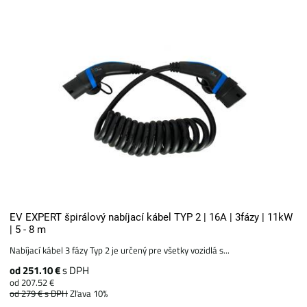
EV EXPERT špirálový nabíjací kábel TYP 2 | 16A | 3fázy | 11kW
| 5 - 8 m
Nabíjací kábel 3 fázy Typ 2 je určený pre všetky vozidlá s...
od 251.10 €
s DPH
od 207.52 €
od 279 €
s DPH
Zľava 10%