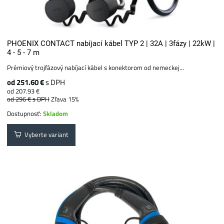
PHOENIX CONTACT nabíjací kábel TYP 2 | 32A | 3fázy | 22kW |
4 - 5 - 7 m
Prémiový trojfázový nabíjací kábel s konektorom od nemeckej...
od 251.60 €
s DPH
od 207.93 €
od 296 €
s DPH
Zľava 15%
Dostupnosť:
Skladom
Vyberte variant