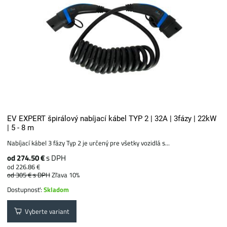
EV EXPERT špirálový nabíjací kábel TYP 2 | 32A | 3fázy | 22kW
| 5 - 8 m
Nabíjací kábel 3 fázy Typ 2 je určený pre všetky vozidlá s...
od 274.50 €
s DPH
od 226.86 €
od 305 €
s DPH
Zľava 10%
Dostupnosť:
Skladom
Vyberte variant