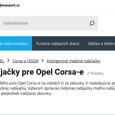
@evexpert.cz
ľa elektromobilu
Funkcie nabíjacích staníc
Všetko o elektr
EL
Corsa-e (2020)
Inteligentné mobilné nabíjačky
íjačky pre Opel Corsa-e
2
Položky
šho auta Opel Corsa-e na cestách či zo zásuvky. V nasledujúcej p
bnej nabíjačky. Výberom správnej mobilnej nabíjačky možno nabíjať
akejkoľvek nabíjacej zásuvky.