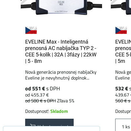
EVELINE Max - Inteligentná
EVELIN
prenosná AC nabíjačka TYP 2 -
prenos
CEE 5-kolík | 32A | 3fázy | 22kW
CEE 5-k
| 5 - 8m
| 5m
Nová generácia prenosnej nabíjačky
Nová ge
Eveline je nevyhnutný doplnok...
Eveline
od 551 €
s DPH
532 €
od 455.37 €
439.67 
od 580 €
s DPH
Zľava 5%
560 €
s
Dostupnosť:
Skladom
Dostup
Vyberte variant
ks