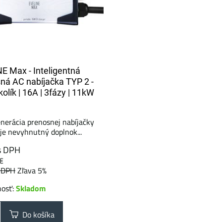
E Max - Inteligentná
ná AC nabíjačka TYP 2 -
olík | 16A | 3fázy | 11kW
nerácia prenosnej nabíjačky
 je nevyhnutný doplnok...
s DPH
€
 DPH
Zľava 5%
nosť:
Skladom
Do košíka