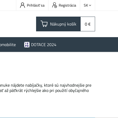
Prihlásiť sa
Registrácia
SK
Nákupný košík
0 €
omobilite
DOTACE 2024
onuke nájdete nabíjačky, ktoré sú najvhodnejšie pre
 až päťkrát rýchlejšie ako pri použití obyčajného