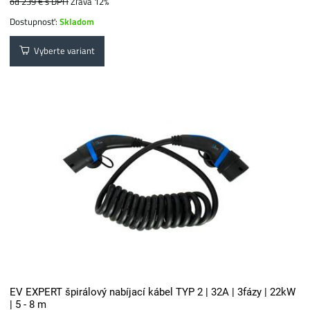
od 239 €
s DPH
Zľava 12%
Dostupnosť:
Skladom
Vyberte variant
EV EXPERT špirálový nabíjací kábel TYP 2 | 32A | 3fázy | 22kW
| 5 - 8 m