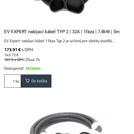
EV EXPERT nabíjací kábel TYP 2 | 32A | 1fáza | 7,4kW | 5m
EV Expert nabíjací kábel 1 fáza Typ 2 je určený pre všetky vozidlá...
173.91 €
s DPH
143.73 €
187 €
s DPH
Zľava 7%
Dostupnosť:
Skladom
Do košíka
ks