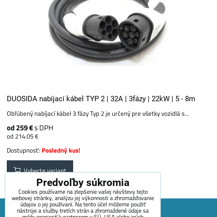
DUOSIDA nabíjací kábel TYP 2 | 32A | 3fázy | 22kW | 5 - 8m
Obľúbený nabíjací kábel 3 fázy Typ 2 je určený pre všetky vozidlá s...
od 259 €
s DPH
od 214.05 €
Dostupnosť:
Posledný kus!
Vyberte variant
Predvoľby súkromia
Cookies používame na zlepšenie vašej návštevy tejto
webovej stránky, analýzu jej výkonnosti a zhromažďovanie
údajov o jej používaní. Na tento účel môžeme použiť
nástroje a služby tretích strán a zhromaždené údaje sa
môžu preniesť k partnerom v EÚ, USA alebo iných