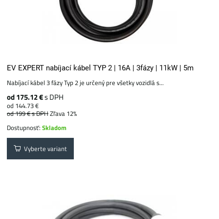
EV EXPERT nabíjací kábel TYP 2 | 16A | 3fázy | 11kW | 5m
Nabíjací kábel 3 fázy Typ 2 je určený pre všetky vozidlá s...
od 175.12 €
s DPH
od 144.73 €
od 199 €
s DPH
Zľava 12%
Dostupnosť:
Skladom
Vyberte variant