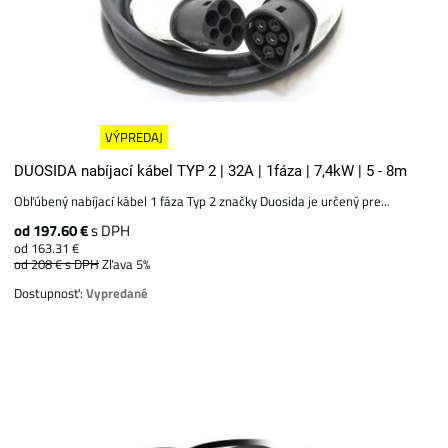
VÝPREDAJ
DUOSIDA nabíjací kábel TYP 2 | 32A | 1fáza | 7,4kW | 5 - 8m
Obľúbený nabíjací kábel 1 fáza Typ 2 značky Duosida je určený pre...
od 197.60 €
s DPH
od 163.31 €
od 208 €
s DPH
Zľava 5%
Dostupnosť:
Vypredané