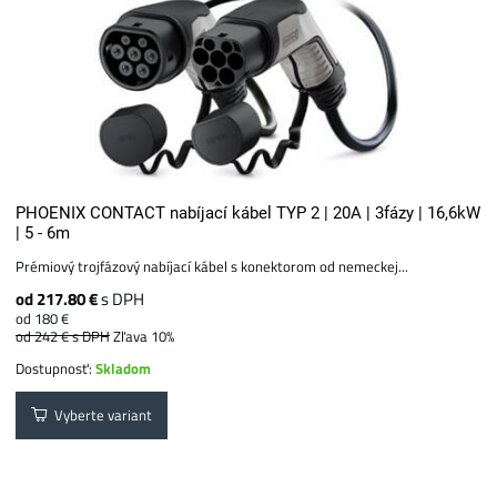
PHOENIX CONTACT nabíjací kábel TYP 2 | 20A | 3fázy | 16,6kW
| 5 - 6m
Prémiový trojfázový nabíjací kábel s konektorom od nemeckej...
od 217.80 €
s DPH
od 180 €
od 242 €
s DPH
Zľava 10%
Dostupnosť:
Skladom
Vyberte variant