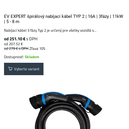
EV EXPERT špirálový nabíjací kábel TYP 2 | 16A | 3fázy | 11kW
| 5 - 8 m
Nabíjací kábel 3 fázy Typ 2 je určený pre všetky vozidlá s...
od 251.10 €
s DPH
od 207.52 €
od 279 €
s DPH
Zľava 10%
Dostupnosť:
Skladom
Vyberte variant