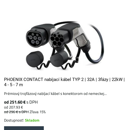
PHOENIX CONTACT nabíjací kábel TYP 2 | 32A | 3fázy | 22kW |
4 - 5 - 7 m
Prémiový trojfázový nabíjací kábel s konektorom od nemeckej...
od 251.60 €
s DPH
od 207.93 €
od 296 €
s DPH
Zľava 15%
Dostupnosť:
Skladom