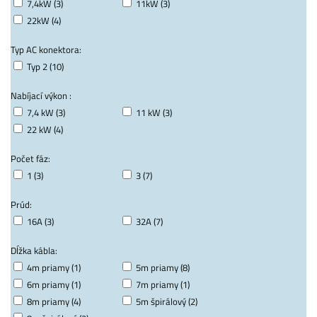
7,4kW (3)
11kW (3)
22kW (4)
Typ AC konektora:
Typ 2 (10)
Nabíjací výkon :
7,4 kW (3)
11 kW (3)
22 kW (4)
Počet fáz:
1 (3)
3 (7)
Prúd:
16A (3)
32A (7)
Dĺžka kábla:
4m priamy (1)
5m priamy (8)
6m priamy (1)
7m priamy (1)
8m priamy (4)
5m špirálový (2)