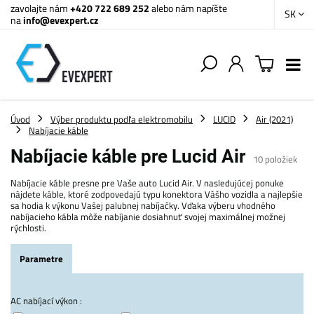
zavolajte nám
+420 722 689 252
alebo nám napíšte
SK
na
info@evexpert.cz
Úvod
Výber produktu podľa elektromobilu
LUCID
Air (2021)
Nabíjacie káble
Nabíjacie káble pre Lucid Air
10
položiek
Nabíjacie káble presne pre Vaše auto Lucid Air. V nasledujúcej ponuke
nájdete káble, ktoré zodpovedajú typu konektora Vášho vozidla a najlepšie
sa hodia k výkonu Vašej palubnej nabíjačky. Vďaka výberu vhodného
nabíjacieho kábla môže nabíjanie dosiahnuť svojej maximálnej možnej
rýchlosti.
Parametre
AC nabíjací výkon :