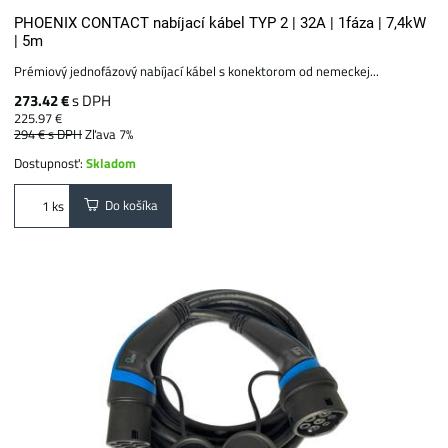
PHOENIX CONTACT nabíjací kábel TYP 2 | 32A | 1fáza | 7,4kW
| 5m
Prémiový jednofázový nabíjací kábel s konektorom od nemeckej...
273.42 €
s DPH
225.97 €
294 €
s DPH
Zľava 7%
Dostupnosť:
Skladom
Do košíka
ks