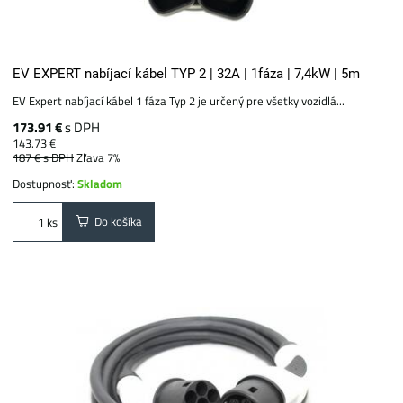
EV EXPERT nabíjací kábel TYP 2 | 32A | 1fáza | 7,4kW | 5m
EV Expert nabíjací kábel 1 fáza Typ 2 je určený pre všetky vozidlá...
173.91 €
s DPH
143.73 €
187 €
s DPH
Zľava 7%
Dostupnosť:
Skladom
Do košíka
ks