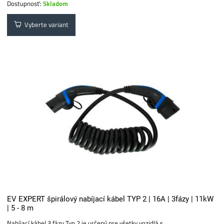
Dostupnosť:
Skladom
Vyberte variant
EV EXPERT špirálový nabíjací kábel TYP 2 | 16A | 3fázy | 11kW
| 5 - 8 m
Nabíjací kábel 3 fázy Typ 2 je určený pre všetky vozidlá s...