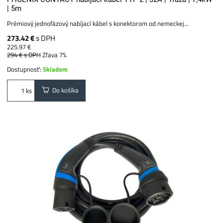
| 5m
Prémiový jednofázový nabíjací kábel s konektorom od nemeckej...
273.42 €
s DPH
225.97 €
294 €
s DPH
Zľava 7%
Dostupnosť:
Skladom
Do košíka
ks