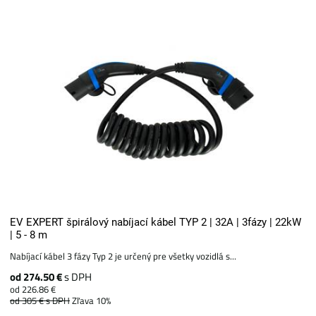
EV EXPERT špirálový nabíjací kábel TYP 2 | 32A | 3fázy | 22kW
| 5 - 8 m
Nabíjací kábel 3 fázy Typ 2 je určený pre všetky vozidlá s...
od 274.50 €
s DPH
od 226.86 €
od 305 €
s DPH
Zľava 10%