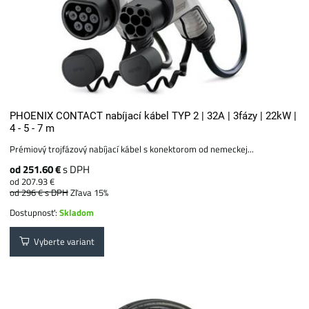
PHOENIX CONTACT nabíjací kábel TYP 2 | 32A | 3fázy | 22kW |
4 - 5 - 7 m
Prémiový trojfázový nabíjací kábel s konektorom od nemeckej...
od 251.60 €
s DPH
od 207.93 €
od 296 €
s DPH
Zľava 15%
Dostupnosť:
Skladom
Vyberte variant