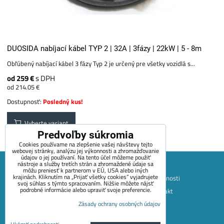
DUOSIDA nabíjací kábel TYP 2 | 32A | 3fázy | 22kW | 5 - 8m
Obľúbený nabíjací kábel 3 fázy Typ 2 je určený pre všetky vozidlá s...
od 259 €
s DPH
od 214.05 €
Dostupnosť:
Posledný kus!
Vyberte variant
Predvoľby súkromia
Cookies používame na zlepšenie vašej návštevy tejto
webovej stránky, analýzu jej výkonnosti a zhromažďovanie
údajov o jej používaní. Na tento účel môžeme použiť
nástroje a služby tretích strán a zhromaždené údaje sa
môžu preniesť k partnerom v EÚ, USA alebo iných
krajinách. Kliknutím na „Prijať všetky cookies“ vyjadrujete
Mapa stránok
Obchodné podmienky
Platobné možnosti
svoj súhlas s týmto spracovaním. Nižšie môžete nájsť
podrobné informácie alebo upraviť svoje preferencie.
Doprava a vrátenie tovaru
+420 722 689 252
Kontakt
O spoločnosti
Blog
Zásady ochrany osobných údajov
Predvoľby súkromia
Zásady ochrany osobných údajov