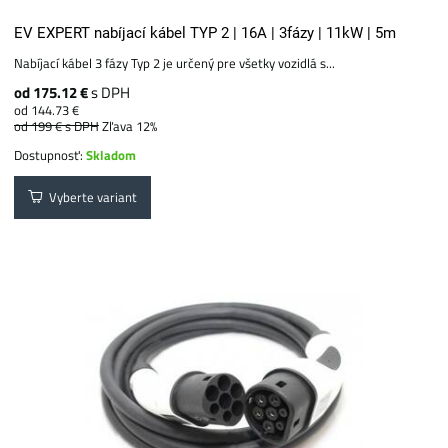
EV EXPERT nabíjací kábel TYP 2 | 16A | 3fázy | 11kW | 5m
Nabíjací kábel 3 fázy Typ 2 je určený pre všetky vozidlá s...
od 175.12 €
s DPH
od 144.73 €
od 199 €
s DPH
Zľava 12%
Dostupnosť:
Skladom
Vyberte variant