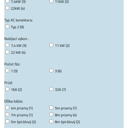
7,4kW (3)
11kW (2)
22kW (4)
Typ AC konektora:
Typ 2 (9)
Nabíjací výkon :
7,4 kW (3)
11 kW (2)
22 kW (4)
Počet fáz:
1 (3)
3 (6)
Prúd:
16A (2)
32A (7)
Dĺžka kábla:
4m priamy (1)
5m priamy (7)
7m priamy (1)
8m priamy (4)
5m špirálový (2)
8m špirálový (2)