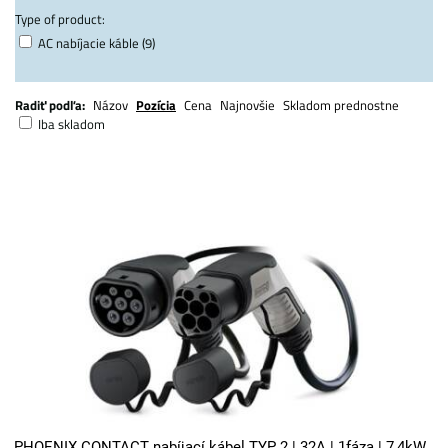
Type of product:
AC nabíjacie káble (9)
Radiť podľa:
Názov
Pozícia
Cena
Najnovšie
Skladom prednostne
Iba skladom
PHOENIX CONTACT nabíjací kábel TYP 2 | 32A | 1fáza | 7,4kW