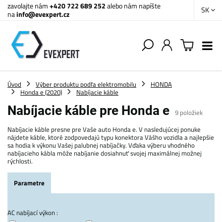
zavolajte nám
+420 722 689 252
alebo nám napíšte
SK
na
info@evexpert.cz
Úvod
Výber produktu podľa elektromobilu
HONDA
Honda e (2020)
Nabíjacie káble
Nabíjacie káble pre Honda e
9
položiek
Nabíjacie káble presne pre Vaše auto Honda e. V nasledujúcej ponuke
nájdete káble, ktoré zodpovedajú typu konektora Vášho vozidla a najlepšie
sa hodia k výkonu Vašej palubnej nabíjačky. Vďaka výberu vhodného
nabíjacieho kábla môže nabíjanie dosiahnuť svojej maximálnej možnej
rýchlosti.
Parametre
AC nabíjací výkon :