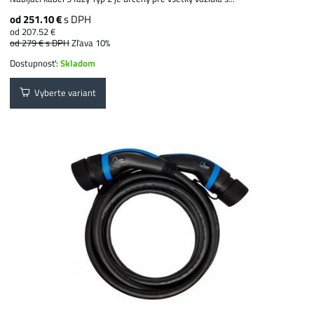
od 251.10 €
s DPH
od 207.52 €
od 279 €
s DPH
Zľava 10%
Dostupnosť:
Skladom
Vyberte variant