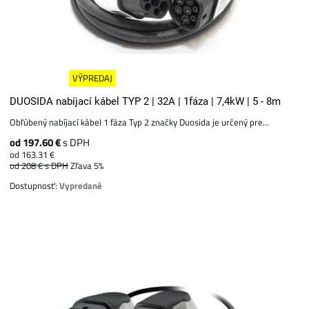
VÝPREDAJ
DUOSIDA nabíjací kábel TYP 2 | 32A | 1fáza | 7,4kW | 5 - 8m
Obľúbený nabíjací kábel 1 fáza Typ 2 značky Duosida je určený pre...
od 197.60 €
s DPH
od 163.31 €
od 208 €
s DPH
Zľava 5%
Dostupnosť:
Vypredané