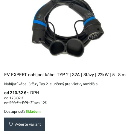
EV EXPERT nabíjací kábel TYP 2 | 32A | 3fázy | 22kW | 5 - 8 m
Nabíjací kábel 3 fázy Typ 2 je určený pre všetky vozidlá s...
od 210.32 €
s DPH
od 173.82 €
od 239 €
s DPH
Zľava 12%
Dostupnosť:
Skladom
Vyberte variant