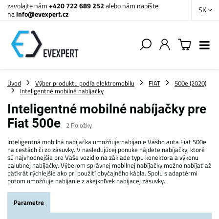
zavolajte nám
+420 722 689 252
alebo nám napíšte
SK
na
info@evexpert.cz
Úvod
Výber produktu podľa elektromobilu
FIAT
500e (2020)
Inteligentné mobilné nabíjačky
Inteligentné mobilné nabíjačky pre
Fiat 500e
2
Položky
Inteligentná mobilná nabíjačka umožňuje nabíjanie Vášho auta Fiat 500e
na cestách či zo zásuvky. V nasledujúcej ponuke nájdete nabíjačky, ktoré
sú najvhodnejšie pre Vaše vozidlo na základe typu konektora a výkonu
palubnej nabíjačky. Výberom správnej mobilnej nabíjačky možno nabíjať až
päťkrát rýchlejšie ako pri použití obyčajného kábla. Spolu s adaptérmi
potom umožňuje nabíjanie z akejkoľvek nabíjacej zásuvky.
Parametre