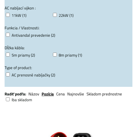
AC nabíjací výkon :
11kW (1)
22kW (1)
Funkcia / Vlastnosti:
Antivandal prevedenie (2)
Dĺžka kábla:
5m priamy (2)
8m priamy (1)
Type of product:
AC prenosné nabíjačky (2)
Radiť podľa:
Názov
Pozícia
Cena
Najnovšie
Skladom prednostne
Iba skladom