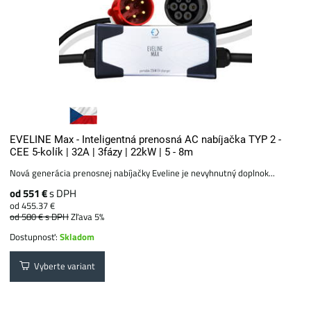
EVELINE Max - Inteligentná prenosná AC nabíjačka TYP 2 -
CEE 5-kolík | 32A | 3fázy | 22kW | 5 - 8m
Nová generácia prenosnej nabíjačky Eveline je nevyhnutný doplnok...
od 551 €
s DPH
od 455.37 €
od 580 €
s DPH
Zľava 5%
Dostupnosť:
Skladom
Vyberte variant