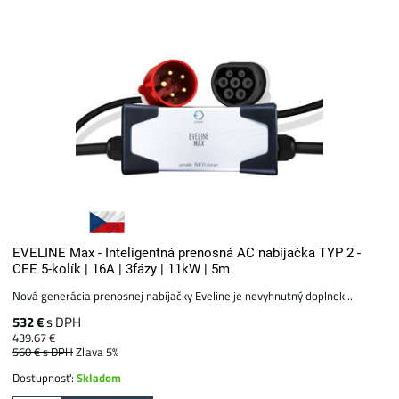
EVELINE Max - Inteligentná prenosná AC nabíjačka TYP 2 -
CEE 5-kolík | 16A | 3fázy | 11kW | 5m
Nová generácia prenosnej nabíjačky Eveline je nevyhnutný doplnok...
532 €
s DPH
439.67 €
560 €
s DPH
Zľava 5%
Dostupnosť:
Skladom