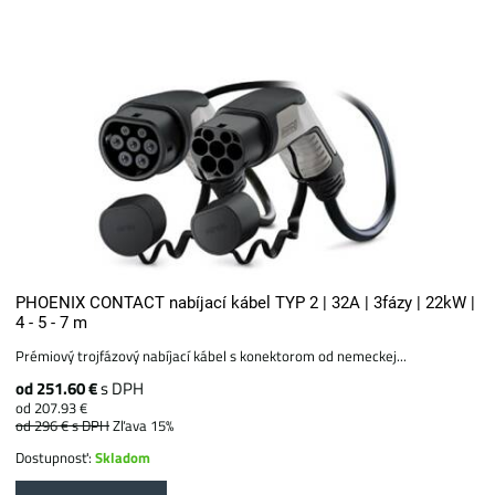
PHOENIX CONTACT nabíjací kábel TYP 2 | 32A | 3fázy | 22kW |
4 - 5 - 7 m
Prémiový trojfázový nabíjací kábel s konektorom od nemeckej...
od 251.60 €
s DPH
od 207.93 €
od 296 €
s DPH
Zľava 15%
Dostupnosť:
Skladom