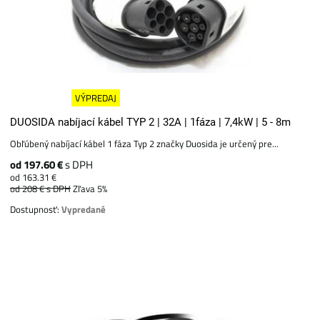
VÝPREDAJ
DUOSIDA nabíjací kábel TYP 2 | 32A | 1fáza | 7,4kW | 5 - 8m
Obľúbený nabíjací kábel 1 fáza Typ 2 značky Duosida je určený pre...
od 197.60 €
s DPH
od 163.31 €
od 208 €
s DPH
Zľava 5%
Dostupnosť:
Vypredané