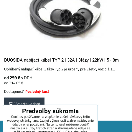
DUOSIDA nabíjací kábel TYP 2 | 32A | 3fázy | 22kW | 5 - 8m
Obľúbený nabíjací kábel 3 fázy Typ 2 je určený pre všetky vozidlá s...
od 259 €
s DPH
od 214.05 €
Dostupnosť:
Posledný kus!
Vyberte variant
Predvoľby súkromia
Cookies používame na zlepšenie vašej návštevy tejto
webovej stránky, analýzu jej výkonnosti a zhromažďovanie
údajov o jej používaní. Na tento účel môžeme použiť
nástroje a služby tretích strán a zhromaždené údaje sa
môžu preniesť k partnerom v EÚ, USA alebo iných