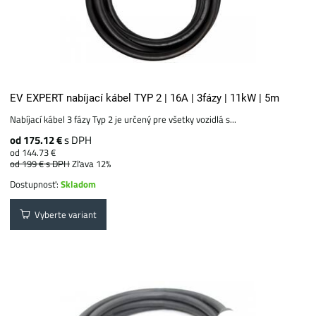
EV EXPERT nabíjací kábel TYP 2 | 16A | 3fázy | 11kW | 5m
Nabíjací kábel 3 fázy Typ 2 je určený pre všetky vozidlá s...
od 175.12 €
s DPH
od 144.73 €
od 199 €
s DPH
Zľava 12%
Dostupnosť:
Skladom
Vyberte variant