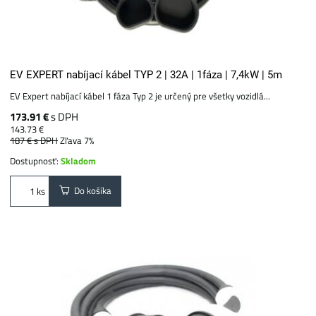
EV EXPERT nabíjací kábel TYP 2 | 32A | 1fáza | 7,4kW | 5m
EV Expert nabíjací kábel 1 fáza Typ 2 je určený pre všetky vozidlá...
173.91 €
s DPH
143.73 €
187 €
s DPH
Zľava 7%
Dostupnosť:
Skladom
Do košíka
ks