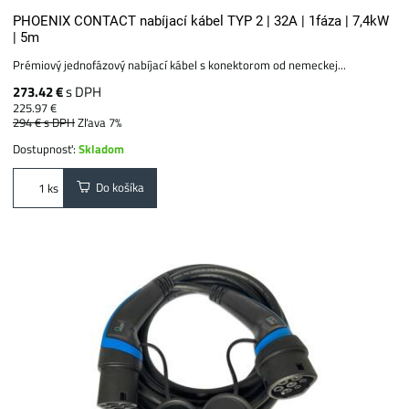
PHOENIX CONTACT nabíjací kábel TYP 2 | 32A | 1fáza | 7,4kW
| 5m
Prémiový jednofázový nabíjací kábel s konektorom od nemeckej...
273.42 €
s DPH
225.97 €
294 €
s DPH
Zľava 7%
Dostupnosť:
Skladom
Do košíka
ks