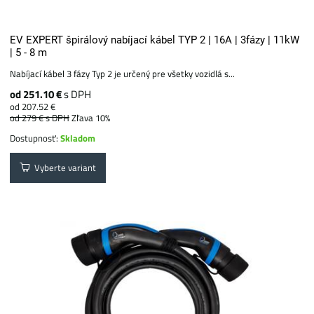
EV EXPERT špirálový nabíjací kábel TYP 2 | 16A | 3fázy | 11kW
| 5 - 8 m
Nabíjací kábel 3 fázy Typ 2 je určený pre všetky vozidlá s...
od 251.10 €
s DPH
od 207.52 €
od 279 €
s DPH
Zľava 10%
Dostupnosť:
Skladom
Vyberte variant