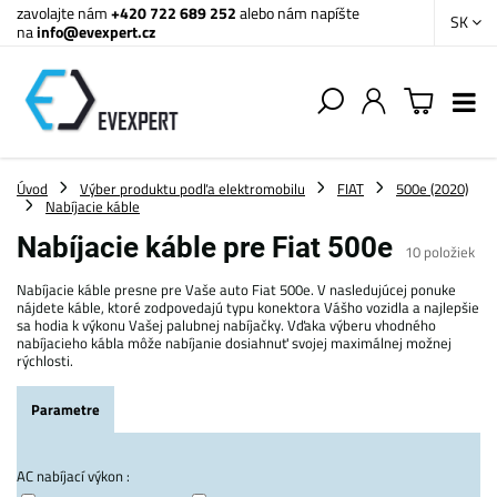
zavolajte nám
+420 722 689 252
alebo nám napíšte
SK
na
info@evexpert.cz
Úvod
Výber produktu podľa elektromobilu
FIAT
500e (2020)
Nabíjacie káble
Nabíjacie káble pre Fiat 500e
10
položiek
Nabíjacie káble presne pre Vaše auto Fiat 500e. V nasledujúcej ponuke
nájdete káble, ktoré zodpovedajú typu konektora Vášho vozidla a najlepšie
sa hodia k výkonu Vašej palubnej nabíjačky. Vďaka výberu vhodného
nabíjacieho kábla môže nabíjanie dosiahnuť svojej maximálnej možnej
rýchlosti.
Parametre
AC nabíjací výkon :