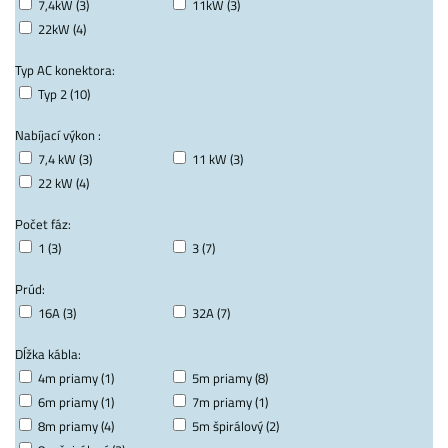
7,4kW (3)
11kW (3)
22kW (4)
Typ AC konektora:
Typ 2 (10)
Nabíjací výkon :
7,4 kW (3)
11 kW (3)
22 kW (4)
Počet fáz:
1 (3)
3 (7)
Prúd:
16A (3)
32A (7)
Dĺžka kábla:
4m priamy (1)
5m priamy (8)
6m priamy (1)
7m priamy (1)
8m priamy (4)
5m špirálový (2)