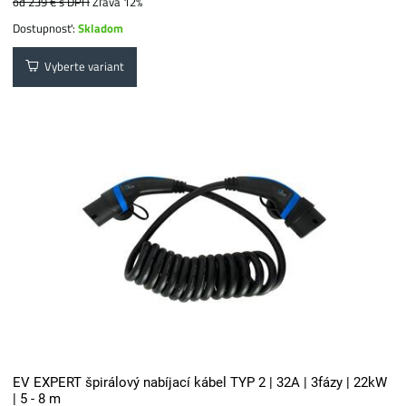
od 239 €
s DPH
Zľava 12%
Dostupnosť:
Skladom
Vyberte variant
EV EXPERT špirálový nabíjací kábel TYP 2 | 32A | 3fázy | 22kW
| 5 - 8 m