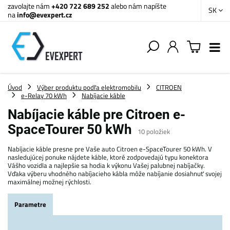
zavolajte nám
+420 722 689 252
alebo nám napíšte
SK
na
info@evexpert.cz
Úvod
Výber produktu podľa elektromobilu
CITROEN
e-Relay 70 kWh
Nabíjacie káble
Nabíjacie káble pre Citroen e-
SpaceTourer 50 kWh
10
položiek
Nabíjacie káble presne pre Vaše auto Citroen e-SpaceTourer 50 kWh. V
nasledujúcej ponuke nájdete káble, ktoré zodpovedajú typu konektora
Vášho vozidla a najlepšie sa hodia k výkonu Vašej palubnej nabíjačky.
Vďaka výberu vhodného nabíjacieho kábla môže nabíjanie dosiahnuť svojej
maximálnej možnej rýchlosti.
Parametre