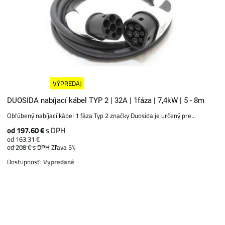
VÝPREDAJ
DUOSIDA nabíjací kábel TYP 2 | 32A | 1fáza | 7,4kW | 5 - 8m
Obľúbený nabíjací kábel 1 fáza Typ 2 značky Duosida je určený pre...
od 197.60 €
s DPH
od 163.31 €
od 208 €
s DPH
Zľava 5%
Dostupnosť:
Vypredané