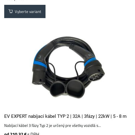
Vyberte variant
EV EXPERT nabíjací kábel TYP 2 | 32A | 3fázy | 22kW | 5 - 8 m
Nabíjací kábel 3 fázy Typ 2 je určený pre všetky vozidlá s...
od 210.32 €
s DPH