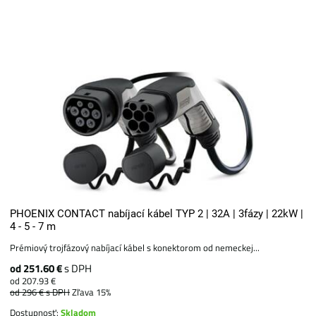
PHOENIX CONTACT nabíjací kábel TYP 2 | 32A | 3fázy | 22kW |
4 - 5 - 7 m
Prémiový trojfázový nabíjací kábel s konektorom od nemeckej...
od 251.60 €
s DPH
od 207.93 €
od 296 €
s DPH
Zľava 15%
Dostupnosť:
Skladom