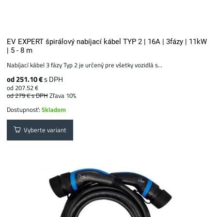
EV EXPERT špirálový nabíjací kábel TYP 2 | 16A | 3fázy | 11kW
| 5 - 8 m
Nabíjací kábel 3 fázy Typ 2 je určený pre všetky vozidlá s...
od 251.10 €
s DPH
od 207.52 €
od 279 €
s DPH
Zľava 10%
Dostupnosť:
Skladom
Vyberte variant