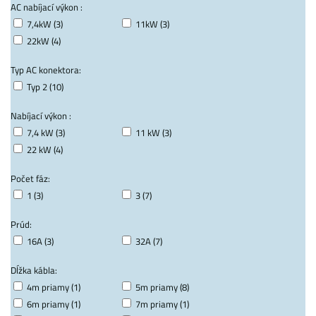
AC nabíjací výkon :
7,4kW (3)
11kW (3)
22kW (4)
Typ AC konektora:
Typ 2 (10)
Nabíjací výkon :
7,4 kW (3)
11 kW (3)
22 kW (4)
Počet fáz:
1 (3)
3 (7)
Prúd:
16A (3)
32A (7)
Dĺžka kábla:
4m priamy (1)
5m priamy (8)
6m priamy (1)
7m priamy (1)