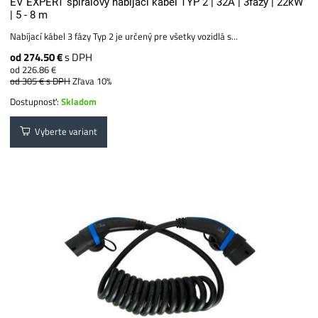
EV EXPERT špirálový nabíjací kábel TYP 2 | 32A | 3fázy | 22kW
| 5 - 8 m
Nabíjací kábel 3 fázy Typ 2 je určený pre všetky vozidlá s...
od 274.50 €
s DPH
od 226.86 €
od 305 €
s DPH
Zľava 10%
Dostupnosť:
Skladom
Vyberte variant