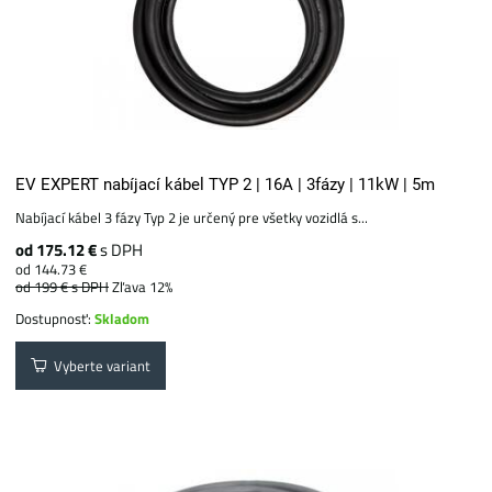
EV EXPERT nabíjací kábel TYP 2 | 16A | 3fázy | 11kW | 5m
Nabíjací kábel 3 fázy Typ 2 je určený pre všetky vozidlá s...
od 175.12 €
s DPH
od 144.73 €
od 199 €
s DPH
Zľava 12%
Dostupnosť:
Skladom
Vyberte variant