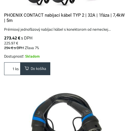
PHOENIX CONTACT nabíjací kábel TYP 2 | 32A | 1fáza | 7,4kW
| 5m
Prémiový jednofázový nabíjací kábel s konektorom od nemeckej...
273.42 €
s DPH
225.97 €
294 €
s DPH
Zľava 7%
Dostupnosť:
Skladom
Do košíka
ks