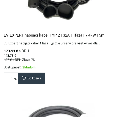
EV EXPERT nabíjací kábel TYP 2 | 32A | 1fáza | 7,4kW | 5m
EV Expert nabíjací kábel 1 fáza Typ 2 je určený pre všetky vozidlá...
173.91 €
s DPH
143.73 €
187 €
s DPH
Zľava 7%
Dostupnosť:
Skladom
Do košíka
ks