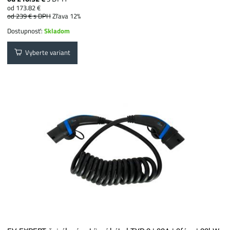
od 173.82 €
od 239 €
s DPH
Zľava 12%
Dostupnosť:
Skladom
Vyberte variant