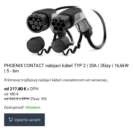
PHOENIX CONTACT nabíjací kábel TYP 2 | 20A | 3fázy | 16,6kW
| 5 - 6m
Prémiový trojfázový nabíjací kábel s konektorom od nemeckej...
od 217.80 €
s DPH
od 180 €
od 242 €
s DPH
Zľava 10%
Dostupnosť:
Skladom
Vyberte variant