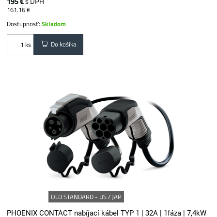
195 €
s DPH
161.16 €
Dostupnosť:
Skladom
Do košíka
ks
OLD STANDARD - US / JAP
PHOENIX CONTACT nabíjací kábel TYP 1 | 32A | 1fáza | 7,4kW