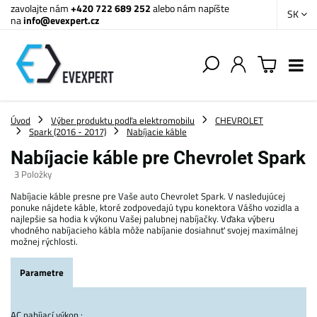
zavolajte nám
+420 722 689 252
alebo nám napíšte
SK
na
info@evexpert.cz
Úvod
Výber produktu podľa elektromobilu
CHEVROLET
Spark (2016 - 2017)
Nabíjacie káble
Nabíjacie káble pre Chevrolet Spark
3
Položky
Nabíjacie káble presne pre Vaše auto Chevrolet Spark. V nasledujúcej
ponuke nájdete káble, ktoré zodpovedajú typu konektora Vášho vozidla a
najlepšie sa hodia k výkonu Vašej palubnej nabíjačky. Vďaka výberu
vhodného nabíjacieho kábla môže nabíjanie dosiahnuť svojej maximálnej
možnej rýchlosti.
Parametre
AC nabíjací výkon :