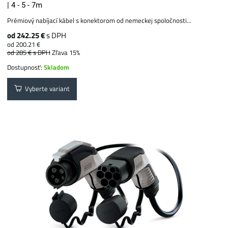
| 4 - 5 - 7m
Prémiový nabíjací kábel s konektorom od nemeckej spoločnosti...
od 242.25 €
s DPH
od 200.21 €
od 285 €
s DPH
Zľava 15%
Dostupnosť:
Skladom
Vyberte variant