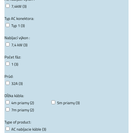
7,4kW (3)
Typ AC konektora:
Typ 1 (3)
Nabíjací výkon :
7,4 kW (3)
Počet fáz:
1 (3)
Prúd:
32A (3)
Dĺžka kábla:
4m priamy (2)
5m priamy (3)
7m priamy (2)
Type of product:
AC nabíjacie káble (3)