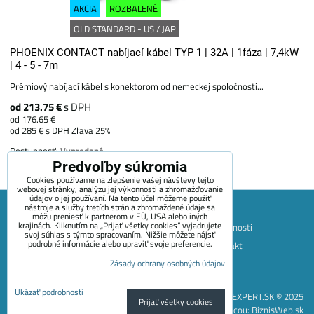
AKCIA
ROZBALENÉ
OLD STANDARD - US / JAP
PHOENIX CONTACT nabíjací kábel TYP 1 | 32A | 1fáza | 7,4kW
| 4 - 5 - 7m
Prémiový nabíjací kábel s konektorom od nemeckej spoločnosti...
od 213.75 €
s DPH
od 176.65 €
od 285 €
s DPH
Zľava 25%
Dostupnosť:
Vypredané
Predvoľby súkromia
Cookies používame na zlepšenie vašej návštevy tejto
webovej stránky, analýzu jej výkonnosti a zhromažďovanie
údajov o jej používaní. Na tento účel môžeme použiť
nástroje a služby tretích strán a zhromaždené údaje sa
môžu preniesť k partnerom v EÚ, USA alebo iných
krajinách. Kliknutím na „Prijať všetky cookies“ vyjadrujete
Mapa stránok
Obchodné podmienky
Platobné možnosti
svoj súhlas s týmto spracovaním. Nižšie môžete nájsť
podrobné informácie alebo upraviť svoje preferencie.
Doprava a vrátenie tovaru
+420 722 689 252
Kontakt
O spoločnosti
Blog
Zásady ochrany osobných údajov
Predvoľby súkromia
Zásady ochrany osobných údajov
Ukázať podrobnosti
EVEXPERT.SK © 2025
Prijať všetky cookies
Vytvorené pomocou:
BiznisWeb.sk