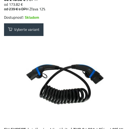
od 173.82 €
od 239 €
s DPH
Zľava 12%
Dostupnosť:
Skladom
Vyberte variant