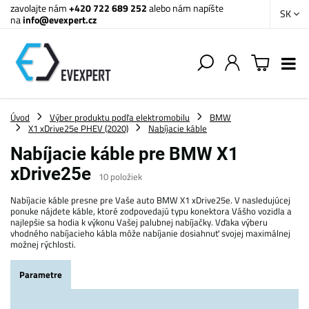
zavolajte nám
+420 722 689 252
alebo nám napíšte
SK
na
info@evexpert.cz
Úvod
Výber produktu podľa elektromobilu
BMW
X1 xDrive25e PHEV (2020)
Nabíjacie káble
Nabíjacie káble pre BMW X1
xDrive25e
10
položiek
Nabíjacie káble presne pre Vaše auto BMW X1 xDrive25e. V nasledujúcej
ponuke nájdete káble, ktoré zodpovedajú typu konektora Vášho vozidla a
najlepšie sa hodia k výkonu Vašej palubnej nabíjačky. Vďaka výberu
vhodného nabíjacieho kábla môže nabíjanie dosiahnuť svojej maximálnej
možnej rýchlosti.
Parametre