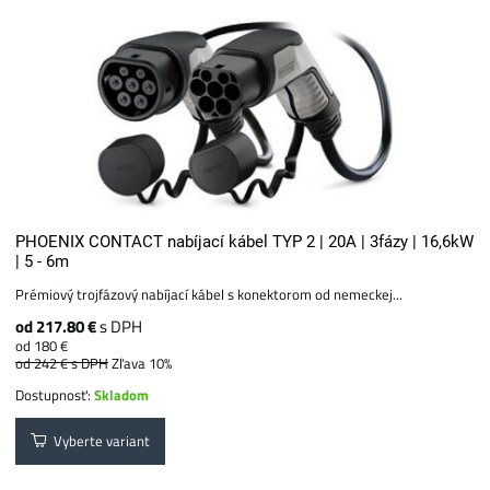
PHOENIX CONTACT nabíjací kábel TYP 2 | 20A | 3fázy | 16,6kW
| 5 - 6m
Prémiový trojfázový nabíjací kábel s konektorom od nemeckej...
od 217.80 €
s DPH
od 180 €
od 242 €
s DPH
Zľava 10%
Dostupnosť:
Skladom
Vyberte variant