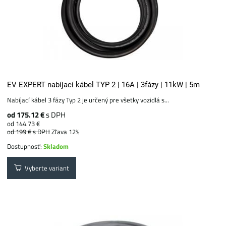
EV EXPERT nabíjací kábel TYP 2 | 16A | 3fázy | 11kW | 5m
Nabíjací kábel 3 fázy Typ 2 je určený pre všetky vozidlá s...
od 175.12 €
s DPH
od 144.73 €
od 199 €
s DPH
Zľava 12%
Dostupnosť:
Skladom
Vyberte variant