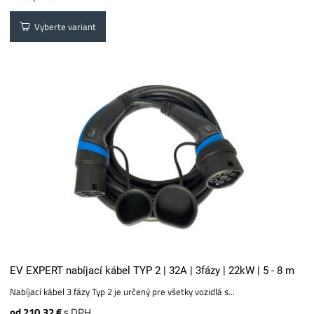
Vyberte variant
EV EXPERT nabíjací kábel TYP 2 | 32A | 3fázy | 22kW | 5 - 8 m
Nabíjací kábel 3 fázy Typ 2 je určený pre všetky vozidlá s...
od 210.32 €
s DPH