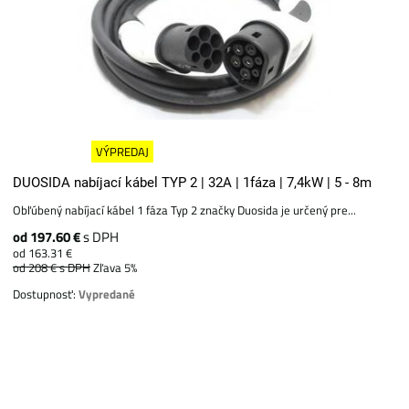
VÝPREDAJ
DUOSIDA nabíjací kábel TYP 2 | 32A | 1fáza | 7,4kW | 5 - 8m
Obľúbený nabíjací kábel 1 fáza Typ 2 značky Duosida je určený pre...
od 197.60 €
s DPH
od 163.31 €
od 208 €
s DPH
Zľava 5%
Dostupnosť:
Vypredané