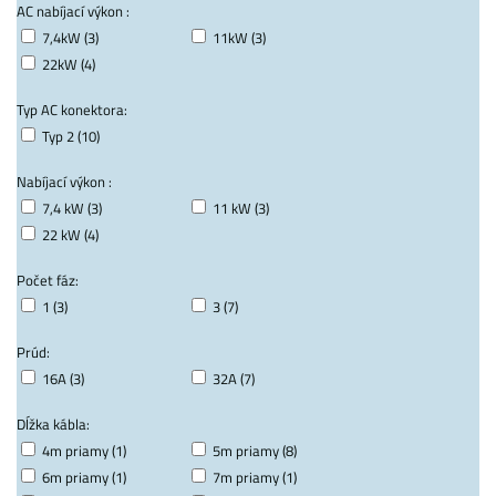
AC nabíjací výkon :
7,4kW (3)
11kW (3)
22kW (4)
Typ AC konektora:
Typ 2 (10)
Nabíjací výkon :
7,4 kW (3)
11 kW (3)
22 kW (4)
Počet fáz:
1 (3)
3 (7)
Prúd:
16A (3)
32A (7)
Dĺžka kábla:
4m priamy (1)
5m priamy (8)
6m priamy (1)
7m priamy (1)