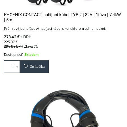
PHOENIX CONTACT nabíjací kábel TYP 2 | 32A | 1fáza | 7,4kW
| 5m
Prémiový jednofázový nabíjací kábel s konektorom od nemeckej...
273.42 €
s DPH
225.97 €
294 €
s DPH
Zľava 7%
Dostupnosť:
Skladom
Do košíka
ks