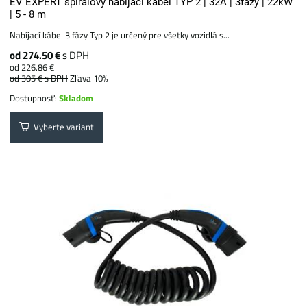
EV EXPERT špirálový nabíjací kábel TYP 2 | 32A | 3fázy | 22kW
| 5 - 8 m
Nabíjací kábel 3 fázy Typ 2 je určený pre všetky vozidlá s...
od 274.50 €
s DPH
od 226.86 €
od 305 €
s DPH
Zľava 10%
Dostupnosť:
Skladom
Vyberte variant