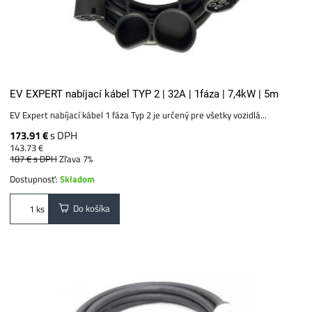
EV EXPERT nabíjací kábel TYP 2 | 32A | 1fáza | 7,4kW | 5m
EV Expert nabíjací kábel 1 fáza Typ 2 je určený pre všetky vozidlá...
173.91 €
s DPH
143.73 €
187 €
s DPH
Zľava 7%
Dostupnosť:
Skladom
Do košíka
ks