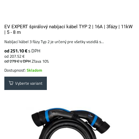
EV EXPERT špirálový nabíjací kábel TYP 2 | 16A | 3fázy | 11kW
| 5 - 8 m
Nabíjací kábel 3 fázy Typ 2 je určený pre všetky vozidlá s...
od 251.10 €
s DPH
od 207.52 €
od 279 €
s DPH
Zľava 10%
Dostupnosť:
Skladom
Vyberte variant