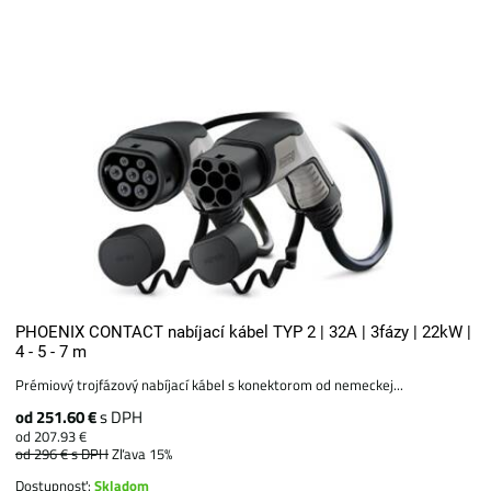
PHOENIX CONTACT nabíjací kábel TYP 2 | 32A | 3fázy | 22kW |
4 - 5 - 7 m
Prémiový trojfázový nabíjací kábel s konektorom od nemeckej...
od 251.60 €
s DPH
od 207.93 €
od 296 €
s DPH
Zľava 15%
Dostupnosť:
Skladom