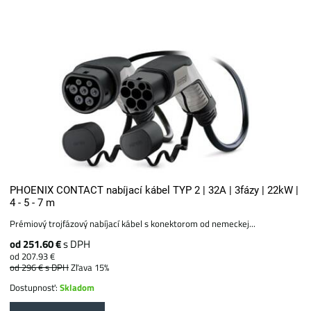
PHOENIX CONTACT nabíjací kábel TYP 2 | 32A | 3fázy | 22kW |
4 - 5 - 7 m
Prémiový trojfázový nabíjací kábel s konektorom od nemeckej...
od 251.60 €
s DPH
od 207.93 €
od 296 €
s DPH
Zľava 15%
Dostupnosť:
Skladom