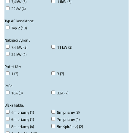
7,4kW (3)
11kW (3)
22kW (4)
Typ AC konektora:
Typ 2 (10)
Nabíjací výkon :
7,4 kW (3)
11 kW (3)
22 kW (4)
Počet fáz:
1 (3)
3 (7)
Prúd:
16A (3)
32A (7)
Dĺžka kábla:
4m priamy (1)
5m priamy (8)
6m priamy (1)
7m priamy (1)
8m priamy (4)
5m špirálový (2)