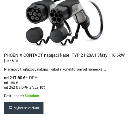
PHOENIX CONTACT nabíjací kábel TYP 2 | 20A | 3fázy | 16,6kW
| 5 - 6m
Prémiový trojfázový nabíjací kábel s konektorom od nemeckej...
od 217.80 €
s DPH
od 180 €
od 242 €
s DPH
Zľava 10%
Dostupnosť:
Skladom
Vyberte variant