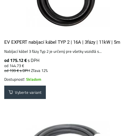
EV EXPERT nabíjací kábel TYP 2 | 16A | 3fázy | 11kW | 5m
Nabíjací kábel 3 fázy Typ 2 je určený pre všetky vozidlá s...
od 175.12 €
s DPH
od 144.73 €
od 199 €
s DPH
Zľava 12%
Dostupnosť:
Skladom
Vyberte variant