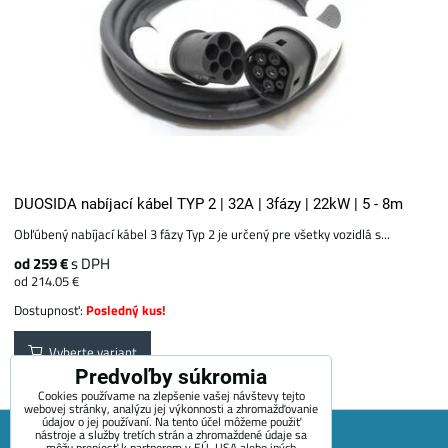
DUOSIDA nabíjací kábel TYP 2 | 32A | 3fázy | 22kW | 5 - 8m
Obľúbený nabíjací kábel 3 fázy Typ 2 je určený pre všetky vozidlá s...
od 259 €
s DPH
od 214.05 €
Dostupnosť:
Posledný kus!
Vyberte variant
Predvoľby súkromia
Cookies používame na zlepšenie vašej návštevy tejto
webovej stránky, analýzu jej výkonnosti a zhromažďovanie
údajov o jej používaní. Na tento účel môžeme použiť
nástroje a služby tretích strán a zhromaždené údaje sa
môžu preniesť k partnerom v EÚ, USA alebo iných