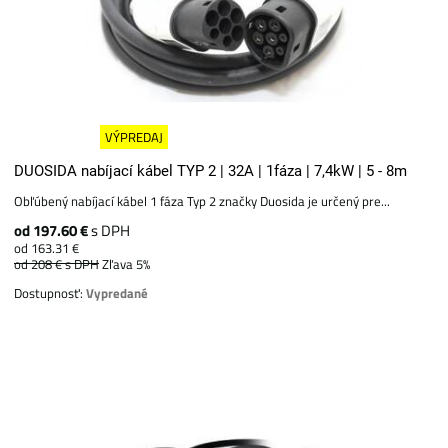
VÝPREDAJ
DUOSIDA nabíjací kábel TYP 2 | 32A | 1fáza | 7,4kW | 5 - 8m
Obľúbený nabíjací kábel 1 fáza Typ 2 značky Duosida je určený pre...
od 197.60 €
s DPH
od 163.31 €
od 208 €
s DPH
Zľava 5%
Dostupnosť:
Vypredané