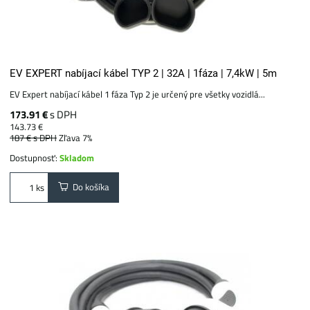
EV EXPERT nabíjací kábel TYP 2 | 32A | 1fáza | 7,4kW | 5m
EV Expert nabíjací kábel 1 fáza Typ 2 je určený pre všetky vozidlá...
173.91 €
s DPH
143.73 €
187 €
s DPH
Zľava 7%
Dostupnosť:
Skladom
Do košíka
ks