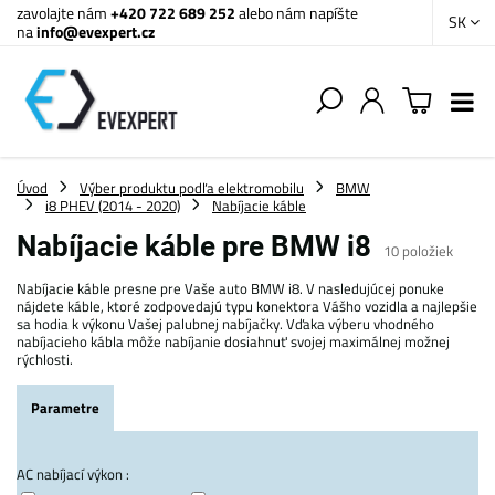
zavolajte nám
+420 722 689 252
alebo nám napíšte
SK
na
info@evexpert.cz
Úvod
Výber produktu podľa elektromobilu
BMW
i8 PHEV (2014 - 2020)
Nabíjacie káble
Nabíjacie káble pre BMW i8
10
položiek
Nabíjacie káble presne pre Vaše auto BMW i8. V nasledujúcej ponuke
nájdete káble, ktoré zodpovedajú typu konektora Vášho vozidla a najlepšie
sa hodia k výkonu Vašej palubnej nabíjačky. Vďaka výberu vhodného
nabíjacieho kábla môže nabíjanie dosiahnuť svojej maximálnej možnej
rýchlosti.
Parametre
AC nabíjací výkon :