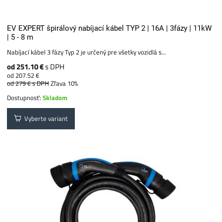
EV EXPERT špirálový nabíjací kábel TYP 2 | 16A | 3fázy | 11kW
| 5 - 8 m
Nabíjací kábel 3 fázy Typ 2 je určený pre všetky vozidlá s...
od 251.10 €
s DPH
od 207.52 €
od 279 €
s DPH
Zľava 10%
Dostupnosť:
Skladom
Vyberte variant