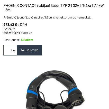
PHOENIX CONTACT nabíjací kábel TYP 2 | 32A | 1fáza | 7,4kW
| 5m
Prémiový jednofázový nabíjací kábel s konektorom od nemeckej...
273.42 €
s DPH
225.97 €
294 €
s DPH
Zľava 7%
Dostupnosť:
Skladom
Do košíka
ks