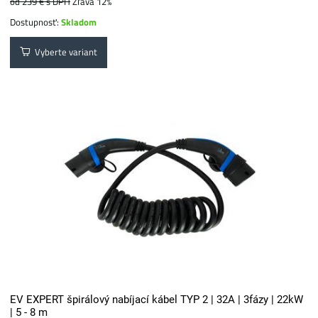
od 239 €
s DPH
Zľava 12%
Dostupnosť:
Skladom
Vyberte variant
EV EXPERT špirálový nabíjací kábel TYP 2 | 32A | 3fázy | 22kW
| 5 - 8 m