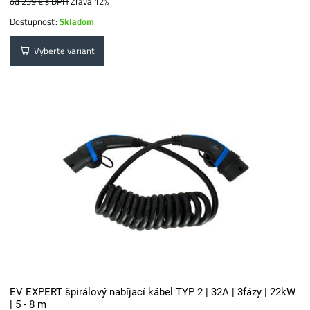
od 239 €
s DPH
Zľava 12%
Dostupnosť:
Skladom
Vyberte variant
EV EXPERT špirálový nabíjací kábel TYP 2 | 32A | 3fázy | 22kW
| 5 - 8 m