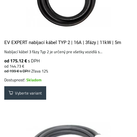
EV EXPERT nabíjací kábel TYP 2 | 16A | 3fázy | 11kW | 5m
Nabíjací kábel 3 fázy Typ 2 je určený pre všetky vozidlá s...
od 175.12 €
s DPH
od 144.73 €
od 199 €
s DPH
Zľava 12%
Dostupnosť:
Skladom
Vyberte variant