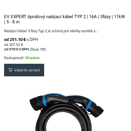
EV EXPERT špirálový nabíjací kábel TYP 2 | 16A | 3fázy | 11kW
| 5 - 8 m
Nabíjací kábel 3 fázy Typ 2 je určený pre všetky vozidlá s...
od 251.10 €
s DPH
od 207.52 €
od 279 €
s DPH
Zľava 10%
Dostupnosť:
Skladom
Vyberte variant