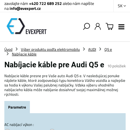
zavolajte nám
+420 722 689 252
alebo nám napíšte
SK
na
info@evexpert.cz
Úvod
Výber produktu podľa elektromobilu
AUDI
Q5 e
Nabíjacie káble
Nabíjacie káble pre Audi Q5 e
10
položiek
Nabíjacie káble presne pre Vaše auto Audi Q5 e. V nasledujúcej ponuke
nájdete káble, ktoré zodpovedajú typu konektora Vášho vozidla a najlepšie
sa hodia k výkonu Vašej palubnej nabíjačky. Vďaka výberu vhodného
nabíjacieho kábla môže nabíjanie dosiahnuť svojej maximálnej možnej
rýchlosti.
Parametre
AC nabíjací výkon :