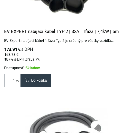
EV EXPERT nabíjací kábel TYP 2 | 32A | 1fáza | 7,4kW | 5m
EV Expert nabíjací kábel 1 fáza Typ 2 je určený pre všetky vozidlá...
173.91 €
s DPH
143.73 €
187 €
s DPH
Zľava 7%
Dostupnosť:
Skladom
Do košíka
ks