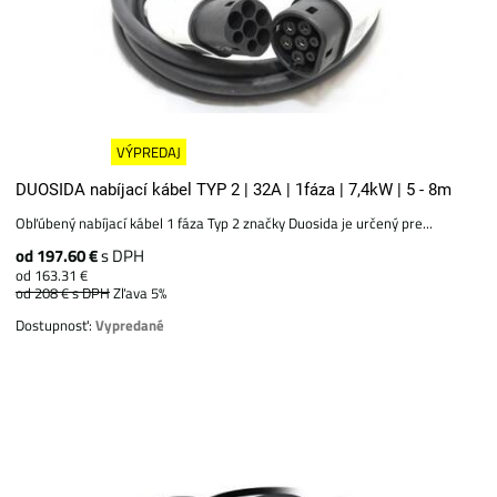
VÝPREDAJ
DUOSIDA nabíjací kábel TYP 2 | 32A | 1fáza | 7,4kW | 5 - 8m
Obľúbený nabíjací kábel 1 fáza Typ 2 značky Duosida je určený pre...
od 197.60 €
s DPH
od 163.31 €
od 208 €
s DPH
Zľava 5%
Dostupnosť:
Vypredané