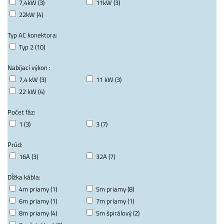
7,4kW (3)
11kW (3)
22kW (4)
Typ AC konektora:
Typ 2 (10)
Nabíjací výkon :
7,4 kW (3)
11 kW (3)
22 kW (4)
Počet fáz:
1 (3)
3 (7)
Prúd:
16A (3)
32A (7)
Dĺžka kábla:
4m priamy (1)
5m priamy (8)
6m priamy (1)
7m priamy (1)
8m priamy (4)
5m špirálový (2)