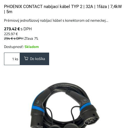
PHOENIX CONTACT nabíjací kábel TYP 2 | 32A | 1fáza | 7,4kW
| 5m
Prémiový jednofázový nabíjací kábel s konektorom od nemeckej...
273.42 €
s DPH
225.97 €
294 €
s DPH
Zľava 7%
Dostupnosť:
Skladom
Do košíka
ks