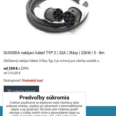
DUOSIDA nabíjací kábel TYP 2 | 32A | 3fázy | 22kW | 5 - 8m
Obľúbený nabíjací kábel 3 fázy Typ 2 je určený pre všetky vozidlá s...
od 259 €
s DPH
od 214.05 €
Dostupnosť:
Posledný kus!
Vyberte variant
Predvoľby súkromia
Cookies používame na zlepšenie vašej návštevy tejto
webovej stránky, analýzu jej výkonnosti a zhromažďovanie
údajov o jej používaní. Na tento účel môžeme použiť
nástroje a služby tretích strán a zhromaždené údaje sa
môžu preniesť k partnerom v EÚ, USA alebo iných