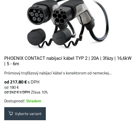
PHOENIX CONTACT nabíjací kábel TYP 2 | 20A | 3fázy | 16,6kW
| 5 - 6m
Prémiový trojfázový nabíjací kábel s konektorom od nemeckej...
od 217.80 €
s DPH
od 180 €
od 242 €
s DPH
Zľava 10%
Dostupnosť:
Skladom
Vyberte variant