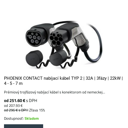
PHOENIX CONTACT nabíjací kábel TYP 2 | 32A | 3fázy | 22kW |
4 - 5 - 7 m
Prémiový trojfázový nabíjací kábel s konektorom od nemeckej...
od 251.60 €
s DPH
od 207.93 €
od 296 €
s DPH
Zľava 15%
Dostupnosť:
Skladom