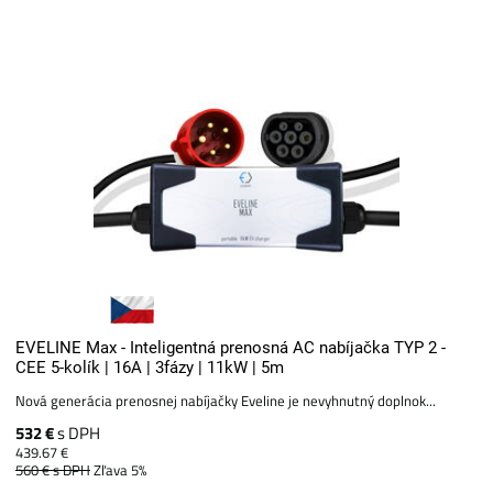
EVELINE Max - Inteligentná prenosná AC nabíjačka TYP 2 -
CEE 5-kolík | 16A | 3fázy | 11kW | 5m
Nová generácia prenosnej nabíjačky Eveline je nevyhnutný doplnok...
532 €
s DPH
439.67 €
560 €
s DPH
Zľava 5%