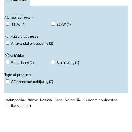
AC nabíjací výkon :
11kW (1)
22kW (1)
Funkcia / Vlastnosti:
Antivandal prevedenie (2)
Dĺžka kábla:
5m priamy (2)
8m priamy (1)
Type of product:
AC prenosné nabíjačky (2)
Radiť podľa:
Názov
Pozícia
Cena
Najnovšie
Skladom prednostne
Iba skladom