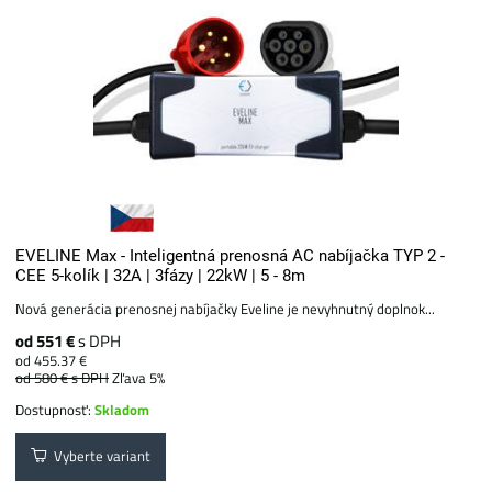
EVELINE Max - Inteligentná prenosná AC nabíjačka TYP 2 -
CEE 5-kolík | 32A | 3fázy | 22kW | 5 - 8m
Nová generácia prenosnej nabíjačky Eveline je nevyhnutný doplnok...
od 551 €
s DPH
od 455.37 €
od 580 €
s DPH
Zľava 5%
Dostupnosť:
Skladom
Vyberte variant