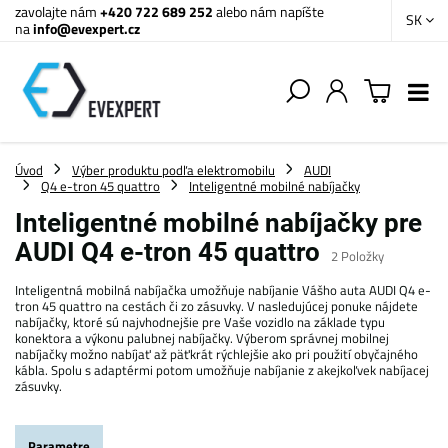
zavolajte nám
+420 722 689 252
alebo nám napíšte
SK
na
info@evexpert.cz
Úvod
Výber produktu podľa elektromobilu
AUDI
Q4 e-tron 45 quattro
Inteligentné mobilné nabíjačky
Inteligentné mobilné nabíjačky pre
AUDI Q4 e-tron 45 quattro
2
Položky
Inteligentná mobilná nabíjačka umožňuje nabíjanie Vášho auta AUDI Q4 e-
tron 45 quattro na cestách či zo zásuvky. V nasledujúcej ponuke nájdete
nabíjačky, ktoré sú najvhodnejšie pre Vaše vozidlo na základe typu
konektora a výkonu palubnej nabíjačky. Výberom správnej mobilnej
nabíjačky možno nabíjať až päťkrát rýchlejšie ako pri použití obyčajného
kábla. Spolu s adaptérmi potom umožňuje nabíjanie z akejkoľvek nabíjacej
zásuvky.
Parametre