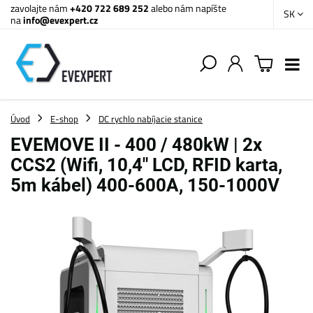
zavolajte nám
+420 722 689 252
alebo nám napíšte
SK
na
info@evexpert.cz
Úvod
E-shop
DC rychlo nabíjacie stanice
EVEMOVE II - 400 / 480kW | 2x
CCS2 (Wifi, 10,4" LCD, RFID karta,
5m kábel) 400-600A, 150-1000V