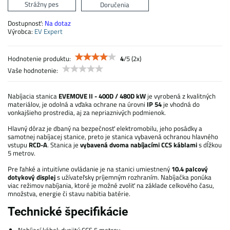
Strážny pes
Doručenia
Dostupnosť:
Na dotaz
Výrobca:
EV Expert
Hodnotenie produktu:
4
/
5
(
2
x)
Vaše hodnotenie:
Nabíjacia stanica
EVEMOVE II - 400D / 480D kW
je vyrobená z kvalitných
materiálov, je odolná a vďaka ochrane na úrovni
IP 54
je vhodná do
vonkajšieho prostredia, aj za nepriaznivých podmienok.
Hlavný dôraz je dbaný na bezpečnosť elektromobilu, jeho posádky a
samotnej nabíjacej stanice, preto je stanica vybavená ochranou hlavného
vstupu
RCD-A
. Stanica je
vybavená dvoma nabíjacími CCS káblami
s dĺžkou
5 metrov.
Pre ľahké a intuitívne ovládanie je na stanici umiestnený
10.4 palcový
dotykový displej
s užívateľsky príjemným rozhraním. Nabíjačka ponúka
viac režimov nabíjania, ktoré je možné zvoliť na základe celkového času,
množstva, energie či stavu nabitia batérie.
Technické špecifikácie
Nabíjací kábel: dvojitý CCS 5 metrov