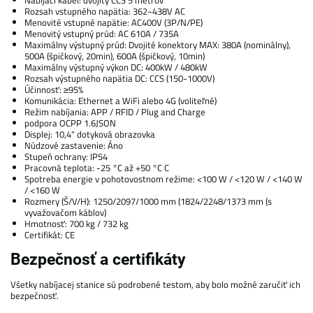
Rozsah vstupného napätia: 362~438V AC
Menovité vstupné napätie: AC400V (3P/N/PE)
Menovitý vstupný prúd: AC 610A / 735A
Maximálny výstupný prúd: Dvojité konektory MAX: 380A (nominálny),
500A (špičkový, 20min), 600A (špičkový, 10min)
Maximálny výstupný výkon DC: 400kW / 480kW
Rozsah výstupného napätia DC: CCS (150-1000V)
Účinnosť: ≥95%
Komunikácia: Ethernet a WiFi alebo 4G (voliteľné)
Režim nabíjania: APP / RFID / Plug and Charge
podpora OCPP 1.6JSON
Displej: 10,4" dotyková obrazovka
Núdzové zastavenie: Áno
Stupeň ochrany: IP54
Pracovná teplota: -25 °C až +50 °C C
Spotreba energie v pohotovostnom režime: <100 W / <120 W / <140 W
/ <160 W
Rozmery (Š/V/H): 1250/2097/1000 mm (1824/2248/1373 mm (s
vyvažovačom káblov)
Hmotnosť: 700 kg / 732 kg
Certifikát: CE
Bezpečnosť a certifikáty
Všetky nabíjacej stanice sú podrobené testom, aby bolo možné zaručiť ich
bezpečnosť.