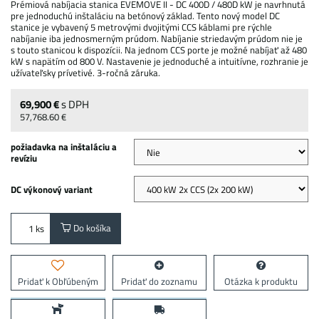
Prémiová nabíjacia stanica EVEMOVE II - DC 400D / 480D kW je navrhnutá
pre jednoduchú inštaláciu na betónový základ. Tento nový model DC
stanice je vybavený 5 metrovými dvojitými CCS káblami pre rýchle
nabíjanie iba jednosmerným prúdom. Nabíjanie striedavým prúdom nie je
s touto stanicou k dispozícii. Na jednom CCS porte je možné nabíjať až 480
kW s napätím od 800 V. Nastavenie je jednoduché a intuitívne, rozhranie je
užívateľsky prívetivé. 3-ročná záruka.
69,900 €
s DPH
57,768.60 €
požiadavka na inštaláciu a
revíziu
DC výkonový variant
Do košíka
ks
Pridať k Obľúbeným
Pridať do zoznamu
Otázka k produktu