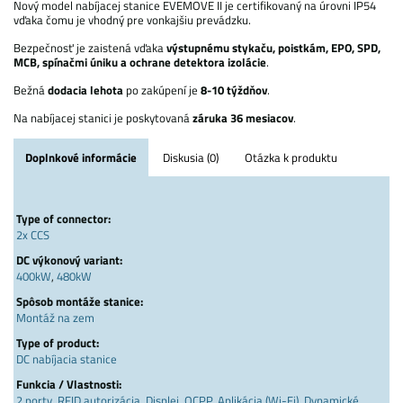
Nový model nabíjacej stanice EVEMOVE II je certifikovaný na úrovni IP54
vďaka čomu je vhodný pre vonkajšiu prevádzku.
Bezpečnosť je zaistená vďaka
výstupnému stykaču, poistkám, EPO, SPD,
MCB, spínačmi úniku a ochrane detektora izolácie
.
Bežná
dodacia lehota
po zakúpení je
8-10 týždňov
.
Na nabíjacej stanici je poskytovaná
záruka 36 mesiacov
.
Doplnkové informácie
Diskusia (0)
Otázka k produktu
Type of connector:
2x CCS
DC výkonový variant:
400kW
,
480kW
Spôsob montáže stanice:
Montáž na zem
Type of product:
DC nabíjacia stanice
Funkcia / Vlastnosti:
2 porty
,
RFID autorizácia
,
Displej
,
OCPP
,
Aplikácia (Wi-Fi)
,
Dynamické