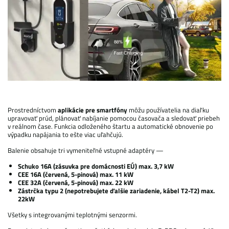
Prostredníctvom
aplikácie pre smartfóny
môžu používatelia na diaľku
upravovať prúd, plánovať nabíjanie pomocou časovača a sledovať priebeh
v reálnom čase. Funkcia odloženého štartu a automatické obnovenie po
výpadku napájania to ešte viac uľahčujú.
Balenie obsahuje tri vymeniteľné vstupné adaptéry —
Schuko 16A (zásuvka pre domácnosti EÚ) max. 3,7 kW
CEE 16A (červená, 5-pinová) max. 11 kW
CEE 32A (červená, 5-pinová) max. 22 kW
Zástrčka typu 2 (nepotrebujete ďalšie zariadenie, kábel T2-T2) max.
22kW
Všetky s integrovanými teplotnými senzormi.