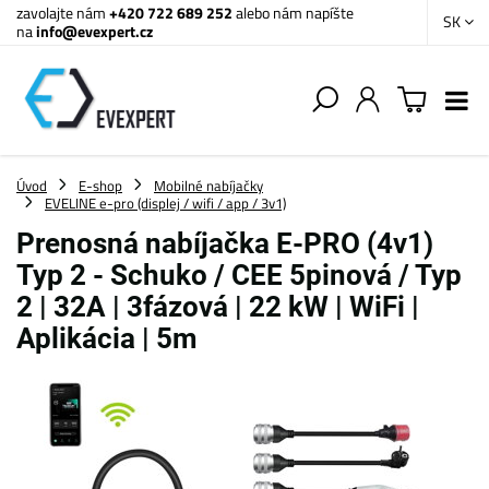
zavolajte nám
+420 722 689 252
alebo nám napíšte
SK
na
info@evexpert.cz
Úvod
E-shop
Mobilné nabíjačky
EVELINE e-pro (displej / wifi / app / 3v1)
Prenosná nabíjačka E-PRO (4v1)
Typ 2 - Schuko / CEE 5pinová / Typ
2 | 32A | 3fázová | 22 kW | WiFi |
Aplikácia | 5m