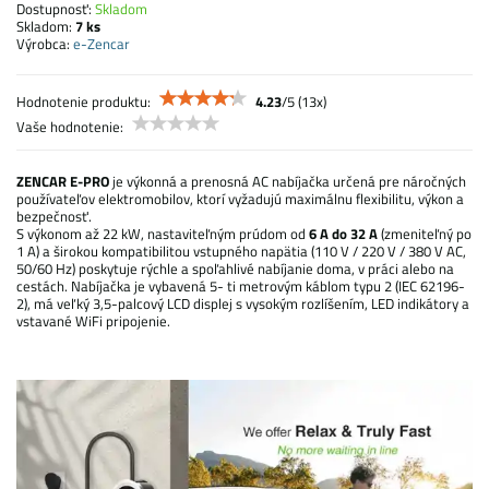
Dostupnosť:
Skladom
Skladom:
7
ks
Výrobca:
e-Zencar
Hodnotenie produktu:
4.23
/
5
(
13
x)
Vaše hodnotenie:
ZENCAR E-PRO
je výkonná a prenosná AC nabíjačka určená pre náročných
používateľov elektromobilov, ktorí vyžadujú maximálnu flexibilitu, výkon a
bezpečnosť.
S výkonom až 22 kW, nastaviteľným prúdom od
6 A do 32 A
(zmeniteľný po
1 A) a širokou kompatibilitou vstupného napätia (110 V / 220 V / 380 V AC,
50/60 Hz) poskytuje rýchle a spoľahlivé nabíjanie doma, v práci alebo na
cestách. Nabíjačka je vybavená 5- ti metrovým káblom typu 2 (IEC 62196-
2), má veľký 3,5-palcový LCD displej s vysokým rozlíšením, LED indikátory a
vstavané WiFi pripojenie.