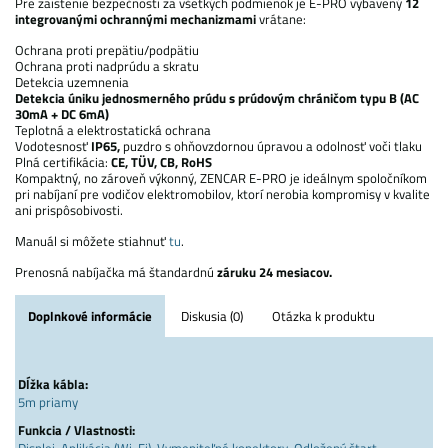
Pre zaistenie bezpečnosti za všetkých podmienok je E-PRO vybavený
12
integrovanými ochrannými mechanizmami
vrátane:
Ochrana proti prepätiu/podpätiu
Ochrana proti nadprúdu a skratu
Detekcia uzemnenia
Detekcia úniku jednosmerného prúdu s prúdovým chráničom typu B (AC
30mA + DC 6mA)
Teplotná a elektrostatická ochrana
Vodotesnosť
IP65,
puzdro s ohňovzdornou úpravou a odolnosť voči tlaku
Plná certifikácia:
CE, TÜV, CB, RoHS
Kompaktný, no zároveň výkonný, ZENCAR E-PRO je ideálnym spoločníkom
pri nabíjaní pre vodičov elektromobilov, ktorí nerobia kompromisy v kvalite
ani prispôsobivosti.
Manuál si môžete stiahnuť
tu
.
Prenosná nabíjačka má štandardnú
záruku 24 mesiacov.
Doplnkové informácie
Diskusia (0)
Otázka k produktu
Dĺžka kábla:
5m priamy
Funkcia / Vlastnosti: