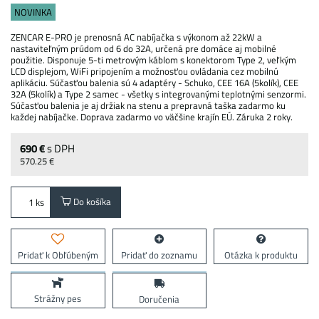
NOVINKA
ZENCAR E-PRO je prenosná AC nabíjačka s výkonom až 22kW a
nastaviteľným prúdom od 6 do 32A, určená pre domáce aj mobilné
použitie. Disponuje 5-ti metrovým káblom s konektorom Type 2, veľkým
LCD displejom, WiFi pripojením a možnosťou ovládania cez mobilnú
aplikáciu. Súčasťou balenia sú 4 adaptéry - Schuko, CEE 16A (5kolík), CEE
32A (5kolík) a Type 2 samec - všetky s integrovanými teplotnými senzormi.
Súčasťou balenia je aj držiak na stenu a prepravná taška zadarmo ku
každej nabíjačke. Doprava zadarmo vo väčšine krajín EÚ. Záruka 2 roky.
690 €
s DPH
570.25 €
Do košíka
ks
Pridať k Obľúbeným
Pridať do zoznamu
Otázka k produktu
Strážny pes
Doručenia