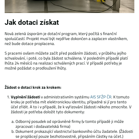
Jak dotaci získat
Nová zelená úsporám je dotační program, který počítá s finanční
spoluúčastí. Projekt musí být nejdříve dokončen a zaplacen vlastníkem,
než bude dotace proplacena.
S pracemi ovšem můžete začít před podáním žádosti, v průběhu jejího
schvalování, i poté, co byla žádost schválena. V posledním případě platí
lhůta 24 měsíců na realizaci schválených prací. V případě potřeby je
možné požádat o prodloužení lhůty.
Žádost o dotaci krok za krokem:
Vyplnění žádosti
v administrativním systému
AIS SFŽP ČR
. K tomuto
kroku je potřeba mít elektronickou identitu, případně si jí pro tento
účel zřídit. A to i v případě, že k vyřizování žádosti někoho zmocníte. V
žádosti je potřeba doložit tyto dokumenty:
Odborný posudek od oprávněné firmy (v tomto případě ji může
zpracovat i dodavatelská firma)
Dokument prokazující vlastnictví bankovního účtu žadatele. (Žádosti
se proplácejí pouze bezhotovostně, připsáním částky na účet.)