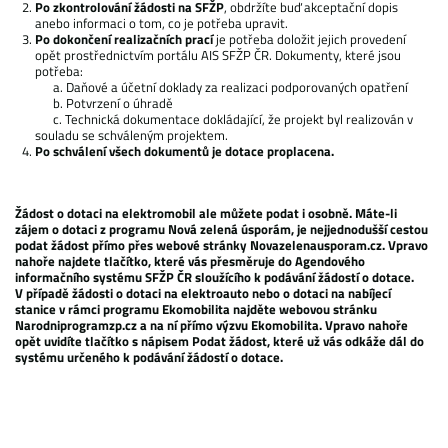
Po zkontrolování žádosti na SFŽP
, obdržíte buď akceptační dopis
anebo informaci o tom, co je potřeba upravit.
Po dokončení realizačních prací
je potřeba doložit jejich provedení
opět prostřednictvím portálu AIS SFŽP ČR. Dokumenty, které jsou
potřeba:
a. Daňové a účetní doklady za realizaci podporovaných opatření
b. Potvrzení o úhradě
c. Technická dokumentace dokládající, že projekt byl realizován v
souladu se schváleným projektem.
Po schválení všech dokumentů je dotace proplacena.
Žádost o dotaci na elektromobil ale můžete podat i osobně. Máte-li
zájem o dotaci z programu Nová zelená úsporám, je nejjednodušší cestou
podat žádost přímo přes webové stránky Novazelenausporam.cz. Vpravo
nahoře najdete tlačítko, které vás přesměruje do Agendového
informačního systému SFŽP ČR sloužícího k podávání žádostí o dotace.
V případě žádosti o dotaci na elektroauto nebo o dotaci na nabíjecí
stanice v rámci programu Ekomobilita najděte webovou stránku
Narodniprogramzp.cz a na ní přímo výzvu Ekomobilita. Vpravo nahoře
opět uvidíte tlačítko s nápisem Podat žádost, které už vás odkáže dál do
systému určeného k podávání žádostí o dotace.