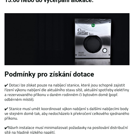
15:00 nebo do vyčerpání alokace.
Podmínky pro získání dotace
✔️ Dotaci lze získat pouze na nabíjecí stanice, které jsou schopné zajistit
řízení výkonu nabíjení dle aktuálního stavu sítě, aktuální spotřeby elektřiny
a rezervovaného příkonu v daném rodinném či bytovém domě (popř.
odběrném místě).
✔️ Stanice musí umět koordinovat výkon nabíjení s dalšími nabíjecími body
ve stejném domě tak, aby nedocházelo k překročení celkového sjednaného
příkonu.
✔️Návrh instalace musí minimalizovat požadavky na posilování distribuční
sítě na hladině nízkého napětí.