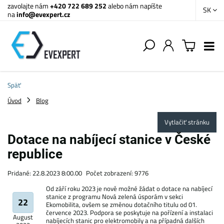
zavolajte nám
+420 722 689 252
alebo nám napíšte
SK
na
info@evexpert.cz
Späť
Úvod
Blog
Vytlačiť stránku
Dotace na nabíjecí stanice v České
republice
Pridané: 22.8.2023 8:00.00
Počet zobrazení: 9776
Od září roku 2023 je nově možné žádat o dotace na nabíjecí
stanice z programu Nová zelená úsporám v sekci
22
Ekomobilita, ovšem se změnou dotačního titulu od 01.
července 2023. Podpora se poskytuje na pořízení a instalaci
August
nabíjecích stanic pro elektromobily a na případná dalších