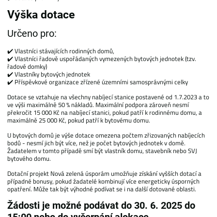
Výška dotace
Určeno pro:
✔️ Vlastníci stávajících rodinných domů,
✔️ Vlastníci řadově uspořádaných vymezených bytových jednotek (tzv.
řadové domky)
✔️ Vlastníky bytových jednotek
✔️ Příspěvkové organizace zřízené územními samosprávnými celky
Dotace se vztahuje na všechny nabíjecí stanice postavené od 1.7.2023 a to
ve výši maximálně 50 % nákladů. Maximální podpora zároveň nesmí
překročit 15 000 Kč na nabíjecí stanici, pokud patří k rodinnému domu, a
maximálně 25 000 Kč, pokud patří k bytovému domu.
U bytových domů je výše dotace omezena počtem zřizovaných nabíjecích
bodů - nesmí jich být více, než je počet bytových jednotek v domě.
Žadatelem v tomto případě smí být vlastník domu, stavebník nebo SVJ
bytového domu.
Dotační projekt Nová zelená úsporám umožňuje získání vyšších dotací a
případné bonusy, pokud žadatelé kombinují více energeticky úsporných
opatření. Může tak být výhodné podívat se i na další dotované oblasti.
Žádosti je možné podávat do 30. 6. 2025 do