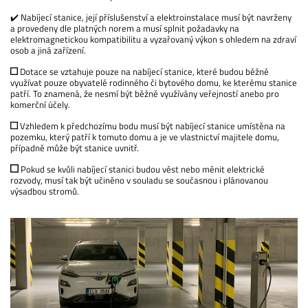
✔️ Nabíjecí stanice, její příslušenství a elektroinstalace musí být navrženy
a provedeny dle platných norem a musí splnit požadavky na
elektromagnetickou kompatibilitu a vyzařovaný výkon s ohledem na zdraví
osob a jiná zařízení.
Dotace se vztahuje pouze na nabíjecí stanice, které budou běžně
využívat pouze obyvatelé rodinného či bytového domu, ke kterému stanice
patří. To znamená, že nesmí být běžně využívány veřejností anebo pro
komerční účely.
Vzhledem k předchozímu bodu musí být nabíjecí stanice umístěna na
pozemku, který patří k tomuto domu a je ve vlastnictví majitele domu,
případně může být stanice uvnitř.
Pokud se kvůli nabíjecí stanici budou vést nebo měnit elektrické
rozvody, musí tak být učiněno v souladu se současnou i plánovanou
výsadbou stromů.