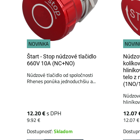
NOVINKA
NOVIN
Štart - Stop núdzové tlačidlo
Núdzov
660V 10A (NC+NO)
kolíko
hliník
Núdzové tlačidlo od spoločnosti
telo z 
Rhenes ponúka jednoduchšiu a...
(1NO/
Núdzové
hliníkov
12.20 €
s DPH
12.07 
9.92 €
12.07 €
Dostupnosť:
Skladom
Dostup