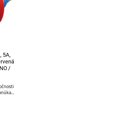
 5A,
ervená
1NO /
očnosti
núka...