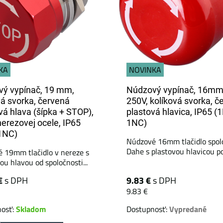
KA
NOVINKA
ý vypínač, 19 mm,
Núdzový vypínač, 16mm,
vá svorka, červená
250V, kolíková svorka, č
ová hlava (šípka + STOP),
plastová hlavica, IP65 (
nerezovej ocele, IP65
1NC)
1NC)
Núdzové 16mm tlačidlo spol
Dahe s plastovou hlavicou po
 19mm tlačidlo v nereze s
ou hlavou od spoločnosti...
€
s DPH
9.83 €
s DPH
9.83 €
nosť:
Skladom
Dostupnosť:
Vypredané