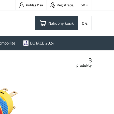
Prihlásiť sa
Registrácia
SK
Nákupný košík
0 €
omobilite
DOTACE 2024
3
produkty